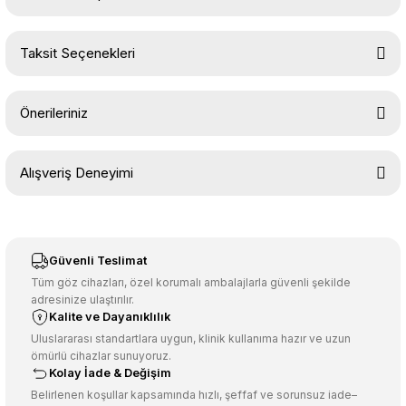
Bu ürüne ilk yorumu siz yapın!
Taksit Seçenekleri
Yorum Yaz
Ürün hakkında henüz soru sorulmamış.
Önerileriniz
Soru Sor
Bu ürünün fiyat bilgisi, resim, ürün açıklamalarında ve diğer
Alışveriş Deneyimi
konularda yetersiz gördüğünüz noktaları öneri formunu kullanarak
tarafımıza iletebilirsiniz.
Görüş ve önerileriniz için teşekkür ederiz.
Sitemize ilk yorumu siz yapın!
Ürün resmi kalitesiz, bozuk veya görüntülenemiyor.
Güvenli Teslimat
Ürün açıklamasında eksik bilgiler bulunuyor.
Tüm göz cihazları, özel korumalı ambalajlarla güvenli şekilde
adresinize ulaştırılır.
Deneyimini Paylaş
Ürün bilgilerinde hatalar bulunuyor.
Kalite ve Dayanıklılık
Ürün fiyatı diğer sitelerden daha pahalı.
Uluslararası standartlara uygun, klinik kullanıma hazır ve uzun
ömürlü cihazlar sunuyoruz.
Bu ürüne benzer farklı alternatifler olmalı.
Kolay İade & Değişim
Belirlenen koşullar kapsamında hızlı, şeffaf ve sorunsuz iade–