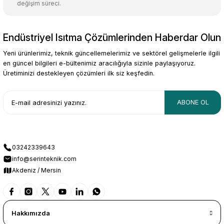
değişim süreci.
Endüstriyel Isıtma Çözümlerinden Haberdar Olun
Gönder
Yeni ürünlerimiz, teknik güncellemelerimiz ve sektörel gelişmelerle ilgili
en güncel bilgileri e-bültenimiz aracılığıyla sizinle paylaşıyoruz.
Üretiminizi destekleyen çözümleri ilk siz keşfedin.
ABONE OL
03242339643
info@serinteknik.com
Akdeniz / Mersin
Hakkımızda