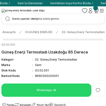
izde..!
Sern Isı Elemanları
Serinlikten Isıya Konfor Bizde..!
Sern 
Anasayfa
03.GÜNEŞ ENERJİSİ
02. Güneş Enerji Termostadları
03.02.001
Güneş Enerji Termostadı Uzakdoğu 85 Derece
Kategori
02. Güneş Enerji Termostadları
Marka
Sern
Stok Kodu
03.02.001
Barkod Kodu
8690300200001
WhatsApp
Paylaş
Karşılaştır
Yorum Yaz
Tavsiye Et