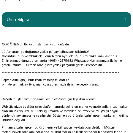
Ürün Bilgisi
---------------------------------------------------------------------------------
ÇOK ÖNEMLİ: Bu ürün standart ürün değildir.
Lütfen aramış olduğunuz yedek parçayı cihazdan sökünüz!
Görüntüsünün ve teknik ölçülerin birebir aynı olduğunu mutlaka karşılaştırınız.
Emin olamadığınız durumlarda +905442375982 Whatsaap Numaramızla iletişime
geçebilirsiniz. Sizlerden aradığınız yedek parçanın görseli istenecektir.
-------------------------------------------------------------------------------
Toptan alım için, ürün kodu ve talep miktarı ile
birlikte serinteknik@hotmail.com adresimizle iletişime geçebilirsiniz.
-------------------------------------------------------------------------------
Değerli müşterimiz, firmamızı tercih ettiğiniz için teşekkür ederiz.
Web sitemizde ve diğer satış platformlarında belirtilen marka ve model adları, satılmakta
olan ürünlerin UYUMLU olduğu marka ve modelleri belirtmek ve müşteriyi doğru
yönlendirmek amacı ile yazılmıştır. Gösterilen bu ürünler bahsi geçen markaların orijinal
ürünleri değildir.
Firmamız bahsi geçen bu ürünlerin yetkili satıcısı ve dağıtıcısı değildir. Müşteri
memnuniyeti politikası haricinde, orijinal marka ile ilişik herhangi bir garanti taahhüt