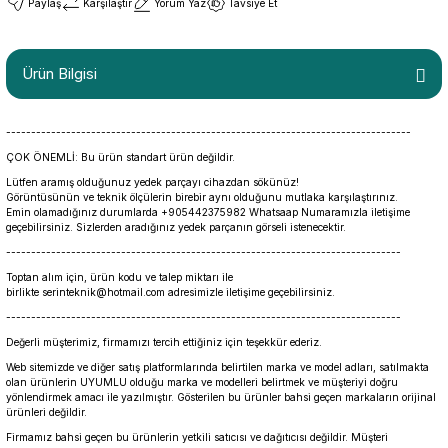
Paylaş
Karşılaştır
Yorum Yaz
Tavsiye Et
Ürün Bilgisi
---------------------------------------------------------------------------------
ÇOK ÖNEMLİ: Bu ürün standart ürün değildir.
Lütfen aramış olduğunuz yedek parçayı cihazdan sökünüz!
Görüntüsünün ve teknik ölçülerin birebir aynı olduğunu mutlaka karşılaştırınız.
Emin olamadığınız durumlarda +905442375982 Whatsaap Numaramızla iletişime
geçebilirsiniz. Sizlerden aradığınız yedek parçanın görseli istenecektir.
-------------------------------------------------------------------------------
Toptan alım için, ürün kodu ve talep miktarı ile
birlikte serinteknik@hotmail.com adresimizle iletişime geçebilirsiniz.
-------------------------------------------------------------------------------
Değerli müşterimiz, firmamızı tercih ettiğiniz için teşekkür ederiz.
Web sitemizde ve diğer satış platformlarında belirtilen marka ve model adları, satılmakta
olan ürünlerin UYUMLU olduğu marka ve modelleri belirtmek ve müşteriyi doğru
yönlendirmek amacı ile yazılmıştır. Gösterilen bu ürünler bahsi geçen markaların orijinal
ürünleri değildir.
Firmamız bahsi geçen bu ürünlerin yetkili satıcısı ve dağıtıcısı değildir. Müşteri