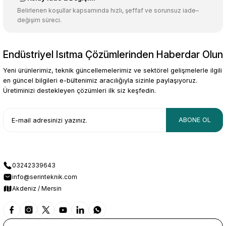
Belirlenen koşullar kapsamında hızlı, şeffaf ve sorunsuz iade–
değişim süreci.
Endüstriyel Isıtma Çözümlerinden Haberdar Olun
Gönder
Yeni ürünlerimiz, teknik güncellemelerimiz ve sektörel gelişmelerle ilgili
en güncel bilgileri e-bültenimiz aracılığıyla sizinle paylaşıyoruz.
Üretiminizi destekleyen çözümleri ilk siz keşfedin.
ABONE OL
03242339643
info@serinteknik.com
Akdeniz / Mersin