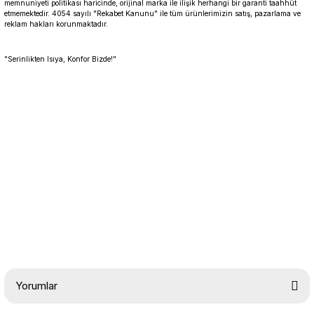
memnuniyeti politikası haricinde, orijinal marka ile ilişik herhangi bir garanti taahhüt
etmemektedir. 4054 sayılı "Rekabet Kanunu" ile tüm ürünlerimizin satış, pazarlama ve
reklam hakları korunmaktadır.
"Serinlikten Isıya, Konfor Bizde!"
Yorumlar