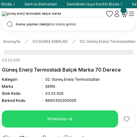
Bizde..!
Sern Isı Elemanları
Serinlikten Isıya Konfor Bizde..!
Sern
Anasayfa
03.GÜNEŞ ENERJİSİ
02. Güneş Enerji Termostadları
03.02.005
Güneş Enerji Termostadı Balçık Marka 70 Derece
Kategori
02. Güneş Enerji Termostadları
Marka
SERN
Stok Kodu
03.02.005
Barkod Kodu
8690300200005
WhatsApp