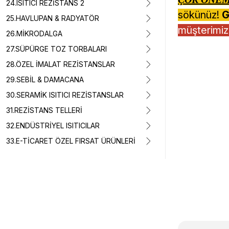
24.ISITICI REZİSTANS 2
sökünüz!
G
25.HAVLUPAN & RADYATÖR
müşterimiz,
26.MİKRODALGA
27.SÜPÜRGE TOZ TORBALARI
28.ÖZEL İMALAT REZİSTANSLAR
29.SEBİL & DAMACANA
30.SERAMİK ISITICI REZİSTANSLAR
31.REZİSTANS TELLERİ
32.ENDÜSTRİYEL ISITICILAR
33.E-TİCARET ÖZEL FIRSAT ÜRÜNLERİ
Bu ürünün fiyat 
Görüş ve önerile
Ürün resmi k
Ürün açıklam
Ürün bilgiler