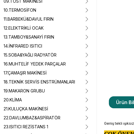
09.TOST MAKİNESİ
10.TERMOSİFON
11.BARBEKÜ&DAVUL FIRIN
12.ELEKTRİKLİ OCAK
13.TAMBOY&SANAYİ FIRIN
14.İNFRARED ISITICI
15.SOBA&YAĞLI RADYATÖR
16.MUHTELİF YEDEK PARÇALAR
17.ÇAMAŞIR MAKİNESİ
18.TEKNİK SERVİS ENSTRÜMANLARI
19.MAKARON GRUBU
20.KLİMA
Ürün Bil
21.KULUÇKA MAKİNESİ
22.DAVLUMBAZ&ASPİRATÖR
Geniş tekli ışıks
23.ISITICI REZİSTANS 1
ÇOK ÖNEM