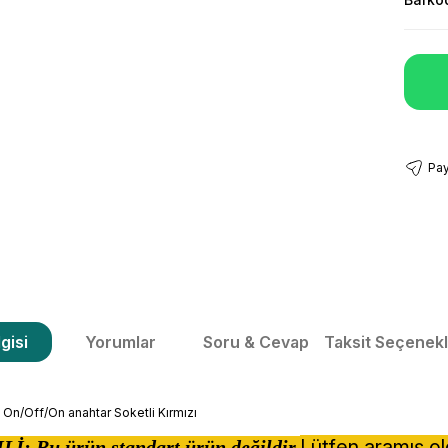
Pay
gisi
Yorumlar
Soru & Cevap
Taksit Seçenekl
ız On/Off/On anahtar Soketli Kırmızı
Lütfen aramış o
Lİ:
Bu ürün standart ürün değildir.