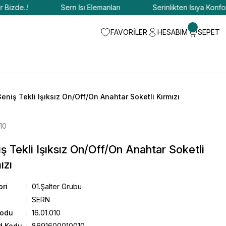
de..!
Sern Isı Elemanları
Serinlikten Isıya Konfor Biz
FAVORİLER
HESABIM
SEPET
eniş Tekli Işıksız On/Off/On Anahtar Soketli Kırmızı
010
ş Tekli Işıksız On/Off/On Anahtar Soketli
ızı
ori
01.Şalter Grubu
SERN
Kodu
16.01.010
d Kodu
8691600010010