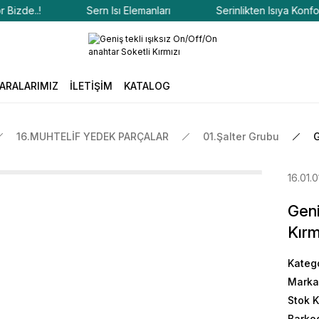
de..!
Sern Isı Elemanları
Serinlikten Isıya Konfor Biz
ARALARIMIZ
İLETİŞİM
KATALOG
16.MUHTELİF YEDEK PARÇALAR
01.Şalter Grubu
G
16.01.
Geni
Kırm
Kateg
Marka
Stok 
Barko