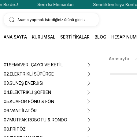
de..!
Sern Isı Elemanları
Serinlikten Isıya Konfor Biz
ANA SAYFA
KURUMSAL
SERTİFİKALAR
BLOG
HESAP NUM
Anasayfa
01.SEMAVER, ÇAYCI VE KETİL
02.ELEKTRİKLİ SÜPÜRGE
03.GÜNEŞ ENERJİSİ
04.ELEKTRİKLİ ŞOFBEN
05.KUAFÖR FÖNÜ & FÖN
06.VANTİLATÖR
07.MUTFAK ROBOTU & RONDO
08.FRİTÖZ