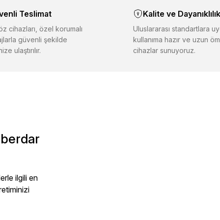
venli Teslimat
Kalite ve Dayanıklılı
iğer sitelerden daha pahalı.
er farklı alternatifler olmalı.
z cihazları, özel korumalı
Uluslararası standartlara uy
jlarla güvenli şekilde
kullanıma hazır ve uzun öm
ize ulaştırılır.
cihazlar sunuyoruz.
Gönder
aberdar
le ilgili en
retiminizi