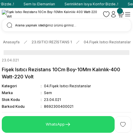
Bizde..!
Sern Isı Elemanları
Serinlikten Isıya Konfor Bizde..!
Sern
Anasayfa
23.ISITICI REZİSTANS 1
04.Fişek Isıtıcı Rezistanslar
23.04.021
Fişek Isıtıcı Rezistans 10Cm Boy-10Mm Kalınlık-400
Watt-220 Volt
Kategori
04.Fişek Isıtıcı Rezistanslar
Marka
Sern
Stok Kodu
23.04.021
Barkod Kodu
8692300400021
WhatsApp