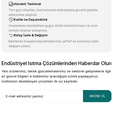
Sitemize ilk yorumu siz yapın!
Ürün resmi kalitesiz, bozuk veya görüntülenemiyor.
Güvenli Teslimat
Ürün açıklamasında eksik bilgiler bulunuyor.
Tüm göz cihazları, özel korumalı ambalajlarla güvenli şekilde
adresinize ulaştırılır.
Deneyimini Paylaş
Ürün bilgilerinde hatalar bulunuyor.
Kalite ve Dayanıklılık
Ürün fiyatı diğer sitelerden daha pahalı.
Uluslararası standartlara uygun, klinik kullanıma hazır ve uzun
ömürlü cihazlar sunuyoruz.
Bu ürüne benzer farklı alternatifler olmalı.
Kolay İade & Değişim
Belirlenen koşullar kapsamında hızlı, şeffaf ve sorunsuz iade–
değişim süreci.
Endüstriyel Isıtma Çözümlerinden Haberdar Olun
Gönder
Yeni ürünlerimiz, teknik güncellemelerimiz ve sektörel gelişmelerle ilgili
en güncel bilgileri e-bültenimiz aracılığıyla sizinle paylaşıyoruz.
Üretiminizi destekleyen çözümleri ilk siz keşfedin.
ABONE OL