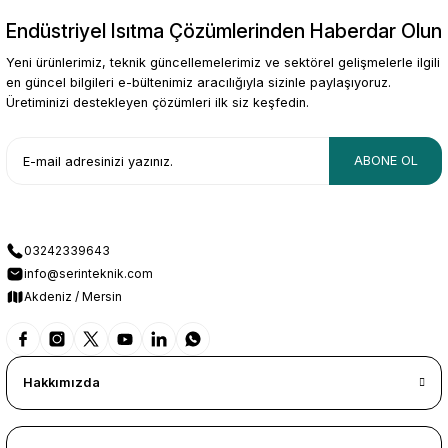
Endüstriyel Isıtma Çözümlerinden Haberdar Olun
Gönder
Yeni ürünlerimiz, teknik güncellemelerimiz ve sektörel gelişmelerle ilgili
en güncel bilgileri e-bültenimiz aracılığıyla sizinle paylaşıyoruz.
Üretiminizi destekleyen çözümleri ilk siz keşfedin.
ABONE OL
03242339643
info@serinteknik.com
Akdeniz / Mersin
Hakkımızda