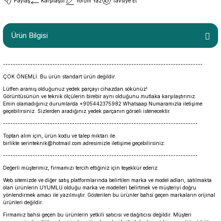
Paylaş
Karşılaştır
Yorum Yaz
Tavsiye Et
Ürün Bilgisi
---------------------------------------------------------------------------------
ÇOK ÖNEMLİ: Bu ürün standart ürün değildir.
Lütfen aramış olduğunuz yedek parçayı cihazdan sökünüz!
Görüntüsünün ve teknik ölçülerin birebir aynı olduğunu mutlaka karşılaştırınız.
Emin olamadığınız durumlarda +905442375982 Whatsaap Numaramızla iletişime
geçebilirsiniz. Sizlerden aradığınız yedek parçanın görseli istenecektir.
-------------------------------------------------------------------------------
Toptan alım için, ürün kodu ve talep miktarı ile
birlikte serinteknik@hotmail.com adresimizle iletişime geçebilirsiniz.
-------------------------------------------------------------------------------
Değerli müşterimiz, firmamızı tercih ettiğiniz için teşekkür ederiz.
Web sitemizde ve diğer satış platformlarında belirtilen marka ve model adları, satılmakta
olan ürünlerin UYUMLU olduğu marka ve modelleri belirtmek ve müşteriyi doğru
yönlendirmek amacı ile yazılmıştır. Gösterilen bu ürünler bahsi geçen markaların orijinal
ürünleri değildir.
Firmamız bahsi geçen bu ürünlerin yetkili satıcısı ve dağıtıcısı değildir. Müşteri