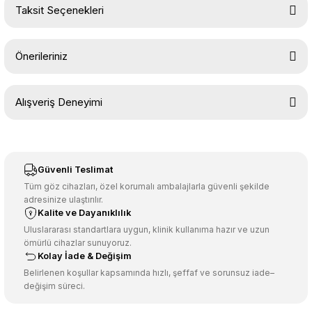
Taksit Seçenekleri
Yorum Yaz
Ürün hakkında henüz soru sorulmamış.
Önerileriniz
Soru Sor
Bu ürünün fiyat bilgisi, resim, ürün açıklamalarında ve diğer
Alışveriş Deneyimi
konularda yetersiz gördüğünüz noktaları öneri formunu kullanarak
tarafımıza iletebilirsiniz.
Görüş ve önerileriniz için teşekkür ederiz.
Sitemize ilk yorumu siz yapın!
Ürün resmi kalitesiz, bozuk veya görüntülenemiyor.
Güvenli Teslimat
Ürün açıklamasında eksik bilgiler bulunuyor.
Tüm göz cihazları, özel korumalı ambalajlarla güvenli şekilde
adresinize ulaştırılır.
Deneyimini Paylaş
Ürün bilgilerinde hatalar bulunuyor.
Kalite ve Dayanıklılık
Ürün fiyatı diğer sitelerden daha pahalı.
Uluslararası standartlara uygun, klinik kullanıma hazır ve uzun
ömürlü cihazlar sunuyoruz.
Bu ürüne benzer farklı alternatifler olmalı.
Kolay İade & Değişim
Belirlenen koşullar kapsamında hızlı, şeffaf ve sorunsuz iade–
değişim süreci.