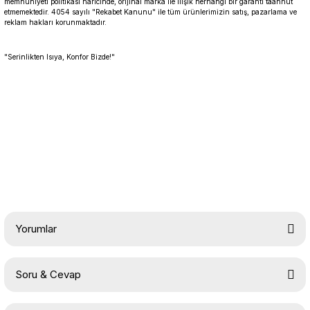
memnuniyeti politikası haricinde, orijinal marka ile ilişik herhangi bir garanti taahhüt
etmemektedir. 4054 sayılı "Rekabet Kanunu" ile tüm ürünlerimizin satış, pazarlama ve
reklam hakları korunmaktadır.
"Serinlikten Isıya, Konfor Bizde!"
Yorumlar
Soru & Cevap
Bu ürüne ilk yorumu siz yapın!