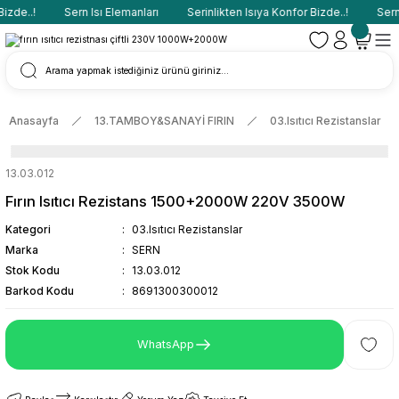
zde..!
Sern Isı Elemanları
Serinlikten Isıya Konfor Bizde..!
Sern I
Anasayfa
13.TAMBOY&SANAYİ FIRIN
03.Isıtıcı Rezistanslar
13.03.012
Fırın Isıtıcı Rezistans 1500+2000W 220V 3500W
Kategori
03.Isıtıcı Rezistanslar
Marka
SERN
Stok Kodu
13.03.012
Barkod Kodu
8691300300012
WhatsApp