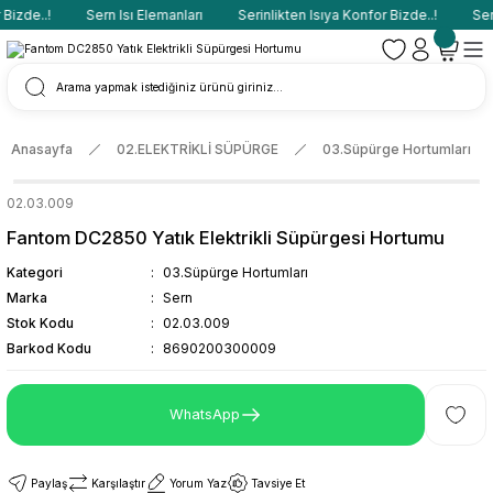
Bizde..!
Sern Isı Elemanları
Serinlikten Isıya Konfor Bizde..!
Sern
Anasayfa
02.ELEKTRİKLİ SÜPÜRGE
03.Süpürge Hortumları
02.03.009
Fantom DC2850 Yatık Elektrikli Süpürgesi Hortumu
Kategori
03.Süpürge Hortumları
Marka
Sern
Stok Kodu
02.03.009
Barkod Kodu
8690200300009
WhatsApp
Paylaş
Karşılaştır
Yorum Yaz
Tavsiye Et