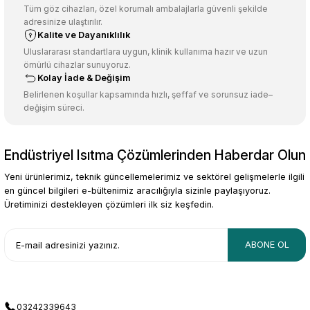
Ürün açıklamasında eksik bilgiler bulunuyor.
Tüm göz cihazları, özel korumalı ambalajlarla güvenli şekilde
adresinize ulaştırılır.
Deneyimini Paylaş
Ürün bilgilerinde hatalar bulunuyor.
Kalite ve Dayanıklılık
Ürün fiyatı diğer sitelerden daha pahalı.
Uluslararası standartlara uygun, klinik kullanıma hazır ve uzun
ömürlü cihazlar sunuyoruz.
Bu ürüne benzer farklı alternatifler olmalı.
Kolay İade & Değişim
Belirlenen koşullar kapsamında hızlı, şeffaf ve sorunsuz iade–
değişim süreci.
Endüstriyel Isıtma Çözümlerinden Haberdar Olun
Gönder
Yeni ürünlerimiz, teknik güncellemelerimiz ve sektörel gelişmelerle ilgili
en güncel bilgileri e-bültenimiz aracılığıyla sizinle paylaşıyoruz.
Üretiminizi destekleyen çözümleri ilk siz keşfedin.
ABONE OL
03242339643