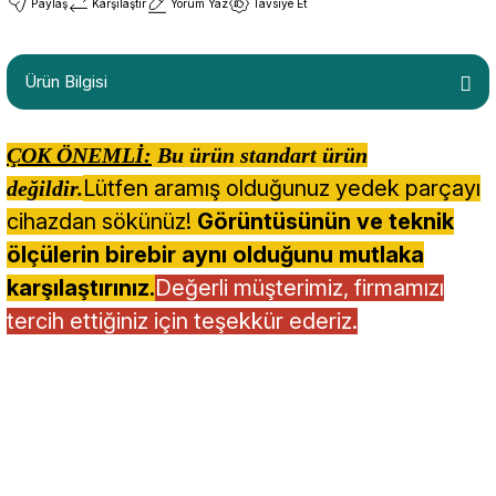
Paylaş
Karşılaştır
Yorum Yaz
Tavsiye Et
Ürün Bilgisi
ÇOK ÖNEMLİ:
Bu ürün standart ürün
Lütfen aramış olduğunuz yedek parçayı
değildir.
cihazdan sökünüz!
Görüntüsünün ve teknik
ölçülerin birebir aynı olduğunu mutlaka
karşılaştırınız.
Değerli müşterimiz, firmamızı
tercih ettiğiniz için teşekkür ederiz.