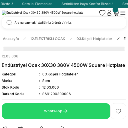
izde..!
Sern Isı Elemanları
Serinlikten Isıya Konfor Bizde..!
Sern
Anasayfa
12.ELEKTRİKLİ OCAK
03.Köşeli Hotplateler
En
12.03.006
Endüstriyel Ocak 30X30 380V 4500W Square Hotplate
Kategori
03.Köşeli Hotplateler
Marka
Sern
Stok Kodu
12.03.006
Barkod Kodu
8691200300006
WhatsApp