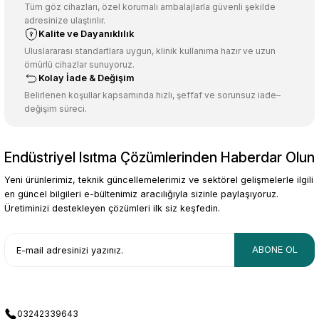
Ürün açıklamasında eksik bilgiler bulunuyor.
Tüm göz cihazları, özel korumalı ambalajlarla güvenli şekilde
adresinize ulaştırılır.
Deneyimini Paylaş
Ürün bilgilerinde hatalar bulunuyor.
Kalite ve Dayanıklılık
Ürün fiyatı diğer sitelerden daha pahalı.
Uluslararası standartlara uygun, klinik kullanıma hazır ve uzun
ömürlü cihazlar sunuyoruz.
Bu ürüne benzer farklı alternatifler olmalı.
Kolay İade & Değişim
Belirlenen koşullar kapsamında hızlı, şeffaf ve sorunsuz iade–
değişim süreci.
Endüstriyel Isıtma Çözümlerinden Haberdar Olun
Gönder
Yeni ürünlerimiz, teknik güncellemelerimiz ve sektörel gelişmelerle ilgili
en güncel bilgileri e-bültenimiz aracılığıyla sizinle paylaşıyoruz.
Üretiminizi destekleyen çözümleri ilk siz keşfedin.
ABONE OL
03242339643