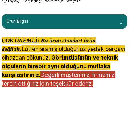
Paylaş
Karşılaştır
Yorum Yaz
Tavsiye Et
Ürün Bilgisi
ÇOK ÖNEMLİ:
Bu ürün standart ürün
Lütfen aramış olduğunuz yedek parçayı
değildir.
cihazdan sökünüz!
Görüntüsünün ve teknik
ölçülerin birebir aynı olduğunu mutlaka
karşılaştırınız.
Değerli müşterimiz, firmamızı
tercih ettiğiniz için teşekkür ederiz.