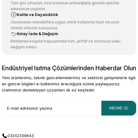
Ürün açıklamasında eksik bilgiler bulunuyor.
Tüm göz cihazları, özel korumalı ambalajlarla güvenli şekilde
adresinize ulaştırılır.
Deneyimini Paylaş
Ürün bilgilerinde hatalar bulunuyor.
Kalite ve Dayanıklılık
Ürün fiyatı diğer sitelerden daha pahalı.
Uluslararası standartlara uygun, klinik kullanıma hazır ve uzun
ömürlü cihazlar sunuyoruz.
Bu ürüne benzer farklı alternatifler olmalı.
Kolay İade & Değişim
Belirlenen koşullar kapsamında hızlı, şeffaf ve sorunsuz iade–
değişim süreci.
Endüstriyel Isıtma Çözümlerinden Haberdar Olun
Gönder
Yeni ürünlerimiz, teknik güncellemelerimiz ve sektörel gelişmelerle ilgili
en güncel bilgileri e-bültenimiz aracılığıyla sizinle paylaşıyoruz.
Üretiminizi destekleyen çözümleri ilk siz keşfedin.
ABONE OL
03242339643