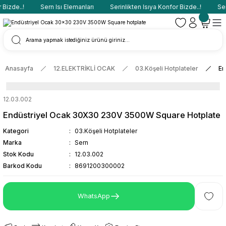
Bizde..!
Sern Isı Elemanları
Serinlikten Isıya Konfor Bizde..!
Sern
Anasayfa
12.ELEKTRİKLİ OCAK
03.Köşeli Hotplateler
En
12.03.002
Endüstriyel Ocak 30X30 230V 3500W Square Hotplate
Kategori
03.Köşeli Hotplateler
Marka
Sern
Stok Kodu
12.03.002
Barkod Kodu
8691200300002
WhatsApp