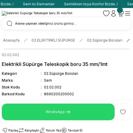
Bizde..!
Sern Isı Elemanları
Serinlikten Isıya Konfor Bizde..!
Sern
Anasayfa
02.ELEKTRİKLİ SÜPÜRGE
02.Süpürge Boruları
02.02.002
Elektrikli Süpürge Teleskopik boru 35 mm/1mt
Kategori
02.Süpürge Boruları
Marka
Sern
Stok Kodu
02.02.002
Barkod Kodu
8690200200002
WhatsApp
Paylaş
Karşılaştır
Yorum Yaz
Tavsiye Et