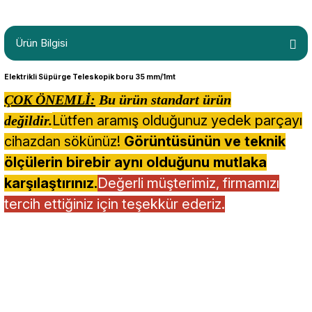
Ürün Bilgisi
Elektrikli Süpürge Teleskopik boru 35 mm/1mt
ÇOK ÖNEMLİ:
Bu ürün standart ürün
Lütfen aramış olduğunuz yedek parçayı
değildir.
cihazdan sökünüz!
Görüntüsünün ve teknik
ölçülerin birebir aynı olduğunu mutlaka
karşılaştırınız.
Değerli müşterimiz, firmamızı
tercih ettiğiniz için teşekkür ederiz.