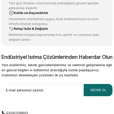
Ürün açıklamasında eksik bilgiler bulunuyor.
Tüm göz cihazları, özel korumalı ambalajlarla güvenli şekilde
adresinize ulaştırılır.
Deneyimini Paylaş
Ürün bilgilerinde hatalar bulunuyor.
Kalite ve Dayanıklılık
Ürün fiyatı diğer sitelerden daha pahalı.
Uluslararası standartlara uygun, klinik kullanıma hazır ve uzun
ömürlü cihazlar sunuyoruz.
Bu ürüne benzer farklı alternatifler olmalı.
Kolay İade & Değişim
Belirlenen koşullar kapsamında hızlı, şeffaf ve sorunsuz iade–
değişim süreci.
Endüstriyel Isıtma Çözümlerinden Haberdar Olun
Gönder
Yeni ürünlerimiz, teknik güncellemelerimiz ve sektörel gelişmelerle ilgili
en güncel bilgileri e-bültenimiz aracılığıyla sizinle paylaşıyoruz.
Üretiminizi destekleyen çözümleri ilk siz keşfedin.
ABONE OL
03242339643