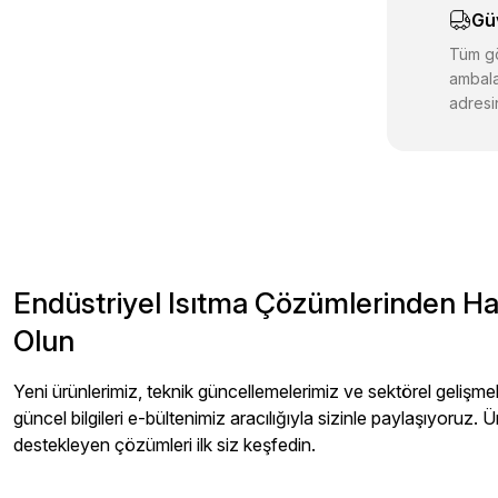
Gü
Ürün fiyatı d
Bu ürüne benz
Tüm gö
ambala
adresin
Endüstriyel Isıtma Çözümlerinden H
Olun
Yeni ürünlerimiz, teknik güncellemelerimiz ve sektörel gelişmeler
güncel bilgileri e-bültenimiz aracılığıyla sizinle paylaşıyoruz. Ü
destekleyen çözümleri ilk siz keşfedin.