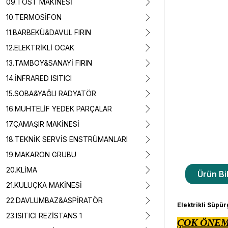
09.TOST MAKİNESİ
10.TERMOSİFON
11.BARBEKÜ&DAVUL FIRIN
12.ELEKTRİKLİ OCAK
13.TAMBOY&SANAYİ FIRIN
14.İNFRARED ISITICI
15.SOBA&YAĞLI RADYATÖR
16.MUHTELİF YEDEK PARÇALAR
17.ÇAMAŞIR MAKİNESİ
18.TEKNİK SERVİS ENSTRÜMANLARI
19.MAKARON GRUBU
20.KLİMA
Ürün Bil
21.KULUÇKA MAKİNESİ
22.DAVLUMBAZ&ASPİRATÖR
Elektrikli Süpü
23.ISITICI REZİSTANS 1
ÇOK ÖNEM