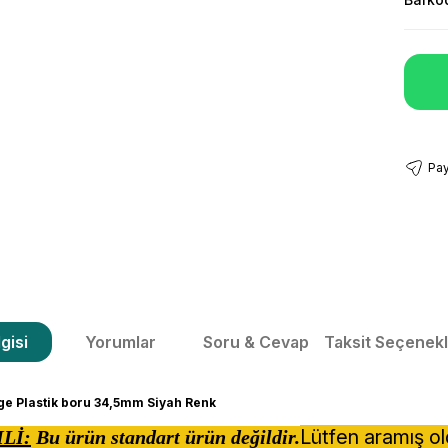
Pay
gisi
Yorumlar
Soru & Cevap
Taksit Seçenekl
rge Plastik boru 34,5mm Siyah Renk
Lütfen aramış o
Lİ:
Bu ürün standart ürün değildir.