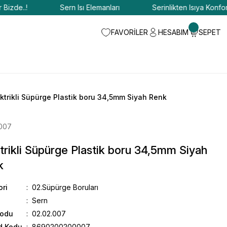
de..!
Sern Isı Elemanları
Serinlikten Isıya Konfor Bizd
FAVORİLER
HESABIM
SEPET
ektrikli Süpürge Plastik boru 34,5mm Siyah Renk
.007
trikli Süpürge Plastik boru 34,5mm Siyah
k
ori
02.Süpürge Boruları
Sern
Kodu
02.02.007
d Kodu
8690200200007