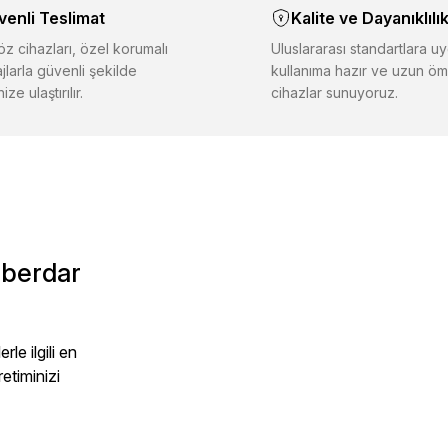
venli Teslimat
Kalite ve Dayanıklılı
iğer sitelerden daha pahalı.
er farklı alternatifler olmalı.
z cihazları, özel korumalı
Uluslararası standartlara uy
jlarla güvenli şekilde
kullanıma hazır ve uzun öm
ize ulaştırılır.
cihazlar sunuyoruz.
Gönder
aberdar
le ilgili en
retiminizi