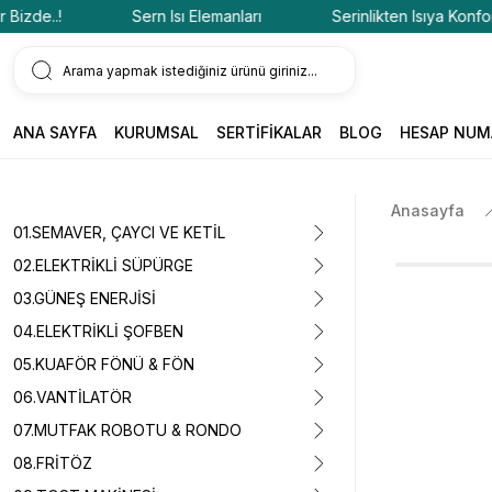
de..!
Sern Isı Elemanları
Serinlikten Isıya Konfor Biz
ANA SAYFA
KURUMSAL
SERTİFİKALAR
BLOG
HESAP NUM
Anasayfa
01.SEMAVER, ÇAYCI VE KETİL
02.ELEKTRİKLİ SÜPÜRGE
03.GÜNEŞ ENERJİSİ
04.ELEKTRİKLİ ŞOFBEN
05.KUAFÖR FÖNÜ & FÖN
06.VANTİLATÖR
07.MUTFAK ROBOTU & RONDO
08.FRİTÖZ