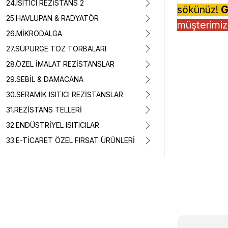
24.ISITICI REZİSTANS 2
sökünüz!
G
25.HAVLUPAN & RADYATÖR
müşterimiz,
26.MİKRODALGA
27.SÜPÜRGE TOZ TORBALARI
28.ÖZEL İMALAT REZİSTANSLAR
29.SEBİL & DAMACANA
30.SERAMİK ISITICI REZİSTANSLAR
31.REZİSTANS TELLERİ
32.ENDÜSTRİYEL ISITICILAR
33.E-TİCARET ÖZEL FIRSAT ÜRÜNLERİ
Bu ürünün fiyat 
Görüş ve önerile
Ürün resmi k
Ürün açıklam
Ürün bilgiler