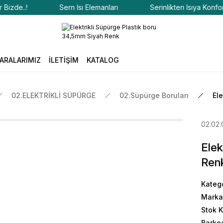
de..!
Sern Isı Elemanları
Serinlikten Isıya Konfor Biz
ARALARIMIZ
İLETİŞİM
KATALOG
02.ELEKTRİKLİ SÜPÜRGE
02.Süpürge Boruları
El
02.02
Elek
Ren
Kateg
Marka
Stok 
Barko