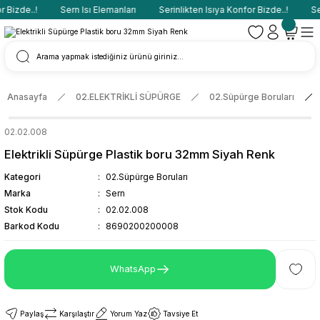
 Bizde..!
Sern Isı Elemanları
Serinlikten Isıya Konfor Bizde..!
Ser
Anasayfa
02.ELEKTRİKLİ SÜPÜRGE
02.Süpürge Boruları
02.02.008
Elektrikli Süpürge Plastik boru 32mm Siyah Renk
Kategori
02.Süpürge Boruları
Marka
Sern
Stok Kodu
02.02.008
Barkod Kodu
8690200200008
WhatsApp
Paylaş
Karşılaştır
Yorum Yaz
Tavsiye Et