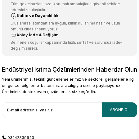
Ürün açıklamasında eksik bilgiler bulunuyor.
Tüm göz cihazları, özel korumalı ambalajlarla güvenli şekilde
adresinize ulaştırılır.
Deneyimini Paylaş
Ürün bilgilerinde hatalar bulunuyor.
Kalite ve Dayanıklılık
Ürün fiyatı diğer sitelerden daha pahalı.
Uluslararası standartlara uygun, klinik kullanıma hazır ve uzun
ömürlü cihazlar sunuyoruz.
Bu ürüne benzer farklı alternatifler olmalı.
Kolay İade & Değişim
Belirlenen koşullar kapsamında hızlı, şeffaf ve sorunsuz iade–
değişim süreci.
Endüstriyel Isıtma Çözümlerinden Haberdar Olun
Gönder
Yeni ürünlerimiz, teknik güncellemelerimiz ve sektörel gelişmelerle ilgili
en güncel bilgileri e-bültenimiz aracılığıyla sizinle paylaşıyoruz.
Üretiminizi destekleyen çözümleri ilk siz keşfedin.
ABONE OL
03242339643