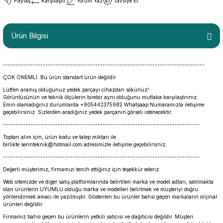
Paylaş
Karşılaştır
Yorum Yaz
Tavsiye Et
Ürün Bilgisi
---------------------------------------------------------------------------------
ÇOK ÖNEMLİ: Bu ürün standart ürün değildir.
Lütfen aramış olduğunuz yedek parçayı cihazdan sökünüz!
Görüntüsünün ve teknik ölçülerin birebir aynı olduğunu mutlaka karşılaştırınız.
Emin olamadığınız durumlarda +905442375982 Whatsaap Numaramızla iletişime
geçebilirsiniz. Sizlerden aradığınız yedek parçanın görseli istenecektir.
-------------------------------------------------------------------------------
Toptan alım için, ürün kodu ve talep miktarı ile
birlikte serinteknik@hotmail.com adresimizle iletişime geçebilirsiniz.
-------------------------------------------------------------------------------
Değerli müşterimiz, firmamızı tercih ettiğiniz için teşekkür ederiz.
Web sitemizde ve diğer satış platformlarında belirtilen marka ve model adları, satılmakta
olan ürünlerin UYUMLU olduğu marka ve modelleri belirtmek ve müşteriyi doğru
yönlendirmek amacı ile yazılmıştır. Gösterilen bu ürünler bahsi geçen markaların orijinal
ürünleri değildir.
Firmamız bahsi geçen bu ürünlerin yetkili satıcısı ve dağıtıcısı değildir. Müşteri