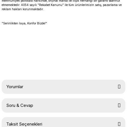
memnuniyeti politikası haricinde, orijinal marka ile ilişik herhangi bir garanti taahhüt
etmemektedir. 4054 sayılı "Rekabet Kanunu" ile tüm ürünlerimizin satış, pazarlama ve
reklam hakları korunmaktadır.
"Serinlikten Isıya, Konfor Bizde!"
Yorumlar
Soru & Cevap
Bu ürüne ilk yorumu siz yapın!
Taksit Seçenekleri