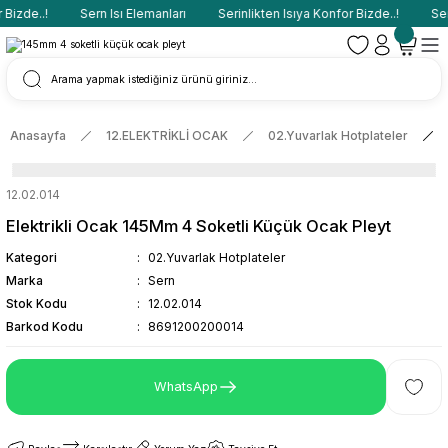
Bizde..!
Sern Isı Elemanları
Serinlikten Isıya Konfor Bizde..!
Sern
Anasayfa
12.ELEKTRİKLİ OCAK
02.Yuvarlak Hotplateler
12.02.014
Elektrikli Ocak 145Mm 4 Soketli Küçük Ocak Pleyt
Kategori
02.Yuvarlak Hotplateler
Marka
Sern
Stok Kodu
12.02.014
Barkod Kodu
8691200200014
WhatsApp