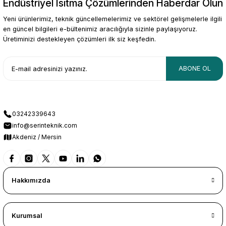
Endüstriyel Isıtma Çözümlerinden Haberdar Olun
Gönder
Yeni ürünlerimiz, teknik güncellemelerimiz ve sektörel gelişmelerle ilgili
en güncel bilgileri e-bültenimiz aracılığıyla sizinle paylaşıyoruz.
Üretiminizi destekleyen çözümleri ilk siz keşfedin.
ABONE OL
03242339643
info@serinteknik.com
Akdeniz / Mersin
Hakkımızda
Kurumsal