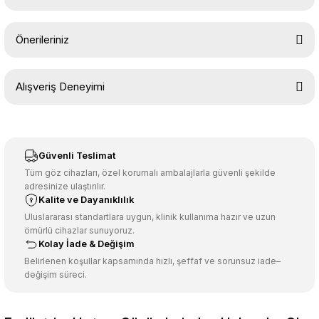
Yorum Yaz
Ürün hakkında henüz soru sorulmamış.
Önerileriniz
Soru Sor
Bu ürünün fiyat bilgisi, resim, ürün açıklamalarında ve diğer
Alışveriş Deneyimi
konularda yetersiz gördüğünüz noktaları öneri formunu kullanarak
tarafımıza iletebilirsiniz.
Görüş ve önerileriniz için teşekkür ederiz.
Sitemize ilk yorumu siz yapın!
Ürün resmi kalitesiz, bozuk veya görüntülenemiyor.
Güvenli Teslimat
Ürün açıklamasında eksik bilgiler bulunuyor.
Tüm göz cihazları, özel korumalı ambalajlarla güvenli şekilde
adresinize ulaştırılır.
Deneyimini Paylaş
Ürün bilgilerinde hatalar bulunuyor.
Kalite ve Dayanıklılık
Ürün fiyatı diğer sitelerden daha pahalı.
Uluslararası standartlara uygun, klinik kullanıma hazır ve uzun
ömürlü cihazlar sunuyoruz.
Bu ürüne benzer farklı alternatifler olmalı.
Kolay İade & Değişim
Belirlenen koşullar kapsamında hızlı, şeffaf ve sorunsuz iade–
değişim süreci.