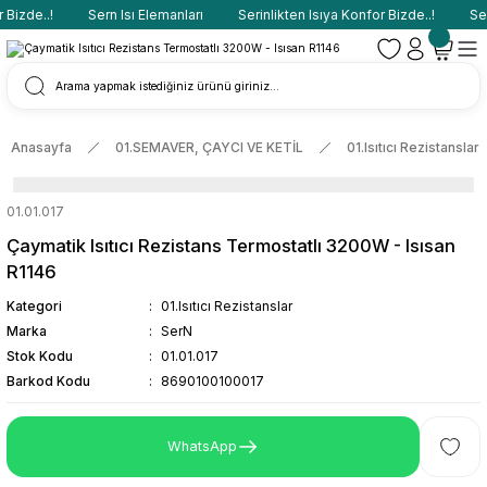
Bizde..!
Sern Isı Elemanları
Serinlikten Isıya Konfor Bizde..!
Sern
Anasayfa
01.SEMAVER, ÇAYCI VE KETİL
01.Isıtıcı Rezistanslar
01.01.017
Çaymatik Isıtıcı Rezistans Termostatlı 3200W - Isısan
R1146
Kategori
01.Isıtıcı Rezistanslar
Marka
SerN
Stok Kodu
01.01.017
Barkod Kodu
8690100100017
WhatsApp