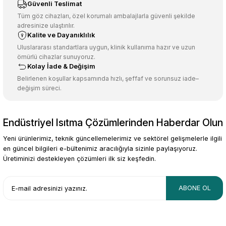
Ürün resmi kalitesiz, bozuk veya görüntülenemiyor.
Güvenli Teslimat
Ürün açıklamasında eksik bilgiler bulunuyor.
Tüm göz cihazları, özel korumalı ambalajlarla güvenli şekilde
adresinize ulaştırılır.
Deneyimini Paylaş
Ürün bilgilerinde hatalar bulunuyor.
Kalite ve Dayanıklılık
Ürün fiyatı diğer sitelerden daha pahalı.
Uluslararası standartlara uygun, klinik kullanıma hazır ve uzun
ömürlü cihazlar sunuyoruz.
Bu ürüne benzer farklı alternatifler olmalı.
Kolay İade & Değişim
Belirlenen koşullar kapsamında hızlı, şeffaf ve sorunsuz iade–
değişim süreci.
Endüstriyel Isıtma Çözümlerinden Haberdar Olun
Gönder
Yeni ürünlerimiz, teknik güncellemelerimiz ve sektörel gelişmelerle ilgili
en güncel bilgileri e-bültenimiz aracılığıyla sizinle paylaşıyoruz.
Üretiminizi destekleyen çözümleri ilk siz keşfedin.
ABONE OL