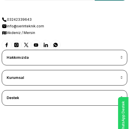
03242339643
info@serinteknik.com
Akdeniz / Mersin
Hakkımızda
Kurumsal
Destek
WhatsApp Destek