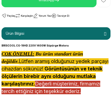
WhatsApp
Paylaş
Karşılaştır
Yorum Yaz
Tavsiye Et
Ürün Bilgisi
BRİSCOOL CG-19HD 220V 1400W Süpürge Motoru
ÇOK ÖNEMLİ:
Bu ürün standart ürün
Lütfen aramış olduğunuz yedek parçayı
değildir.
cihazdan sökünüz!
Görüntüsünün ve teknik
ölçülerin birebir aynı olduğunu mutlaka
karşılaştırınız.
Değerli müşterimiz, firmamızı
tercih ettiğiniz için teşekkür ederiz.