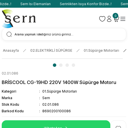
zde..!
Sern Isı Elemanları
Serinlikten Isıya Konfor Bizde..!
Sern I
0
Anasayfa
02.ELEKTRİKLİ SÜPÜRGE
01.Süpürge Motorları
02.01.086
BRİSCOOL CG-19HD 220V 1400W Süpürge Motoru
Kategori
01.Süpürge Motorları
Marka
Sern
Stok Kodu
02.01.086
Barkod Kodu
8690200100086