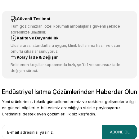
Görüş ve önerileriniz için teşekkür ederiz.
Sitemize ilk yorumu siz yapın!
Ürün resmi kalitesiz, bozuk veya görüntülenemiyor.
Güvenli Teslimat
Ürün açıklamasında eksik bilgiler bulunuyor.
Tüm göz cihazları, özel korumalı ambalajlarla güvenli şekilde
adresinize ulaştırılır.
Deneyimini Paylaş
Ürün bilgilerinde hatalar bulunuyor.
Kalite ve Dayanıklılık
Ürün fiyatı diğer sitelerden daha pahalı.
Uluslararası standartlara uygun, klinik kullanıma hazır ve uzun
ömürlü cihazlar sunuyoruz.
Bu ürüne benzer farklı alternatifler olmalı.
Kolay İade & Değişim
Belirlenen koşullar kapsamında hızlı, şeffaf ve sorunsuz iade–
değişim süreci.
Endüstriyel Isıtma Çözümlerinden Haberdar Olun
Gönder
Yeni ürünlerimiz, teknik güncellemelerimiz ve sektörel gelişmelerle ilgili
en güncel bilgileri e-bültenimiz aracılığıyla sizinle paylaşıyoruz.
Üretiminizi destekleyen çözümleri ilk siz keşfedin.
ABONE OL