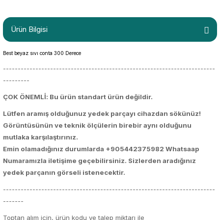
Ürün Bilgisi
Best beyaz sıvı conta 300 Derece
------------------------------------------------------------------------
---------
ÇOK ÖNEMLİ: Bu ürün standart ürün değildir.
Lütfen aramış olduğunuz yedek parçayı cihazdan sökünüz!
Görüntüsünün ve teknik ölçülerin birebir aynı olduğunu
mutlaka karşılaştırınız.
Emin olamadığınız durumlarda +905442375982 Whatsaap
Numaramızla iletişime geçebilirsiniz. Sizlerden aradığınız
yedek parçanın görseli istenecektir.
------------------------------------------------------------------------
-------
Toptan alım için, ürün kodu ve talep miktarı ile