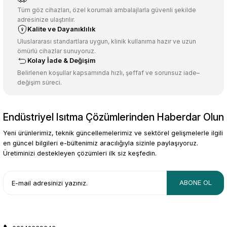
Ürün açıklamasında eksik bilgiler bulunuyor.
Tüm göz cihazları, özel korumalı ambalajlarla güvenli şekilde
adresinize ulaştırılır.
Deneyimini Paylaş
Ürün bilgilerinde hatalar bulunuyor.
Kalite ve Dayanıklılık
Ürün fiyatı diğer sitelerden daha pahalı.
Uluslararası standartlara uygun, klinik kullanıma hazır ve uzun
ömürlü cihazlar sunuyoruz.
Bu ürüne benzer farklı alternatifler olmalı.
Kolay İade & Değişim
Belirlenen koşullar kapsamında hızlı, şeffaf ve sorunsuz iade–
değişim süreci.
Endüstriyel Isıtma Çözümlerinden Haberdar Olun
Gönder
Yeni ürünlerimiz, teknik güncellemelerimiz ve sektörel gelişmelerle ilgili
en güncel bilgileri e-bültenimiz aracılığıyla sizinle paylaşıyoruz.
Üretiminizi destekleyen çözümleri ilk siz keşfedin.
ABONE OL