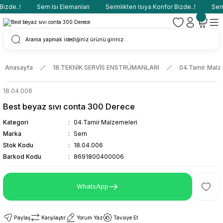
zde..!
Sern Isı Elemanları
Serinlikten Isıya Konfor Bizde..!
Sern 
Anasayfa
18.TEKNİK SERVİS ENSTRÜMANLARI
04.Tamir Malz
18.04.006
Best beyaz sıvı conta 300 Derece
Kategori
04.Tamir Malzemeleri
Marka
Sern
Stok Kodu
18.04.006
Barkod Kodu
8691800400006
WhatsApp
Paylaş
Karşılaştır
Yorum Yaz
Tavsiye Et