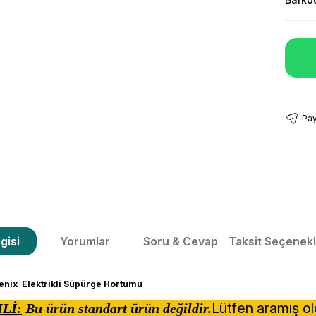
Pay
gisi
Yorumlar
Soru & Cevap
Taksit Seçenekl
enix Elektrikli Süpürge Hortumu
Lütfen aramış o
Lİ:
Bu ürün standart ürün değildir.