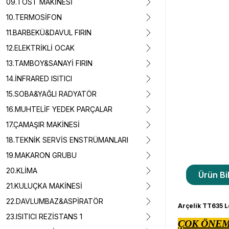
09.TOST MAKİNESİ
10.TERMOSİFON
11.BARBEKÜ&DAVUL FIRIN
12.ELEKTRİKLİ OCAK
13.TAMBOY&SANAYİ FIRIN
14.İNFRARED ISITICI
15.SOBA&YAĞLI RADYATÖR
16.MUHTELİF YEDEK PARÇALAR
17.ÇAMAŞIR MAKİNESİ
18.TEKNİK SERVİS ENSTRÜMANLARI
19.MAKARON GRUBU
20.KLİMA
Ürün Bil
21.KULUÇKA MAKİNESİ
22.DAVLUMBAZ&ASPİRATÖR
Arçelik TT635 L
23.ISITICI REZİSTANS 1
ÇOK ÖNEM