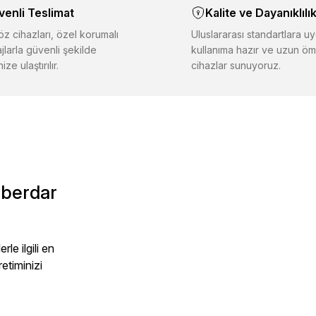
venli Teslimat
Kalite ve Dayanıklılı
iğer sitelerden daha pahalı.
er farklı alternatifler olmalı.
z cihazları, özel korumalı
Uluslararası standartlara uy
jlarla güvenli şekilde
kullanıma hazır ve uzun öm
ize ulaştırılır.
cihazlar sunuyoruz.
Gönder
aberdar
le ilgili en
retiminizi