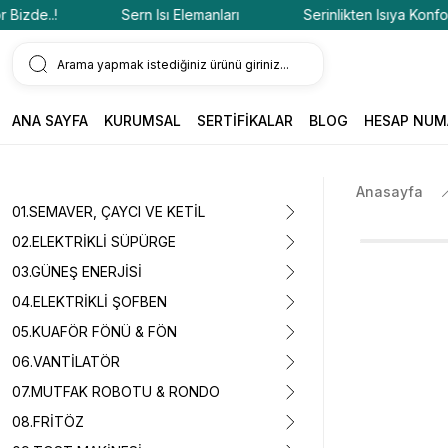
de..!
Sern Isı Elemanları
Serinlikten Isıya Konfor Biz
ANA SAYFA
KURUMSAL
SERTİFİKALAR
BLOG
HESAP NUM
Anasayfa
01.SEMAVER, ÇAYCI VE KETİL
02.ELEKTRİKLİ SÜPÜRGE
03.GÜNEŞ ENERJİSİ
04.ELEKTRİKLİ ŞOFBEN
05.KUAFÖR FÖNÜ & FÖN
06.VANTİLATÖR
07.MUTFAK ROBOTU & RONDO
08.FRİTÖZ