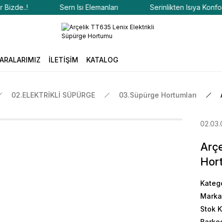
de..!
Sern Isı Elemanları
Serinlikten Isıya Konfor Biz
ARALARIMIZ
İLETİŞİM
KATALOG
02.ELEKTRİKLİ SÜPÜRGE
03.Süpürge Hortumları
02.03.
Arçe
Hor
Kateg
Marka
Stok 
Barko