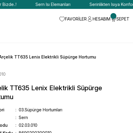
de..!
Sern Isı Elemanları
Serinlikten Isıya Konfor Biz
FAVORİLER
HESABIM
SEPET
Arçelik TT635 Lenix Elektrikli Süpürge Hortumu
010
lik TT635 Lenix Elektrikli Süpürge
tumu
ori
03.Süpürge Hortumları
Sern
Kodu
02.03.010
d Kodu
8690200300010