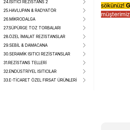
24.ISITICI REZİSTANS 2
sökünüz!
G
25.HAVLUPAN & RADYATÖR
müşterimiz,
26.MİKRODALGA
27.SÜPÜRGE TOZ TORBALARI
28.ÖZEL İMALAT REZİSTANSLAR
29.SEBİL & DAMACANA
30.SERAMİK ISITICI REZİSTANSLAR
31.REZİSTANS TELLERİ
32.ENDÜSTRİYEL ISITICILAR
33.E-TİCARET ÖZEL FIRSAT ÜRÜNLERİ
Bu ürünün fiyat 
Görüş ve önerile
Ürün resmi k
Ürün açıklam
Ürün bilgiler