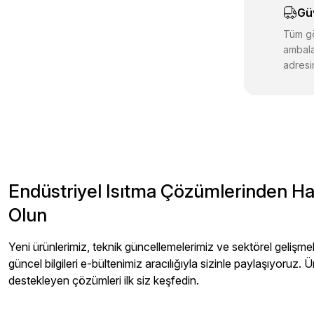
Gü
Ürün fiyatı d
Bu ürüne benz
Tüm gö
ambala
adresin
Endüstriyel Isıtma Çözümlerinden H
Olun
Yeni ürünlerimiz, teknik güncellemelerimiz ve sektörel gelişmeler
güncel bilgileri e-bültenimiz aracılığıyla sizinle paylaşıyoruz. Ü
destekleyen çözümleri ilk siz keşfedin.