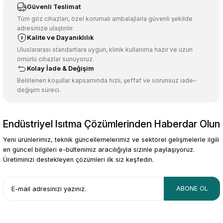
Ürün resmi kalitesiz, bozuk veya görüntülenemiyor.
Güvenli Teslimat
Ürün açıklamasında eksik bilgiler bulunuyor.
Tüm göz cihazları, özel korumalı ambalajlarla güvenli şekilde
adresinize ulaştırılır.
Deneyimini Paylaş
Ürün bilgilerinde hatalar bulunuyor.
Kalite ve Dayanıklılık
Ürün fiyatı diğer sitelerden daha pahalı.
Uluslararası standartlara uygun, klinik kullanıma hazır ve uzun
ömürlü cihazlar sunuyoruz.
Bu ürüne benzer farklı alternatifler olmalı.
Kolay İade & Değişim
Belirlenen koşullar kapsamında hızlı, şeffaf ve sorunsuz iade–
değişim süreci.
Endüstriyel Isıtma Çözümlerinden Haberdar Olun
Gönder
Yeni ürünlerimiz, teknik güncellemelerimiz ve sektörel gelişmelerle ilgili
en güncel bilgileri e-bültenimiz aracılığıyla sizinle paylaşıyoruz.
Üretiminizi destekleyen çözümleri ilk siz keşfedin.
ABONE OL