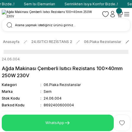
Bizde..!
Sern Isı Elemanları
Serinlikten Isıya Konfor Bizde..!
Sern
Anasayfa
24.ISITICI REZİSTANS 2
06.Plaka Rezistanslar
24.06.004
Ağda Makinası Çemberli Isıtıcı Rezistans 100x40mm
250W 230V
Kategori
06.Plaka Rezistanslar
Marka
Sern
Stok Kodu
24.06.004
Barkod Kodu
8692400600004
WhatsApp