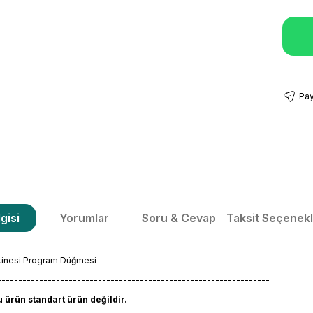
Pay
gisi
Yorumlar
Soru & Cevap
Taksit Seçenekl
inesi Program Düğmesi
-----------------------------------------------------------------
ürün standart ürün değildir.