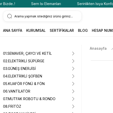
de..!
Sern Isı Elemanları
Serinlikten Isıya Konfor Biz
ANA SAYFA
KURUMSAL
SERTİFİKALAR
BLOG
HESAP NUM
Anasayfa
01.SEMAVER, ÇAYCI VE KETİL
02.ELEKTRİKLİ SÜPÜRGE
03.GÜNEŞ ENERJİSİ
04.ELEKTRİKLİ ŞOFBEN
05.KUAFÖR FÖNÜ & FÖN
06.VANTİLATÖR
07.MUTFAK ROBOTU & RONDO
08.FRİTÖZ