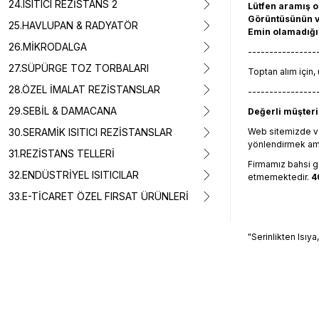
24.ISITICI REZİSTANS 2
Lütfen aramış 
Görüntüsünün ve
25.HAVLUPAN & RADYATÖR
Emin olamadığın
26.MİKRODALGA
----------------
27.SÜPÜRGE TOZ TORBALARI
Toptan alım için, 
28.ÖZEL İMALAT REZİSTANSLAR
----------------
29.SEBİL & DAMACANA
Değerli müşterim
30.SERAMİK ISITICI REZİSTANSLAR
Web sitemizde ve
yönlendirmek amacı
31.REZİSTANS TELLERİ
Firmamız bahsi geç
32.ENDÜSTRİYEL ISITICILAR
etmemektedir.
4
33.E-TİCARET ÖZEL FIRSAT ÜRÜNLERİ
"Serinlikten Isıya
Bu ürünün fiyat 
Görüş ve önerile