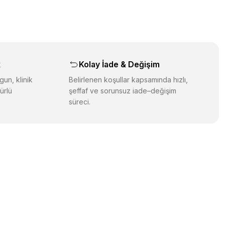
orulmamış.
 yapın!
yapın!
aş
k
Kolay İade & Değişim
gun, klinik
Belirlenen koşullar kapsamında hızlı,
ürlü
şeffaf ve sorunsuz iade–değişim
süreci.