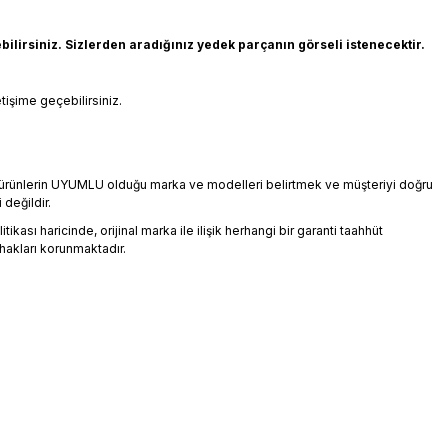
rsiniz. Sizlerden aradığınız yedek parçanın görseli istenecektir.
tişime geçebilirsiniz.
an ürünlerin UYUMLU olduğu marka ve modelleri belirtmek ve müşteriyi doğru
 değildir.
ikası haricinde, orijinal marka ile ilişik herhangi bir garanti taahhüt
hakları korunmaktadır.
üz noktaları öneri formunu kullanarak tarafımıza iletebilirsiniz.