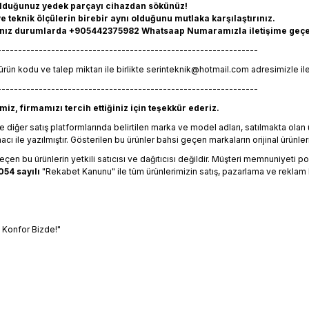
olduğunuz yedek parçayı cihazdan sökünüz!
 teknik ölçülerin birebir aynı olduğunu mutlaka karşılaştırınız.
ız durumlarda +905442375982 Whatsaap Numaramızla iletişime geçebili
---------------------------------------------------------------
ürün kodu ve talep miktarı ile birlikte
serinteknik@hotmail.com
adresimizle ile
---------------------------------------------------------------
iz, firmamızı tercih ettiğiniz için teşekkür ederiz.
 diğer satış platformlarında belirtilen marka ve model adları, satılmakta ol
 ile yazılmıştır. Gösterilen bu ürünler bahsi geçen markaların orijinal ürünleri
en bu ürünlerin yetkili satıcısı ve dağıtıcısı değildir. Müşteri memnuniyeti polit
054 sayılı
"Rekabet Kanunu" ile tüm ürünlerimizin satış, pazarlama ve reklam 
, Konfor Bizde!"
bilgisi, resim, ürün açıklamalarında ve diğer konularda yetersiz gördüğün
riniz için teşekkür ederiz.