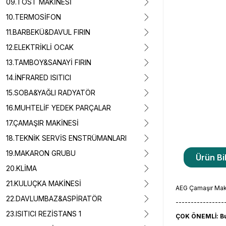
09.TOST MAKİNESİ
10.TERMOSİFON
11.BARBEKÜ&DAVUL FIRIN
12.ELEKTRİKLİ OCAK
13.TAMBOY&SANAYİ FIRIN
14.İNFRARED ISITICI
15.SOBA&YAĞLI RADYATÖR
16.MUHTELİF YEDEK PARÇALAR
17.ÇAMAŞIR MAKİNESİ
18.TEKNİK SERVİS ENSTRÜMANLARI
19.MAKARON GRUBU
Ürün Bil
20.KLİMA
21.KULUÇKA MAKİNESİ
AEG Çamaşır Mak
22.DAVLUMBAZ&ASPİRATÖR
----------------
23.ISITICI REZİSTANS 1
ÇOK ÖNEMLİ: Bu 