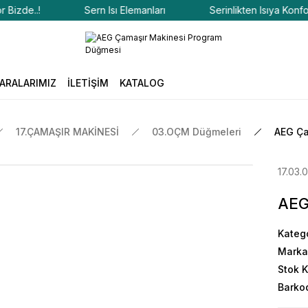
de..!
Sern Isı Elemanları
Serinlikten Isıya Konfor Biz
ARALARIMIZ
İLETİŞİM
KATALOG
17.ÇAMAŞIR MAKİNESİ
03.OÇM Düğmeleri
AEG Ça
17.03.
AEG
Kateg
Marka
Stok 
Barko