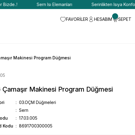
de..!
Sern Isı Elemanları
Serinlikten Isıya Konfor Biz
FAVORİLER
HESABIM
SEPET
maşır Makinesi Program Düğmesi
005
 Çamaşır Makinesi Program Düğmesi
ori
03.OÇM Düğmeleri
Sern
Kodu
17.03.005
d Kodu
8691700300005