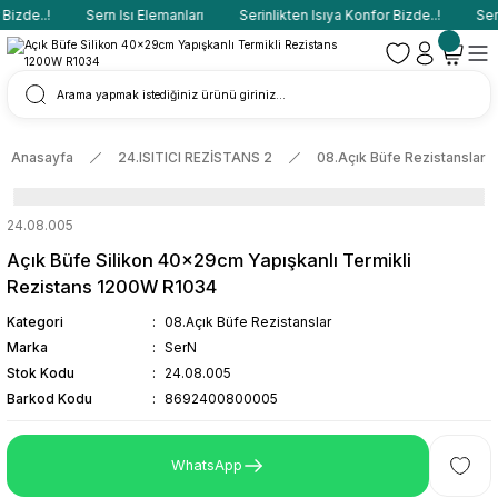
izde..!
Sern Isı Elemanları
Serinlikten Isıya Konfor Bizde..!
Sern
Anasayfa
24.ISITICI REZİSTANS 2
08.Açık Büfe Rezistanslar
24.08.005
Açık Büfe Silikon 40x29cm Yapışkanlı Termikli
Rezistans 1200W R1034
Kategori
08.Açık Büfe Rezistanslar
Marka
SerN
Stok Kodu
24.08.005
Barkod Kodu
8692400800005
WhatsApp