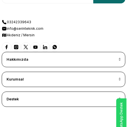
03242339643
info@serinteknik.com
Akdeniz / Mersin
Hakkımızda
Kurumsal
Destek
WhatsApp Destek