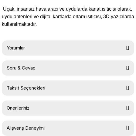
Uçak, insansız hava aracı ve uydularda kanat ısıtıcısı olarak,
uydu antenleri ve dijital kartlarda ortam ısıtıcısı, 3D yazıcılarda
kullanılmaktadır.
Yorumlar
Soru & Cevap
Bu ürüne ilk yorumu siz yapın!
Taksit Seçenekleri
Yorum Yaz
Ürün hakkında henüz soru sorulmamış.
Önerileriniz
Soru Sor
Bu ürünün fiyat bilgisi, resim, ürün açıklamalarında ve diğer
Alışveriş Deneyimi
konularda yetersiz gördüğünüz noktaları öneri formunu kullanarak
tarafımıza iletebilirsiniz.