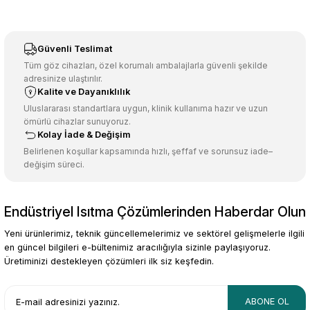
Görüş ve önerileriniz için teşekkür ederiz.
Sitemize ilk yorumu siz yapın!
Ürün resmi kalitesiz, bozuk veya görüntülenemiyor.
Güvenli Teslimat
Ürün açıklamasında eksik bilgiler bulunuyor.
Tüm göz cihazları, özel korumalı ambalajlarla güvenli şekilde
adresinize ulaştırılır.
Deneyimini Paylaş
Ürün bilgilerinde hatalar bulunuyor.
Kalite ve Dayanıklılık
Ürün fiyatı diğer sitelerden daha pahalı.
Uluslararası standartlara uygun, klinik kullanıma hazır ve uzun
ömürlü cihazlar sunuyoruz.
Bu ürüne benzer farklı alternatifler olmalı.
Kolay İade & Değişim
Belirlenen koşullar kapsamında hızlı, şeffaf ve sorunsuz iade–
değişim süreci.
Endüstriyel Isıtma Çözümlerinden Haberdar Olun
Gönder
Yeni ürünlerimiz, teknik güncellemelerimiz ve sektörel gelişmelerle ilgili
en güncel bilgileri e-bültenimiz aracılığıyla sizinle paylaşıyoruz.
Üretiminizi destekleyen çözümleri ilk siz keşfedin.
ABONE OL