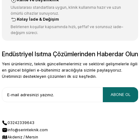
Ürün fiyatı diğer sitelerden daha pahalı.
Uluslararası standartlara uygun, klinik kullanıma hazır ve uzun
ömürlü cihazlar sunuyoruz.
Bu ürüne benzer farklı alternatifler olmalı.
Kolay İade & Değişim
Belirlenen koşullar kapsamında hızlı, şeffaf ve sorunsuz iade–
değişim süreci.
Endüstriyel Isıtma Çözümlerinden Haberdar Olun
Gönder
Yeni ürünlerimiz, teknik güncellemelerimiz ve sektörel gelişmelerle ilgili
en güncel bilgileri e-bültenimiz aracılığıyla sizinle paylaşıyoruz.
Üretiminizi destekleyen çözümleri ilk siz keşfedin.
ABONE OL
03242339643
info@serinteknik.com
Akdeniz / Mersin