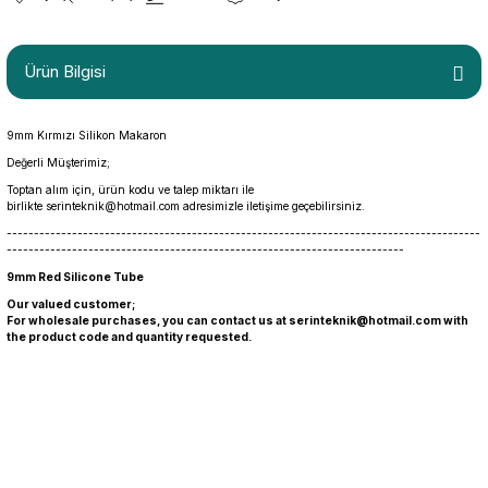
Ürün Bilgisi
9mm Kırmızı Silikon Makaron
Değerli Müşterimiz;
Toptan alım için, ürün kodu ve talep miktarı ile
birlikte
serinteknik@hotmail.com
adresimizle iletişime geçebilirsiniz.
---------------------------------------------------------------------------------------
-------------------------------------------------------------------------
9mm Red Silicone Tube
Our valued customer;
For wholesale purchases, you can contact us at
serinteknik@hotmail.com
with
the product code and quantity requested.