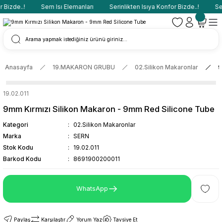
Bizde..!
Sern Isı Elemanları
Serinlikten Isıya Konfor Bizde..!
Ser
Anasayfa
19.MAKARON GRUBU
02.Silikon Makaronlar
9
19.02.011
9mm Kırmızı Silikon Makaron - 9mm Red Silicone Tube
Kategori
02.Silikon Makaronlar
Marka
SERN
Stok Kodu
19.02.011
Barkod Kodu
8691900200011
WhatsApp
Paylaş
Karşılaştır
Yorum Yaz
Tavsiye Et