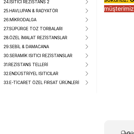
24.ISITICI REZİSTANS 2
müşterimiz,
25.HAVLUPAN & RADYATÖR
26.MİKRODALGA
27.SÜPÜRGE TOZ TORBALARI
28.ÖZEL İMALAT REZİSTANSLAR
29.SEBİL & DAMACANA
30.SERAMİK ISITICI REZİSTANSLAR
31.REZİSTANS TELLERİ
32.ENDÜSTRİYEL ISITICILAR
33.E-TİCARET ÖZEL FIRSAT ÜRÜNLERİ
Bu ürünün fiyat 
Görüş ve önerile
Ürün resmi k
Ürün açıklam
Ürün bilgiler
Gü
Ürün fiyatı d