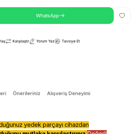
WhatsApp
laş
Karşılaştır
Yorum Yaz
Tavsiye Et
eri
Önerileriniz
Alışveriş Deneyimi
lduğunuz yedek parçayı cihazdan
duğunu mutlaka karşılaştırınız.
Değerli