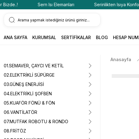
de..!
Sern Isı Elemanları
Serinlikten Isıya Konfor Biz
ANA SAYFA
KURUMSAL
SERTİFİKALAR
BLOG
HESAP NUM
Anasayfa
01.SEMAVER, ÇAYCI VE KETİL
02.ELEKTRİKLİ SÜPÜRGE
03.GÜNEŞ ENERJİSİ
04.ELEKTRİKLİ ŞOFBEN
05.KUAFÖR FÖNÜ & FÖN
06.VANTİLATÖR
07.MUTFAK ROBOTU & RONDO
08.FRİTÖZ