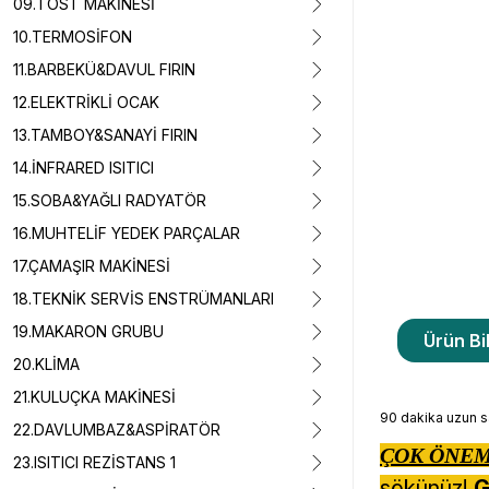
09.TOST MAKİNESİ
10.TERMOSİFON
11.BARBEKÜ&DAVUL FIRIN
12.ELEKTRİKLİ OCAK
13.TAMBOY&SANAYİ FIRIN
14.İNFRARED ISITICI
15.SOBA&YAĞLI RADYATÖR
16.MUHTELİF YEDEK PARÇALAR
17.ÇAMAŞIR MAKİNESİ
18.TEKNİK SERVİS ENSTRÜMANLARI
19.MAKARON GRUBU
Ürün Bil
20.KLİMA
21.KULUÇKA MAKİNESİ
90 dakika uzun 
22.DAVLUMBAZ&ASPİRATÖR
ÇOK ÖNEM
23.ISITICI REZİSTANS 1
sökünüz!
G