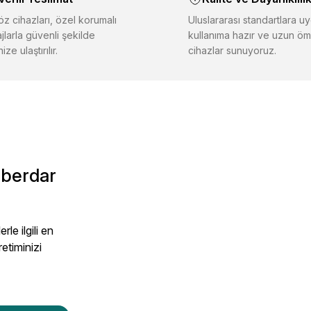
er farklı alternatifler olmalı.
z cihazları, özel korumalı
Uluslararası standartlara uy
jlarla güvenli şekilde
kullanıma hazır ve uzun öm
ize ulaştırılır.
cihazlar sunuyoruz.
Gönder
aberdar
le ilgili en
retiminizi