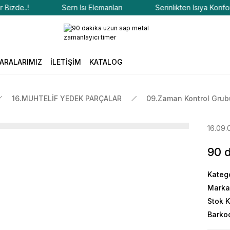
de..!
Sern Isı Elemanları
Serinlikten Isıya Konfor Biz
ARALARIMIZ
İLETİŞİM
KATALOG
16.MUHTELİF YEDEK PARÇALAR
09.Zaman Kontrol Grub
16.09.
90 d
Kateg
Marka
Stok 
Barko