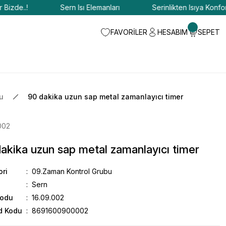
de..!
Sern Isı Elemanları
Serinlikten Isıya Konfor Biz
FAVORİLER
HESABIM
SEPET
u
90 dakika uzun sap metal zamanlayıcı timer
002
akika uzun sap metal zamanlayıcı timer
ori
09.Zaman Kontrol Grubu
Sern
Kodu
16.09.002
d Kodu
8691600900002