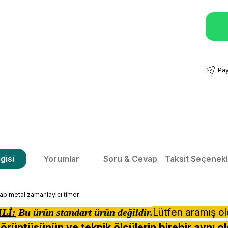
Pay
gisi
Yorumlar
Soru & Cevap
Taksit Seçenekl
sap metal zamanlayıcı timer
Lütfen aramış o
Lİ:
Bu ürün standart ürün değildir.
örüntüsünün ve teknik ölçülerin birebir aynı ol