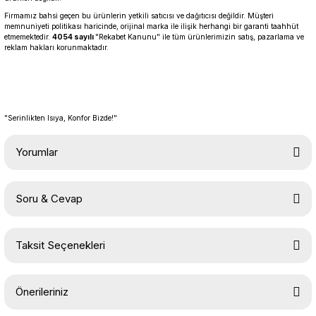
Firmamız bahsi geçen bu ürünlerin yetkili satıcısı ve dağıtıcısı değildir. Müşteri
memnuniyeti politikası haricinde, orijinal marka ile ilişik herhangi bir garanti taahhüt
etmemektedir.
4054 sayılı
"Rekabet Kanunu" ile tüm ürünlerimizin satış, pazarlama ve
reklam hakları korunmaktadır.
"Serinlikten Isıya, Konfor Bizde!"
Yorumlar
Soru & Cevap
Bu ürüne ilk yorumu siz yapın!
Taksit Seçenekleri
Yorum Yaz
Ürün hakkında henüz soru sorulmamış.
Önerileriniz
Soru Sor