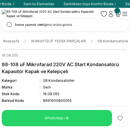
Bizde..!
Sern Isı Elemanları
Serinlikten Isıya Konfor Bizde..!
Sern
Anasayfa
16.MUHTELİF YEDEK PARÇALAR
08.Kondansatörler
16.08.055
88-108 uF Mikrofarad 220V AC Start Kondansatörü
Kapasitör Kapak ve Kelepçeli
Kategori
08.Kondansatörler
Marka
Sern
Stok Kodu
16.08.055
Barkod Kodu
8691600800055
WhatsApp