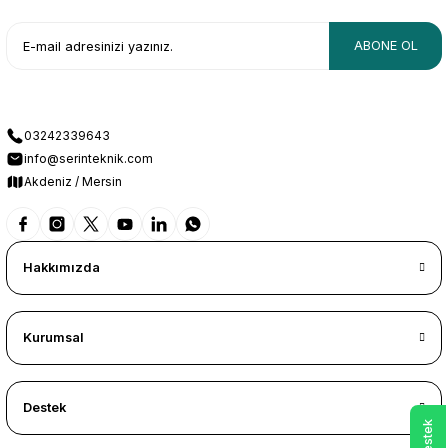
ABONE OL
03242339643
info@serinteknik.com
Akdeniz / Mersin
Hakkımızda
Kurumsal
Destek