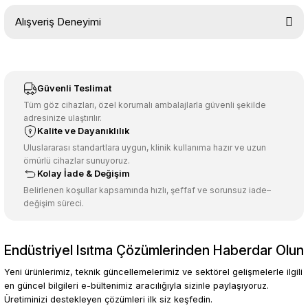
Bu ürünün fiyat bilgisi, resim, ürün açıklamalarında ve diğer
Alışveriş Deneyimi
konularda yetersiz gördüğünüz noktaları öneri formunu kullanarak
tarafımıza iletebilirsiniz.
Görüş ve önerileriniz için teşekkür ederiz.
Sitemize ilk yorumu siz yapın!
Ürün resmi kalitesiz, bozuk veya görüntülenemiyor.
Güvenli Teslimat
Ürün açıklamasında eksik bilgiler bulunuyor.
Tüm göz cihazları, özel korumalı ambalajlarla güvenli şekilde
adresinize ulaştırılır.
Deneyimini Paylaş
Ürün bilgilerinde hatalar bulunuyor.
Kalite ve Dayanıklılık
Ürün fiyatı diğer sitelerden daha pahalı.
Uluslararası standartlara uygun, klinik kullanıma hazır ve uzun
ömürlü cihazlar sunuyoruz.
Bu ürüne benzer farklı alternatifler olmalı.
Kolay İade & Değişim
Belirlenen koşullar kapsamında hızlı, şeffaf ve sorunsuz iade–
değişim süreci.
Endüstriyel Isıtma Çözümlerinden Haberdar Olun
Gönder
Yeni ürünlerimiz, teknik güncellemelerimiz ve sektörel gelişmelerle ilgili
en güncel bilgileri e-bültenimiz aracılığıyla sizinle paylaşıyoruz.
Üretiminizi destekleyen çözümleri ilk siz keşfedin.