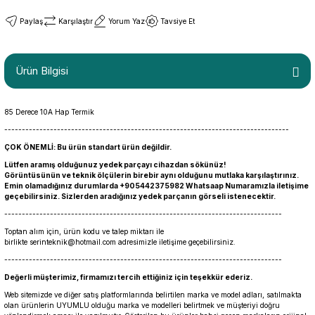
Paylaş
Karşılaştır
Yorum Yaz
Tavsiye Et
Ürün Bilgisi
85 Derece 10A Hap Termik
---------------------------------------------------------------------------------
ÇOK ÖNEMLİ: Bu ürün standart ürün değildir.
Lütfen aramış olduğunuz yedek parçayı cihazdan sökünüz!
Görüntüsünün ve teknik ölçülerin birebir aynı olduğunu mutlaka karşılaştırınız.
Emin olamadığınız durumlarda +905442375982 Whatsaap Numaramızla iletişime
geçebilirsiniz. Sizlerden aradığınız yedek parçanın görseli istenecektir.
-------------------------------------------------------------------------------
Toptan alım için, ürün kodu ve talep miktarı ile
birlikte
serinteknik@hotmail.com
adresimizle iletişime geçebilirsiniz.
-------------------------------------------------------------------------------
Değerli müşterimiz, firmamızı tercih ettiğiniz için teşekkür ederiz.
Web sitemizde ve diğer satış platformlarında belirtilen marka ve model adları, satılmakta
olan ürünlerin UYUMLU olduğu marka ve modelleri belirtmek ve müşteriyi doğru