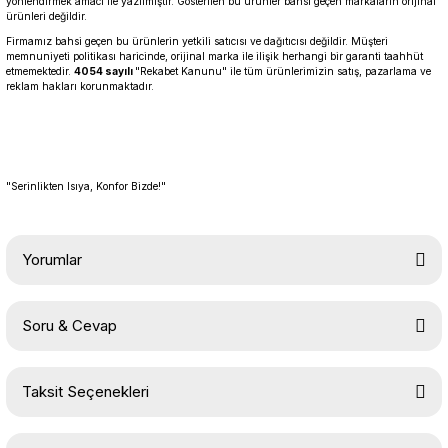
yönlendirmek amacı ile yazılmıştır. Gösterilen bu ürünler bahsi geçen markaların orijinal
ürünleri değildir.
Firmamız bahsi geçen bu ürünlerin yetkili satıcısı ve dağıtıcısı değildir. Müşteri
memnuniyeti politikası haricinde, orijinal marka ile ilişik herhangi bir garanti taahhüt
etmemektedir.
4054 sayılı
"Rekabet Kanunu" ile tüm ürünlerimizin satış, pazarlama ve
reklam hakları korunmaktadır.
"Serinlikten Isıya, Konfor Bizde!"
Yorumlar
Soru & Cevap
Bu ürüne ilk yorumu siz yapın!
Taksit Seçenekleri
Yorum Yaz
Ürün hakkında henüz soru sorulmamış.