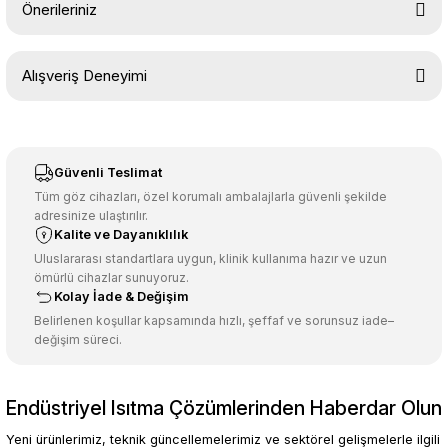
Önerileriniz
Soru Sor
Bu ürünün fiyat bilgisi, resim, ürün açıklamalarında ve diğer
Alışveriş Deneyimi
konularda yetersiz gördüğünüz noktaları öneri formunu kullanarak
tarafımıza iletebilirsiniz.
Görüş ve önerileriniz için teşekkür ederiz.
Sitemize ilk yorumu siz yapın!
Ürün resmi kalitesiz, bozuk veya görüntülenemiyor.
Güvenli Teslimat
Ürün açıklamasında eksik bilgiler bulunuyor.
Tüm göz cihazları, özel korumalı ambalajlarla güvenli şekilde
adresinize ulaştırılır.
Deneyimini Paylaş
Ürün bilgilerinde hatalar bulunuyor.
Kalite ve Dayanıklılık
Ürün fiyatı diğer sitelerden daha pahalı.
Uluslararası standartlara uygun, klinik kullanıma hazır ve uzun
ömürlü cihazlar sunuyoruz.
Bu ürüne benzer farklı alternatifler olmalı.
Kolay İade & Değişim
Belirlenen koşullar kapsamında hızlı, şeffaf ve sorunsuz iade–
değişim süreci.
Endüstriyel Isıtma Çözümlerinden Haberdar Olun
Gönder
Yeni ürünlerimiz, teknik güncellemelerimiz ve sektörel gelişmelerle ilgili