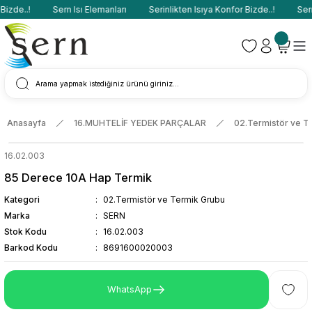
izde..!
Sern Isı Elemanları
Serinlikten Isıya Konfor Bizde..!
Sern 
Anasayfa
16.MUHTELİF YEDEK PARÇALAR
02.Termistör ve T
16.02.003
85 Derece 10A Hap Termik
Kategori
02.Termistör ve Termik Grubu
Marka
SERN
Stok Kodu
16.02.003
Barkod Kodu
8691600020003
WhatsApp