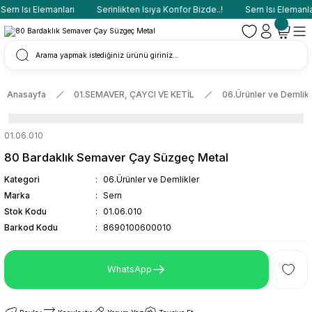
ern Isı Elemanları
Serinlikten Isıya Konfor Bizde..!
Sern Isı Elemanlar
Anasayfa
01.SEMAVER, ÇAYCI VE KETİL
06.Ürünler ve Demlikl
01.06.010
80 Bardaklık Semaver Çay Süzgeç Metal
Kategori
06.Ürünler ve Demlikler
Marka
Sern
Stok Kodu
01.06.010
Barkod Kodu
8690100600010
WhatsApp