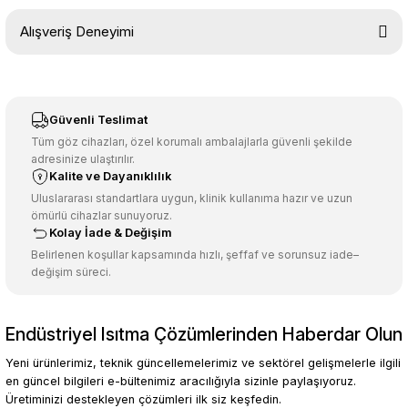
Bu ürünün fiyat bilgisi, resim, ürün açıklamalarında ve diğer
Alışveriş Deneyimi
konularda yetersiz gördüğünüz noktaları öneri formunu kullanarak
tarafımıza iletebilirsiniz.
Görüş ve önerileriniz için teşekkür ederiz.
Sitemize ilk yorumu siz yapın!
Ürün resmi kalitesiz, bozuk veya görüntülenemiyor.
Güvenli Teslimat
Ürün açıklamasında eksik bilgiler bulunuyor.
Tüm göz cihazları, özel korumalı ambalajlarla güvenli şekilde
adresinize ulaştırılır.
Deneyimini Paylaş
Ürün bilgilerinde hatalar bulunuyor.
Kalite ve Dayanıklılık
Ürün fiyatı diğer sitelerden daha pahalı.
Uluslararası standartlara uygun, klinik kullanıma hazır ve uzun
ömürlü cihazlar sunuyoruz.
Bu ürüne benzer farklı alternatifler olmalı.
Kolay İade & Değişim
Belirlenen koşullar kapsamında hızlı, şeffaf ve sorunsuz iade–
değişim süreci.
Endüstriyel Isıtma Çözümlerinden Haberdar Olun
Gönder
Yeni ürünlerimiz, teknik güncellemelerimiz ve sektörel gelişmelerle ilgili
en güncel bilgileri e-bültenimiz aracılığıyla sizinle paylaşıyoruz.
Üretiminizi destekleyen çözümleri ilk siz keşfedin.