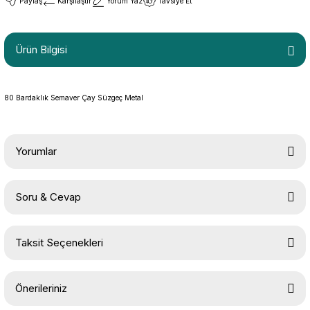
Paylaş
Karşılaştır
Yorum Yaz
Tavsiye Et
Ürün Bilgisi
80 Bardaklık Semaver Çay Süzgeç Metal
Yorumlar
Soru & Cevap
Bu ürüne ilk yorumu siz yapın!
Taksit Seçenekleri
Yorum Yaz
Ürün hakkında henüz soru sorulmamış.
Önerileriniz
Soru Sor