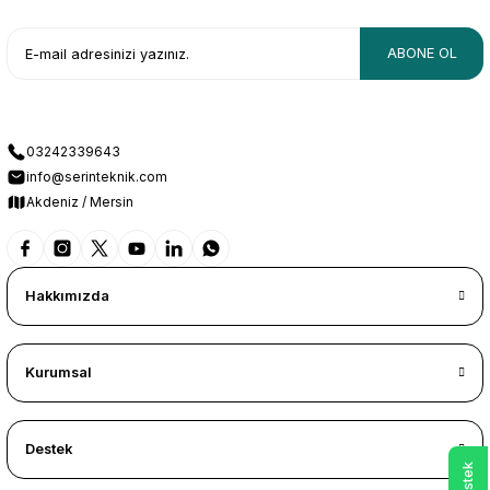
ABONE OL
03242339643
info@serinteknik.com
Akdeniz / Mersin
Hakkımızda
Kurumsal
Destek