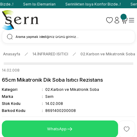
izde..!
Sern Isı Elemanları
Serinlikten Isıya Konfor Bizde..!
Sern 
Anasayfa
14.İNFRARED ISITICI
02.Karbon ve Mikatronik Soba
14.02.008
65cm Mikatronik Dik Soba Isıtıcı Rezistans
Kategori
02.Karbon ve Mikatronik Soba
Marka
Sern
Stok Kodu
14.02.008
Barkod Kodu
8691400200008
WhatsApp