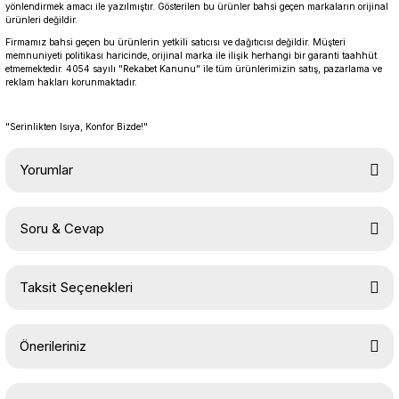
yönlendirmek amacı ile yazılmıştır. Gösterilen bu ürünler bahsi geçen markaların orijinal
ürünleri değildir.
Firmamız bahsi geçen bu ürünlerin yetkili satıcısı ve dağıtıcısı değildir. Müşteri
memnuniyeti politikası haricinde, orijinal marka ile ilişik herhangi bir garanti taahhüt
etmemektedir. 4054 sayılı "Rekabet Kanunu" ile tüm ürünlerimizin satış, pazarlama ve
reklam hakları korunmaktadır.
"Serinlikten Isıya, Konfor Bizde!"
Yorumlar
Soru & Cevap
Bu ürüne ilk yorumu siz yapın!
Taksit Seçenekleri
Yorum Yaz
Ürün hakkında henüz soru sorulmamış.
Önerileriniz
Soru Sor
Bu ürünün fiyat bilgisi, resim, ürün açıklamalarında ve diğer