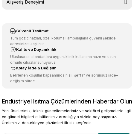
Alışveriş Deneyimi
konularda yetersiz gördüğünüz noktaları öneri formunu kullanarak
tarafımıza iletebilirsiniz.
Görüş ve önerileriniz için teşekkür ederiz.
Sitemize ilk yorumu siz yapın!
Ürün resmi kalitesiz, bozuk veya görüntülenemiyor.
Güvenli Teslimat
Ürün açıklamasında eksik bilgiler bulunuyor.
Tüm göz cihazları, özel korumalı ambalajlarla güvenli şekilde
adresinize ulaştırılır.
Deneyimini Paylaş
Ürün bilgilerinde hatalar bulunuyor.
Kalite ve Dayanıklılık
Ürün fiyatı diğer sitelerden daha pahalı.
Uluslararası standartlara uygun, klinik kullanıma hazır ve uzun
ömürlü cihazlar sunuyoruz.
Bu ürüne benzer farklı alternatifler olmalı.
Kolay İade & Değişim
Belirlenen koşullar kapsamında hızlı, şeffaf ve sorunsuz iade–
değişim süreci.
Endüstriyel Isıtma Çözümlerinden Haberdar Olun
Gönder
Yeni ürünlerimiz, teknik güncellemelerimiz ve sektörel gelişmelerle ilgili
en güncel bilgileri e-bültenimiz aracılığıyla sizinle paylaşıyoruz.
Üretiminizi destekleyen çözümleri ilk siz keşfedin.