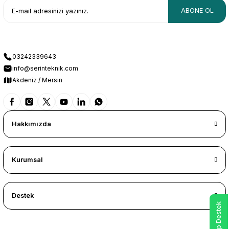
ABONE OL
03242339643
info@serinteknik.com
Akdeniz / Mersin
Hakkımızda
Kurumsal
Destek