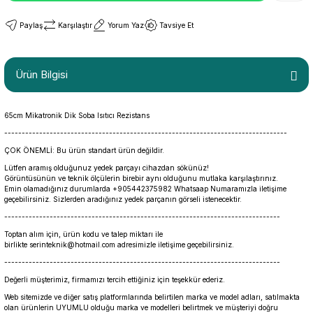
Paylaş
Karşılaştır
Yorum Yaz
Tavsiye Et
Ürün Bilgisi
65cm Mikatronik Dik Soba Isıtıcı Rezistans
---------------------------------------------------------------------------------
ÇOK ÖNEMLİ: Bu ürün standart ürün değildir.
Lütfen aramış olduğunuz yedek parçayı cihazdan sökünüz!
Görüntüsünün ve teknik ölçülerin birebir aynı olduğunu mutlaka karşılaştırınız.
Emin olamadığınız durumlarda +905442375982 Whatsaap Numaramızla iletişime
geçebilirsiniz. Sizlerden aradığınız yedek parçanın görseli istenecektir.
-------------------------------------------------------------------------------
Toptan alım için, ürün kodu ve talep miktarı ile
birlikte serinteknik@hotmail.com adresimizle iletişime geçebilirsiniz.
-------------------------------------------------------------------------------
Değerli müşterimiz, firmamızı tercih ettiğiniz için teşekkür ederiz.
Web sitemizde ve diğer satış platformlarında belirtilen marka ve model adları, satılmakta
olan ürünlerin UYUMLU olduğu marka ve modelleri belirtmek ve müşteriyi doğru