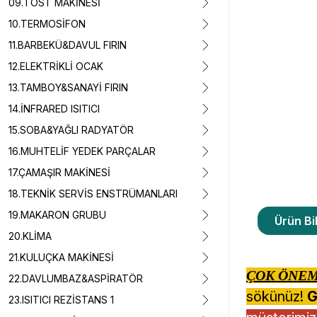
09.TOST MAKİNESİ
10.TERMOSİFON
11.BARBEKÜ&DAVUL FIRIN
12.ELEKTRİKLİ OCAK
13.TAMBOY&SANAYİ FIRIN
14.İNFRARED ISITICI
15.SOBA&YAĞLI RADYATÖR
16.MUHTELİF YEDEK PARÇALAR
17.ÇAMAŞIR MAKİNESİ
18.TEKNİK SERVİS ENSTRÜMANLARI
19.MAKARON GRUBU
Ürün Bil
20.KLİMA
21.KULUÇKA MAKİNESİ
ÇOK ÖNEM
22.DAVLUMBAZ&ASPİRATÖR
sökünüz!
G
23.ISITICI REZİSTANS 1