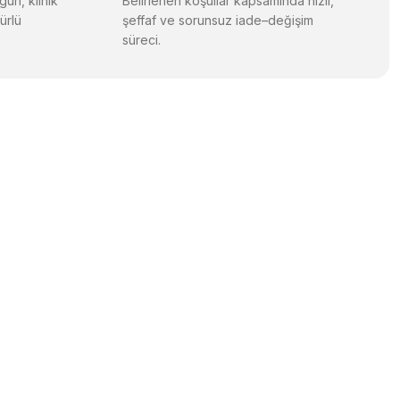
gun, klinik
Belirlenen koşullar kapsamında hızlı,
ürlü
şeffaf ve sorunsuz iade–değişim
süreci.