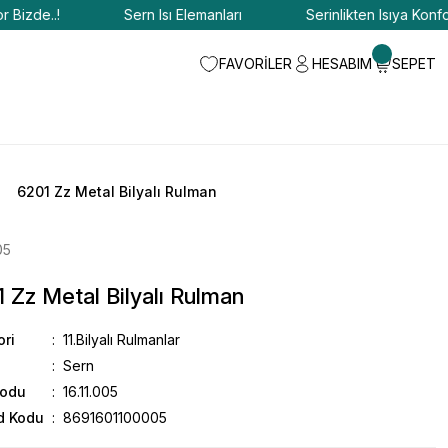
zde..!
Sern Isı Elemanları
Serinlikten Isıya Konfor Bi
FAVORİLER
HESABIM
SEPET
6201 Zz Metal Bilyalı Rulman
05
 Zz Metal Bilyalı Rulman
ori
11.Bilyalı Rulmanlar
Sern
Kodu
16.11.005
d Kodu
8691601100005