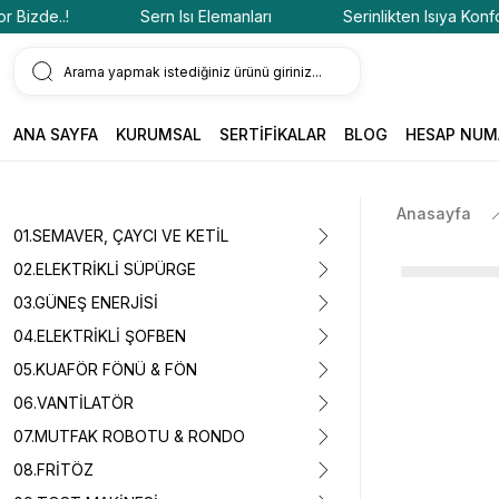
zde..!
Sern Isı Elemanları
Serinlikten Isıya Konfor Bi
ANA SAYFA
KURUMSAL
SERTİFİKALAR
BLOG
HESAP NUM
Anasayfa
01.SEMAVER, ÇAYCI VE KETİL
02.ELEKTRİKLİ SÜPÜRGE
03.GÜNEŞ ENERJİSİ
04.ELEKTRİKLİ ŞOFBEN
05.KUAFÖR FÖNÜ & FÖN
06.VANTİLATÖR
07.MUTFAK ROBOTU & RONDO
08.FRİTÖZ