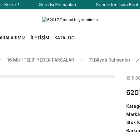
zde..!
Sern Isı Elemanları
Serinlikten Isıya Konfor Bi
ARALARIMIZ
İLETİŞİM
KATALOG
16.MUHTELİF YEDEK PARÇALAR
11.Bilyalı Rulmanlar
16.11.0
6201
Kateg
Marka
Stok 
Barko