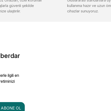
z cihazları, özel korumalı
Uluslararası standartlara uy
jlarla güvenli şekilde
kullanıma hazır ve uzun öm
ize ulaştırılır.
cihazlar sunuyoruz.
Gönder
aberdar
le ilgili en
retiminizi
ABONE OL