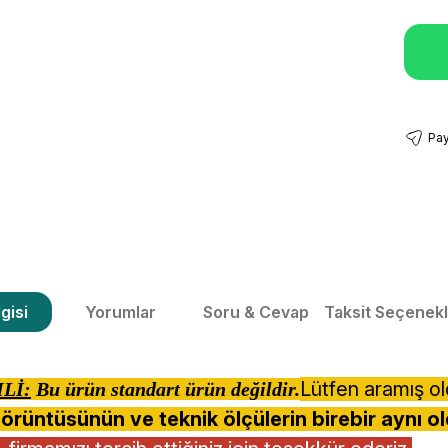
Pay
gisi
Yorumlar
Soru & Cevap
Taksit Seçenekl
Lütfen aramış o
Lİ:
Bu ürün standart ürün değildir.
örüntüsünün ve teknik ölçülerin birebir aynı ol