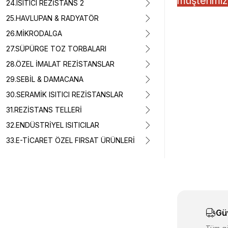
müşterimiz,
24.ISITICI REZİSTANS 2
25.HAVLUPAN & RADYATÖR
26.MİKRODALGA
27.SÜPÜRGE TOZ TORBALARI
28.ÖZEL İMALAT REZİSTANSLAR
29.SEBİL & DAMACANA
30.SERAMİK ISITICI REZİSTANSLAR
31.REZİSTANS TELLERİ
32.ENDÜSTRİYEL ISITICILAR
Bu ürünün fiyat 
33.E-TİCARET ÖZEL FIRSAT ÜRÜNLERİ
Görüş ve önerile
Ürün resmi k
Ürün açıklam
Ürün bilgiler
Gü
Ürün fiyatı d
Bu ürüne benz