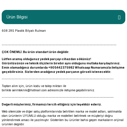
Ürün Bilgisi
608 2RS Plastik Bilyalı Rulman
---------------------------------------------------------------------------------
ÇOK ÖNEMLİ: Bu ürün standart ürün değildir.
Lütfen aramış olduğunuz yedek parçayı cihazdan sökünüz!
Görüntüsünün ve teknik ölçülerin birebir aynı olduğunu mutlaka karşılaştırınız.
Emin olamadığınız durumlarda +905442375982 Whatsaap Numaramızla iletişime
geçebilirsiniz. Sizlerden aradığınız yedek parçanın görseli istenecektir.
-------------------------------------------------------------------------------
Toptan alım için, ürün kodu ve talep miktarı ile
birlikte
serinteknik@hotmail.com
adresimizle iletişime geçebilirsiniz.
-------------------------------------------------------------------------------
Değerli müşterimiz, firmamızı tercih ettiğiniz için teşekkür ederiz.
Web sitemizde ve diğer satış platformlarında belirtilen marka ve model adları, satılmakta
olan ürünlerin UYUMLU olduğu marka ve modelleri belirtmek ve müşteriyi doğru
yönlendirmek amacı ile yazılmıştır. Gösterilen bu ürünler bahsi geçen markaların orijinal
ürünleri değildir.