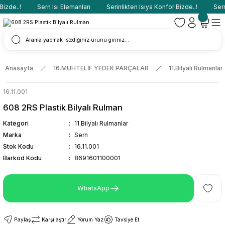
izde..!
Sern Isı Elemanları
Serinlikten Isıya Konfor Bizde..!
Sern 
Anasayfa
16.MUHTELİF YEDEK PARÇALAR
11.Bilyalı Rulmanlar
16.11.001
608 2RS Plastik Bilyalı Rulman
Kategori
11.Bilyalı Rulmanlar
Marka
Sern
Stok Kodu
16.11.001
Barkod Kodu
8691601100001
WhatsApp
Paylaş
Karşılaştır
Yorum Yaz
Tavsiye Et