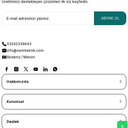
Üretiminizi destekleyen çözümleri ilk siz keşfedin.
ABONE OL
03242339643
info@serinteknik.com
Akdeniz / Mersin
Hakkımızda
Kurumsal
Destek