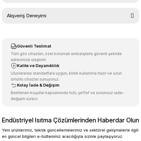
Bu ürünün fiyat bilgisi, resim, ürün açıklamalarında ve diğer
Alışveriş Deneyimi
konularda yetersiz gördüğünüz noktaları öneri formunu kullanarak
tarafımıza iletebilirsiniz.
Görüş ve önerileriniz için teşekkür ederiz.
Sitemize ilk yorumu siz yapın!
Ürün resmi kalitesiz, bozuk veya görüntülenemiyor.
Güvenli Teslimat
Ürün açıklamasında eksik bilgiler bulunuyor.
Tüm göz cihazları, özel korumalı ambalajlarla güvenli şekilde
adresinize ulaştırılır.
Deneyimini Paylaş
Ürün bilgilerinde hatalar bulunuyor.
Kalite ve Dayanıklılık
Ürün fiyatı diğer sitelerden daha pahalı.
Uluslararası standartlara uygun, klinik kullanıma hazır ve uzun
ömürlü cihazlar sunuyoruz.
Bu ürüne benzer farklı alternatifler olmalı.
Kolay İade & Değişim
Belirlenen koşullar kapsamında hızlı, şeffaf ve sorunsuz iade–
değişim süreci.
Endüstriyel Isıtma Çözümlerinden Haberdar Olun
Gönder
Yeni ürünlerimiz, teknik güncellemelerimiz ve sektörel gelişmelerle ilgili
en güncel bilgileri e-bültenimiz aracılığıyla sizinle paylaşıyoruz.