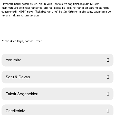
Firmamız bahsi geçen bu ürünlerin yetkili satıcısı ve dağıtıcısı değildir. Müşteri
memnuniyeti politikası haricinde, orijinal marka ile ilişik herhangi bir garanti taahhüt
etmemektedir.
4054 sayılı
"Rekabet Kanunu" ile tüm ürünlerimizin satış, pazarlama ve
reklam hakları korunmaktadır.
"Serinlikten Isıya, Konfor Bizde!"
Yorumlar
Soru & Cevap
Bu ürüne ilk yorumu siz yapın!
Taksit Seçenekleri
Yorum Yaz
Ürün hakkında henüz soru sorulmamış.
Önerileriniz
Soru Sor