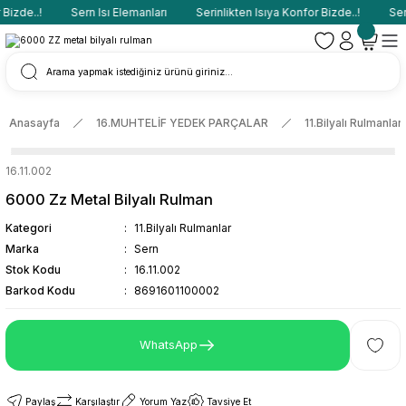
Bizde..!
Sern Isı Elemanları
Serinlikten Isıya Konfor Bizde..!
Sern
Anasayfa
16.MUHTELİF YEDEK PARÇALAR
11.Bilyalı Rulmanlar
16.11.002
6000 Zz Metal Bilyalı Rulman
Kategori
11.Bilyalı Rulmanlar
Marka
Sern
Stok Kodu
16.11.002
Barkod Kodu
8691601100002
WhatsApp
Paylaş
Karşılaştır
Yorum Yaz
Tavsiye Et