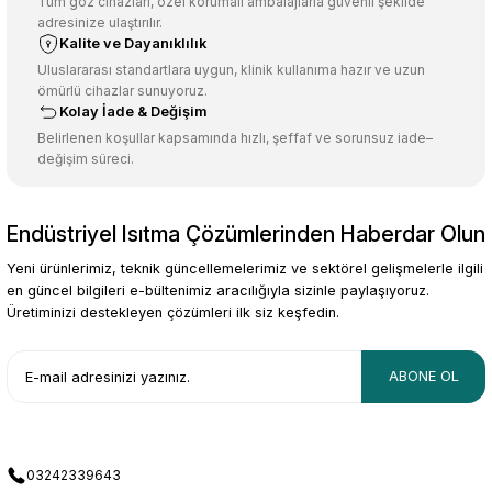
Ürün açıklamasında eksik bilgiler bulunuyor.
Tüm göz cihazları, özel korumalı ambalajlarla güvenli şekilde
adresinize ulaştırılır.
Deneyimini Paylaş
Ürün bilgilerinde hatalar bulunuyor.
Kalite ve Dayanıklılık
Ürün fiyatı diğer sitelerden daha pahalı.
Uluslararası standartlara uygun, klinik kullanıma hazır ve uzun
ömürlü cihazlar sunuyoruz.
Bu ürüne benzer farklı alternatifler olmalı.
Kolay İade & Değişim
Belirlenen koşullar kapsamında hızlı, şeffaf ve sorunsuz iade–
değişim süreci.
Endüstriyel Isıtma Çözümlerinden Haberdar Olun
Gönder
Yeni ürünlerimiz, teknik güncellemelerimiz ve sektörel gelişmelerle ilgili
en güncel bilgileri e-bültenimiz aracılığıyla sizinle paylaşıyoruz.
Üretiminizi destekleyen çözümleri ilk siz keşfedin.
ABONE OL
03242339643