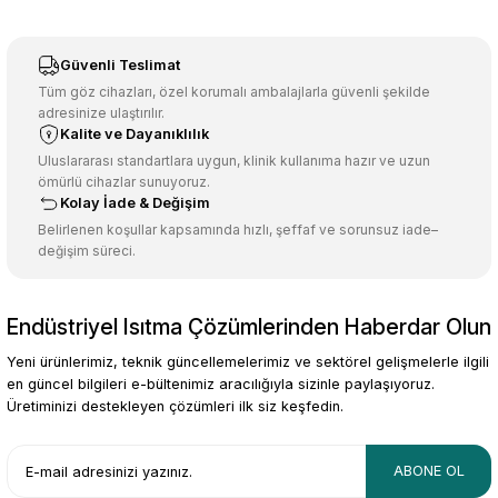
Görüş ve önerileriniz için teşekkür ederiz.
Sitemize ilk yorumu siz yapın!
Ürün resmi kalitesiz, bozuk veya görüntülenemiyor.
Güvenli Teslimat
Ürün açıklamasında eksik bilgiler bulunuyor.
Tüm göz cihazları, özel korumalı ambalajlarla güvenli şekilde
adresinize ulaştırılır.
Deneyimini Paylaş
Ürün bilgilerinde hatalar bulunuyor.
Kalite ve Dayanıklılık
Ürün fiyatı diğer sitelerden daha pahalı.
Uluslararası standartlara uygun, klinik kullanıma hazır ve uzun
ömürlü cihazlar sunuyoruz.
Bu ürüne benzer farklı alternatifler olmalı.
Kolay İade & Değişim
Belirlenen koşullar kapsamında hızlı, şeffaf ve sorunsuz iade–
değişim süreci.
Endüstriyel Isıtma Çözümlerinden Haberdar Olun
Gönder
Yeni ürünlerimiz, teknik güncellemelerimiz ve sektörel gelişmelerle ilgili
en güncel bilgileri e-bültenimiz aracılığıyla sizinle paylaşıyoruz.
Üretiminizi destekleyen çözümleri ilk siz keşfedin.
ABONE OL