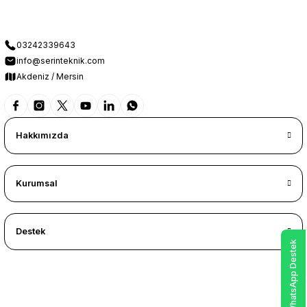
03242339643
info@serinteknik.com
Akdeniz / Mersin
Hakkımızda
Kurumsal
Destek
WhatsApp Destek