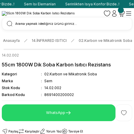
Bizde..!
Sern Isı Elemanları
Serinlikten Isıya Konfor Bizde..!
Sern
Anasayfa
14.İNFRARED ISITICI
02.Karbon ve Mikatronik Soba
14.02.002
55cm 1800W Dik Soba Karbon Isıtıcı Rezistans
Kategori
02.Karbon ve Mikatronik Soba
Marka
Sern
Stok Kodu
14.02.002
Barkod Kodu
8691400200002
WhatsApp
Paylaş
Karşılaştır
Yorum Yaz
Tavsiye Et