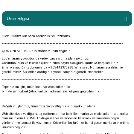
Ürün Bilgisi
55cm 1800W Dik Soba Karbon Isıtıcı Rezistans
---------------------------------------------------------------------------------
ÇOK ÖNEMLİ: Bu ürün standart ürün değildir.
Lütfen aramış olduğunuz yedek parçayı cihazdan sökünüz!
Görüntüsünün ve teknik ölçülerin birebir aynı olduğunu mutlaka karşılaştırınız.
Emin olamadığınız durumlarda +905442375982 Whatsaap Numaramızla iletişime
geçebilirsiniz. Sizlerden aradığınız yedek parçanın görseli istenecektir.
-------------------------------------------------------------------------------
Toptan alım için, ürün kodu ve talep miktarı ile
birlikte serinteknik@hotmail.com adresimizle iletişime geçebilirsiniz.
-------------------------------------------------------------------------------
Değerli müşterimiz, firmamızı tercih ettiğiniz için teşekkür ederiz.
Web sitemizde ve diğer satış platformlarında belirtilen marka ve model adları, satılmakta
olan ürünlerin UYUMLU olduğu marka ve modelleri belirtmek ve müşteriyi doğru
yönlendirmek amacı ile yazılmıştır. Gösterilen bu ürünler bahsi geçen markaların orijinal
ürünleri değildir.