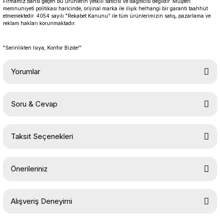
Firmamız bahsi geçen bu ürünlerin yetkili satıcısı ve dağıtıcısı değildir. Müşteri
memnuniyeti politikası haricinde, orijinal marka ile ilişik herhangi bir garanti taahhüt
etmemektedir. 4054 sayılı "Rekabet Kanunu" ile tüm ürünlerimizin satış, pazarlama ve
reklam hakları korunmaktadır.
"Serinlikten Isıya, Konfor Bizde!"
Yorumlar
Soru & Cevap
Bu ürüne ilk yorumu siz yapın!
Taksit Seçenekleri
Yorum Yaz
Ürün hakkında henüz soru sorulmamış.
Önerileriniz
Soru Sor
Bu ürünün fiyat bilgisi, resim, ürün açıklamalarında ve diğer
Alışveriş Deneyimi
konularda yetersiz gördüğünüz noktaları öneri formunu kullanarak
tarafımıza iletebilirsiniz.