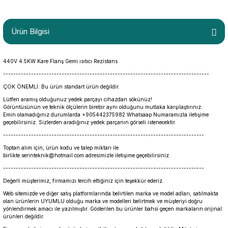
Ürün Bilgisi
440V 4.5KW Kare Flanş Gemi ısıtıcı Rezistans
---------------------------------------------------------------------------------
ÇOK ÖNEMLİ: Bu ürün standart ürün değildir.
Lütfen aramış olduğunuz yedek parçayı cihazdan sökünüz!
Görüntüsünün ve teknik ölçülerin birebir aynı olduğunu mutlaka karşılaştırınız.
Emin olamadığınız durumlarda +905442375982 Whatsaap Numaramızla iletişime
geçebilirsiniz. Sizlerden aradığınız yedek parçanın görseli istenecektir.
-------------------------------------------------------------------------------
Toptan alım için, ürün kodu ve talep miktarı ile
birlikte serinteknik@hotmail.com adresimizle iletişime geçebilirsiniz.
-------------------------------------------------------------------------------
Değerli müşterimiz, firmamızı tercih ettiğiniz için teşekkür ederiz.
Web sitemizde ve diğer satış platformlarında belirtilen marka ve model adları, satılmakta
olan ürünlerin UYUMLU olduğu marka ve modelleri belirtmek ve müşteriyi doğru
yönlendirmek amacı ile yazılmıştır. Gösterilen bu ürünler bahsi geçen markaların orijinal
ürünleri değildir.