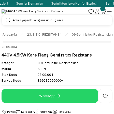
de..!
Sern Isı Elemanları
Serinlikten Isıya Konfor Bizde..!
Sern Is
Anasayfa
23.ISITICI REZİSTANS 1
09.Gemi Isıtıcı Rezistansları
23.09.004
440V 4.5KW Kare Flanş Gemi ısıtıcı Rezistans
Kategori
09.Gemi Isıtıcı Rezistansları
Marka
SERN
Stok Kodu
23.09.004
Barkod Kodu
8692300900004
WhatsApp
Paylaş
Karşılaştır
Yorum Yaz
Tavsiye Et