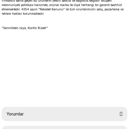
Firmamız bahsi geçen bu ürünlerin yetkili satıcısı ve dağıtıcısı değildir. Müşteri
memnuniyeti politikası haricinde, orijinal marka ile ilişik herhangi bir garanti taahhüt
etmemektedir. 4054 sayılı "Rekabet Kanunu" ile tüm ürünlerimizin satış, pazarlama ve
reklam hakları korunmaktadır.
"Serinlikten Isıya, Konfor Bizde!"
Yorumlar