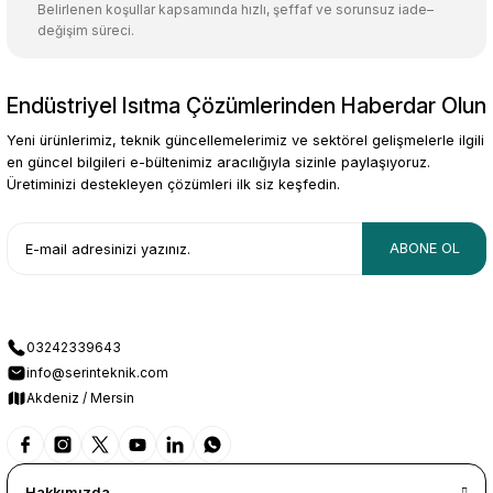
Belirlenen koşullar kapsamında hızlı, şeffaf ve sorunsuz iade–
değişim süreci.
Endüstriyel Isıtma Çözümlerinden Haberdar Olun
Gönder
Yeni ürünlerimiz, teknik güncellemelerimiz ve sektörel gelişmelerle ilgili
en güncel bilgileri e-bültenimiz aracılığıyla sizinle paylaşıyoruz.
Üretiminizi destekleyen çözümleri ilk siz keşfedin.
ABONE OL
03242339643
info@serinteknik.com
Akdeniz / Mersin
Hakkımızda