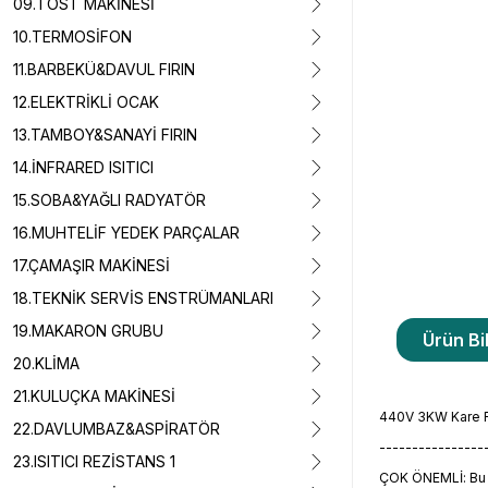
09.TOST MAKİNESİ
10.TERMOSİFON
11.BARBEKÜ&DAVUL FIRIN
12.ELEKTRİKLİ OCAK
13.TAMBOY&SANAYİ FIRIN
14.İNFRARED ISITICI
15.SOBA&YAĞLI RADYATÖR
16.MUHTELİF YEDEK PARÇALAR
17.ÇAMAŞIR MAKİNESİ
18.TEKNİK SERVİS ENSTRÜMANLARI
19.MAKARON GRUBU
Ürün Bil
20.KLİMA
21.KULUÇKA MAKİNESİ
440V 3KW Kare Fl
22.DAVLUMBAZ&ASPİRATÖR
----------------
23.ISITICI REZİSTANS 1
ÇOK ÖNEMLİ: Bu ü