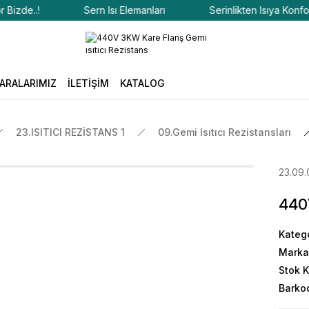
zde..!
Sern Isı Elemanları
Serinlikten Isıya Konfor Bi
ARALARIMIZ
İLETİŞİM
KATALOG
23.ISITICI REZİSTANS 1
09.Gemi Isıtıcı Rezistansları
23.09.
440V
Kateg
Marka
Stok 
Barko