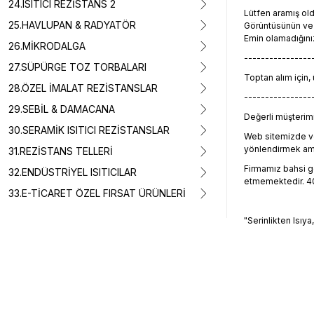
24.ISITICI REZİSTANS 2
Lütfen aramış o
25.HAVLUPAN & RADYATÖR
Görüntüsünün ve t
Emin olamadığını
26.MİKRODALGA
----------------
27.SÜPÜRGE TOZ TORBALARI
Toptan alım için,
28.ÖZEL İMALAT REZİSTANSLAR
----------------
29.SEBİL & DAMACANA
Değerli müşterimiz
30.SERAMİK ISITICI REZİSTANSLAR
Web sitemizde ve
yönlendirmek amacı
31.REZİSTANS TELLERİ
Firmamız bahsi geç
32.ENDÜSTRİYEL ISITICILAR
etmemektedir. 405
33.E-TİCARET ÖZEL FIRSAT ÜRÜNLERİ
"Serinlikten Isıya