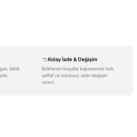
üz noktaları öneri formunu kullanarak tarafımıza iletebilirsiniz.
orulmamış.
 yapın!
yapın!
aş
k
Kolay İade & Değişim
gun, klinik
Belirlenen koşullar kapsamında hızlı,
ürlü
şeffaf ve sorunsuz iade–değişim
süreci.