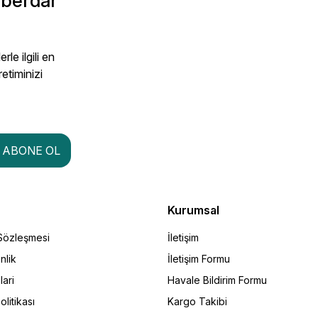
aberdar
le ilgili en
retiminizi
ABONE OL
Kurumsal
 Sözleşmesi
İletişim
nlik
İletişim Formu
lari
Havale Bildirim Formu
olitikası
Kargo Takibi