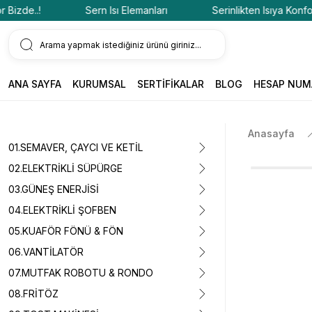
zde..!
Sern Isı Elemanları
Serinlikten Isıya Konfor Bi
ANA SAYFA
KURUMSAL
SERTİFİKALAR
BLOG
HESAP NUM
Anasayfa
01.SEMAVER, ÇAYCI VE KETİL
02.ELEKTRİKLİ SÜPÜRGE
03.GÜNEŞ ENERJİSİ
04.ELEKTRİKLİ ŞOFBEN
05.KUAFÖR FÖNÜ & FÖN
06.VANTİLATÖR
07.MUTFAK ROBOTU & RONDO
08.FRİTÖZ