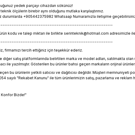
lduğunuz yedek parçayı cihazdan sökünüz!
eknik ölçülerin birebir aynı olduğunu mutlaka karşılaştırınız.
z durumlarda +905442375982 Whatsaap Numaramızla iletişime geçebilirsiniz. 
---------------------------------------------------------------
 ürün kodu ve talep miktarı ile birlikte serinteknik@hotmail.com adresimizle il
---------------------------------------------------------------
, firmamızı tercih ettiğiniz için teşekkür ederiz.
 diğer satış platformlarında belirtilen marka ve model adları, satılmakta ol
 ile yazılmıştır. Gösterilen bu ürünler bahsi geçen markaların orijinal ürünleri
en bu ürünlerin yetkili satıcısı ve dağıtıcısı değildir. Müşteri memnuniyeti polit
4 sayılı "Rekabet Kanunu" ile tüm ürünlerimizin satış, pazarlama ve reklam h
, Konfor Bizde!"