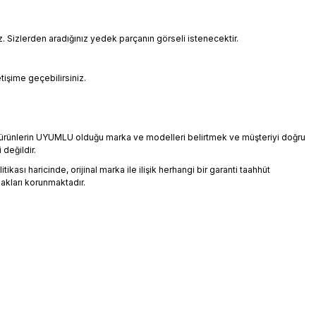
Sizlerden aradığınız yedek parçanın görseli istenecektir.
etişime geçebilirsiniz.
an ürünlerin UYUMLU olduğu marka ve modelleri belirtmek ve müşteriyi doğru
 değildir.
ikası haricinde, orijinal marka ile ilişik herhangi bir garanti taahhüt
akları korunmaktadır.