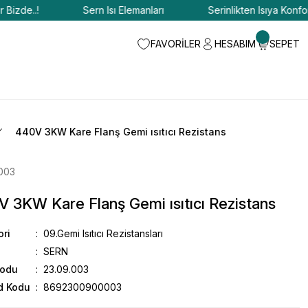
zde..!
Sern Isı Elemanları
Serinlikten Isıya Konfor Bi
FAVORİLER
HESABIM
SEPET
440V 3KW Kare Flanş Gemi ısıtıcı Rezistans
003
 3KW Kare Flanş Gemi ısıtıcı Rezistans
ori
09.Gemi Isıtıcı Rezistansları
SERN
Kodu
23.09.003
d Kodu
8692300900003