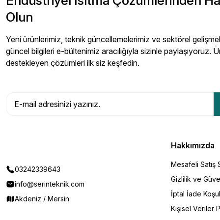
Endüstriyel Isıtma Çözümlerinden H
Olun
Yeni ürünlerimiz, teknik güncellemelerimiz ve sektörel gelişmeler
güncel bilgileri e-bültenimiz aracılığıyla sizinle paylaşıyoruz. Ü
destekleyen çözümleri ilk siz keşfedin.
Hakkımızda
Mesafeli Satış
03242339643
Gizlilik ve Güve
info@serinteknik.com
İptal İade Koşul
Akdeniz / Mersin
Kişisel Veriler P