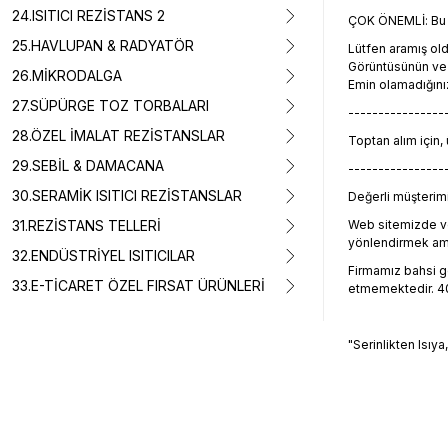
24.ISITICI REZİSTANS 2
ÇOK ÖNEMLİ: Bu ü
25.HAVLUPAN & RADYATÖR
Lütfen aramış o
Görüntüsünün ve t
26.MİKRODALGA
Emin olamadığını
27.SÜPÜRGE TOZ TORBALARI
----------------
28.ÖZEL İMALAT REZİSTANSLAR
Toptan alım için,
29.SEBİL & DAMACANA
----------------
30.SERAMİK ISITICI REZİSTANSLAR
Değerli müşterimiz
31.REZİSTANS TELLERİ
Web sitemizde ve
yönlendirmek amacı
32.ENDÜSTRİYEL ISITICILAR
Firmamız bahsi geç
33.E-TİCARET ÖZEL FIRSAT ÜRÜNLERİ
etmemektedir. 405
"Serinlikten Isıya
Bu ürünün fiyat 