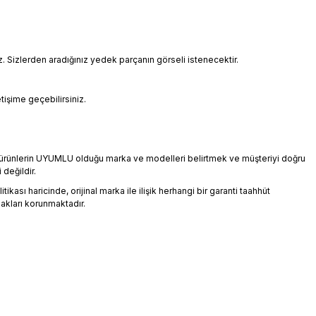
Sizlerden aradığınız yedek parçanın görseli istenecektir.
etişime geçebilirsiniz.
an ürünlerin UYUMLU olduğu marka ve modelleri belirtmek ve müşteriyi doğru
 değildir.
ikası haricinde, orijinal marka ile ilişik herhangi bir garanti taahhüt
akları korunmaktadır.
üz noktaları öneri formunu kullanarak tarafımıza iletebilirsiniz.