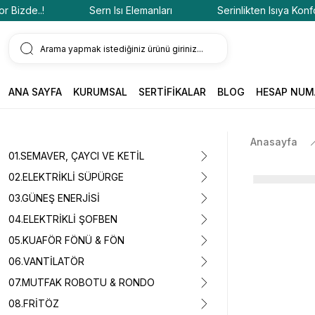
zde..!
Sern Isı Elemanları
Serinlikten Isıya Konfor Bi
ANA SAYFA
KURUMSAL
SERTİFİKALAR
BLOG
HESAP NUM
Anasayfa
01.SEMAVER, ÇAYCI VE KETİL
02.ELEKTRİKLİ SÜPÜRGE
03.GÜNEŞ ENERJİSİ
04.ELEKTRİKLİ ŞOFBEN
05.KUAFÖR FÖNÜ & FÖN
06.VANTİLATÖR
07.MUTFAK ROBOTU & RONDO
08.FRİTÖZ