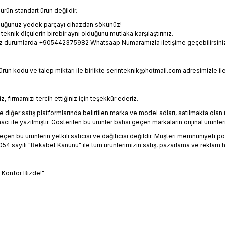
rün standart ürün değildir.
lduğunuz yedek parçayı cihazdan sökünüz!
eknik ölçülerin birebir aynı olduğunu mutlaka karşılaştırınız.
z durumlarda +905442375982 Whatsaap Numaramızla iletişime geçebilirsiniz. 
---------------------------------------------------------------
 ürün kodu ve talep miktarı ile birlikte serinteknik@hotmail.com adresimizle il
---------------------------------------------------------------
, firmamızı tercih ettiğiniz için teşekkür ederiz.
 diğer satış platformlarında belirtilen marka ve model adları, satılmakta ol
 ile yazılmıştır. Gösterilen bu ürünler bahsi geçen markaların orijinal ürünleri
en bu ürünlerin yetkili satıcısı ve dağıtıcısı değildir. Müşteri memnuniyeti polit
4 sayılı "Rekabet Kanunu" ile tüm ürünlerimizin satış, pazarlama ve reklam h
, Konfor Bizde!"
bilgisi, resim, ürün açıklamalarında ve diğer konularda yetersiz gördüğün