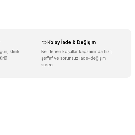
orulmamış.
 yapın!
yapın!
aş
k
Kolay İade & Değişim
gun, klinik
Belirlenen koşullar kapsamında hızlı,
ürlü
şeffaf ve sorunsuz iade–değişim
süreci.