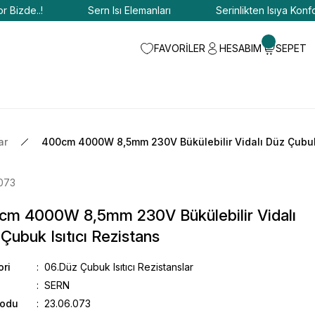
zde..!
Sern Isı Elemanları
Serinlikten Isıya Konfor Biz
FAVORİLER
HESABIM
SEPET
ar
400cm 4000W 8,5mm 230V Bükülebilir Vidalı Düz Çubuk 
073
cm 4000W 8,5mm 230V Bükülebilir Vidalı
Çubuk Isıtıcı Rezistans
ori
06.Düz Çubuk Isıtıcı Rezistanslar
SERN
Kodu
23.06.073