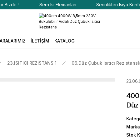
zde..!
Sern Isı Elemanları
Serinlikten Isıya Konfor Bi
ARALARIMIZ
İLETİŞİM
KATALOG
23.ISITICI REZİSTANS 1
06.Düz Çubuk Isıtıcı Rezistansl
23.06.
400
Düz 
Kateg
Marka
Stok 