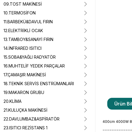
09.TOST MAKİNESİ
10.TERMOSİFON
11.BARBEKÜ&DAVUL FIRIN
12.ELEKTRİKLİ OCAK
13.TAMBOY&SANAYİ FIRIN
14.İNFRARED ISITICI
15.SOBA&YAĞLI RADYATÖR
16.MUHTELİF YEDEK PARÇALAR
17.ÇAMAŞIR MAKİNESİ
18.TEKNİK SERVİS ENSTRÜMANLARI
19.MAKARON GRUBU
20.KLİMA
Ürün Bil
21.KULUÇKA MAKİNESİ
22.DAVLUMBAZ&ASPİRATÖR
400cm 4000W 8,5m
23.ISITICI REZİSTANS 1
----------------