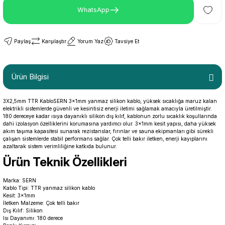
WhatsApp
Paylaş
Karşılaştır
Yorum Yaz
Tavsiye Et
Ürün Bilgisi
3X2,5mm TTR KabloSERN 3x1mm yanmaz silikon kablo, yüksek sıcaklığa maruz kalan
elektrikli sistemlerde güvenli ve kesintisiz enerji iletimi sağlamak amacıyla üretilmiştir.
180 dereceye kadar ısıya dayanıklı silikon dış kılıf, kablonun zorlu sıcaklık koşullarında
dahi izolasyon özelliklerini korumasına yardımcı olur. 3x1mm kesit yapısı, daha yüksek
akım taşıma kapasitesi sunarak rezistanslar, fırınlar ve sauna ekipmanları gibi sürekli
çalışan sistemlerde stabil performans sağlar. Çok telli bakır iletken, enerji kayıplarını
azaltarak sistem verimliliğine katkıda bulunur.
Ürün Teknik Özellikleri
Marka: SERN
Kablo Tipi: TTR yanmaz silikon kablo
Kesit: 3x1mm
İletken Malzeme: Çok telli bakır
Dış Kılıf: Silikon
Isı Dayanımı: 180 derece