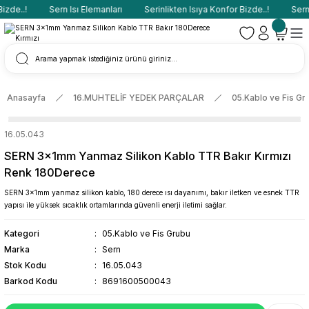
de..!
Sern Isı Elemanları
Serinlikten Isıya Konfor Bizde..!
Sern I
Anasayfa
16.MUHTELİF YEDEK PARÇALAR
05.Kablo ve Fis Gr
16.05.043
SERN 3x1mm Yanmaz Silikon Kablo TTR Bakır Kırmızı
Renk 180Derece
SERN 3x1mm yanmaz silikon kablo, 180 derece ısı dayanımı, bakır iletken ve esnek TTR
yapısı ile yüksek sıcaklık ortamlarında güvenli enerji iletimi sağlar.
Kategori
05.Kablo ve Fis Grubu
Marka
Sern
Stok Kodu
16.05.043
Barkod Kodu
8691600500043