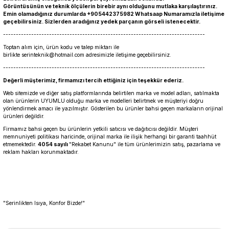
Görüntüsünün ve teknik ölçülerin birebir aynı olduğunu mutlaka karşılaştırınız.
Emin olamadığınız durumlarda +905442375982 Whatsaap Numaramızla iletişime
geçebilirsiniz. Sizlerden aradığınız yedek parçanın görseli istenecektir.
-------------------------------------------------------------------------------
Toptan alım için, ürün kodu ve talep miktarı ile
birlikte
serinteknik@hotmail.com
adresimizle iletişime geçebilirsiniz.
-------------------------------------------------------------------------------
Değerli müşterimiz, firmamızı tercih ettiğiniz için teşekkür ederiz.
Web sitemizde ve diğer satış platformlarında belirtilen marka ve model adları, satılmakta
olan ürünlerin UYUMLU olduğu marka ve modelleri belirtmek ve müşteriyi doğru
yönlendirmek amacı ile yazılmıştır. Gösterilen bu ürünler bahsi geçen markaların orijinal
ürünleri değildir.
Firmamız bahsi geçen bu ürünlerin yetkili satıcısı ve dağıtıcısı değildir. Müşteri
memnuniyeti politikası haricinde, orijinal marka ile ilişik herhangi bir garanti taahhüt
etmemektedir.
4054 sayılı
"Rekabet Kanunu" ile tüm ürünlerimizin satış, pazarlama ve
reklam hakları korunmaktadır.
"Serinlikten Isıya, Konfor Bizde!"