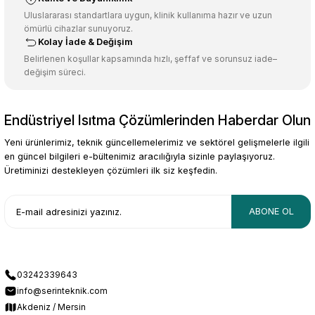
Ürün fiyatı diğer sitelerden daha pahalı.
Uluslararası standartlara uygun, klinik kullanıma hazır ve uzun
ömürlü cihazlar sunuyoruz.
Bu ürüne benzer farklı alternatifler olmalı.
Kolay İade & Değişim
Belirlenen koşullar kapsamında hızlı, şeffaf ve sorunsuz iade–
değişim süreci.
Endüstriyel Isıtma Çözümlerinden Haberdar Olun
Gönder
Yeni ürünlerimiz, teknik güncellemelerimiz ve sektörel gelişmelerle ilgili
en güncel bilgileri e-bültenimiz aracılığıyla sizinle paylaşıyoruz.
Üretiminizi destekleyen çözümleri ilk siz keşfedin.
ABONE OL
03242339643
info@serinteknik.com
Akdeniz / Mersin