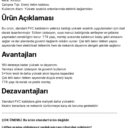
Renk: Kırmızı
Çalışma Tipi: Enerji iletim kablosu
Kullanım Alanı: Yüksek sıcaklık ortamlarında elektrik bağlantıları
Ürün Açıklaması
Bu ürün, standart PVC kabloların yetersiz kaldığı yüksek sıcaklık uygulamaları için özel
olarak tasarlanmıştır. Silikon izolasyon, ısıya maruz kaldığında sertleşme ve çatlama
yapmadan esnekliğini korur. TTR yapı, montaj sırasında kablonun kolay şekil almasını
sağlar ve dar alanlarda güvenli bağlantı imkânı sunar. Çok telli bakır iletken yapısı
sayesinde hem elektriksel iletkenlik hem de mekanik dayanım dengeli şekilde sağlanır.
Avantajları
180 dereceye kadar yüksek ısı dayanımı
Yanmaz silikon izolasyon ile güvenli kullanım
3x1mm kesit ile daha yüksek akım taşıma kapasitesi
Çok telli bakır iletken sayesinde düşük enerji kaybı
TTR yapı ile esnek ve pratik montaj
Dezavantajları
Standart PVC kablolara göre maliyeti daha yüksektir
Keskin kenarlara ve mekanik sürtünmeye karşı ek koruma gerekebilir
---------------------------------------------------------------------------------
ÇOK ÖNEMLİ: Bu ürün standart ürün değildir.
Lütfen aramış olduğunuz yedek parçayı cihazdan sökünüz!