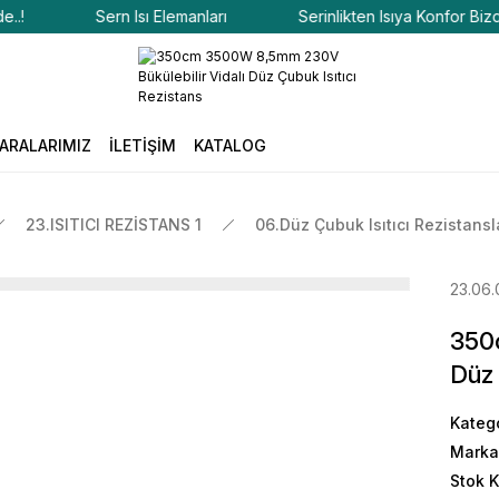
Sern Isı Elemanları
Serinlikten Isıya Konfor Bizde..!
ARALARIMIZ
İLETİŞİM
KATALOG
23.ISITICI REZİSTANS 1
06.Düz Çubuk Isıtıcı Rezistansl
23.06
350
Düz 
Kateg
Marka
Stok 