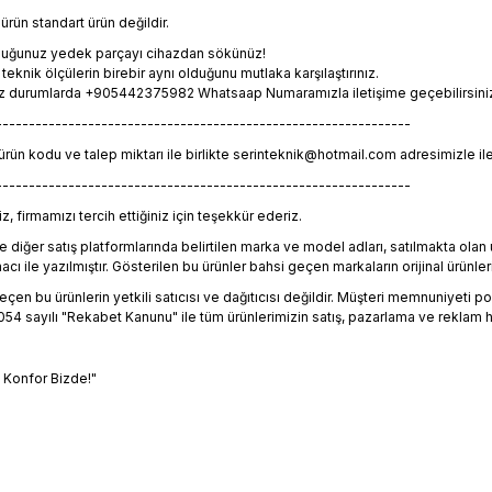
rün standart ürün değildir.
lduğunuz yedek parçayı cihazdan sökünüz!
eknik ölçülerin birebir aynı olduğunu mutlaka karşılaştırınız.
z durumlarda +905442375982 Whatsaap Numaramızla iletişime geçebilirsiniz. 
---------------------------------------------------------------
 ürün kodu ve talep miktarı ile birlikte serinteknik@hotmail.com adresimizle il
---------------------------------------------------------------
, firmamızı tercih ettiğiniz için teşekkür ederiz.
 diğer satış platformlarında belirtilen marka ve model adları, satılmakta ol
 ile yazılmıştır. Gösterilen bu ürünler bahsi geçen markaların orijinal ürünleri
en bu ürünlerin yetkili satıcısı ve dağıtıcısı değildir. Müşteri memnuniyeti polit
4 sayılı "Rekabet Kanunu" ile tüm ürünlerimizin satış, pazarlama ve reklam h
, Konfor Bizde!"
bilgisi, resim, ürün açıklamalarında ve diğer konularda yetersiz gördüğün