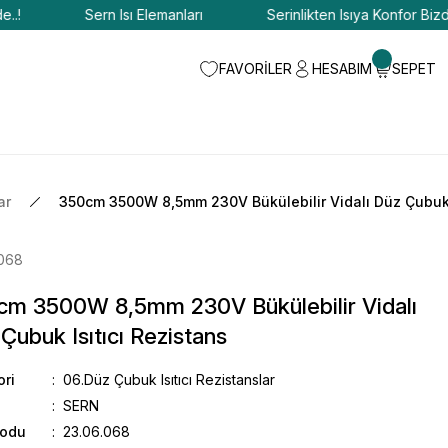
Sern Isı Elemanları
Serinlikten Isıya Konfor Bizde..!
FAVORİLER
HESABIM
SEPET
ar
350cm 3500W 8,5mm 230V Bükülebilir Vidalı Düz Çubuk I
.068
cm 3500W 8,5mm 230V Bükülebilir Vidalı
Çubuk Isıtıcı Rezistans
ori
06.Düz Çubuk Isıtıcı Rezistanslar
SERN
Kodu
23.06.068