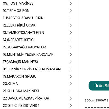
09.TOST MAKİNESİ
10.TERMOSİFON
11.BARBEKÜ&DAVUL FIRIN
12.ELEKTRİKLİ OCAK
13.TAMBOY&SANAYİ FIRIN
14.İNFRARED ISITICI
15.SOBA&YAĞLI RADYATÖR
16.MUHTELİF YEDEK PARÇALAR
17.ÇAMAŞIR MAKİNESİ
18.TEKNİK SERVİS ENSTRÜMANLARI
19.MAKARON GRUBU
20.KLİMA
Ürün Bil
21.KULUÇKA MAKİNESİ
22.DAVLUMBAZ&ASPİRATÖR
350cm 3500W 8,5m
23.ISITICI REZİSTANS 1
----------------