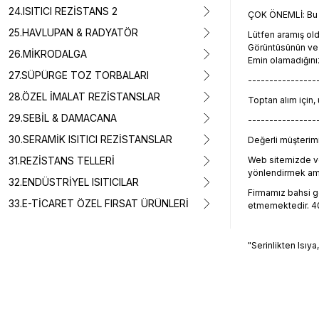
24.ISITICI REZİSTANS 2
ÇOK ÖNEMLİ: Bu ü
25.HAVLUPAN & RADYATÖR
Lütfen aramış o
Görüntüsünün ve t
26.MİKRODALGA
Emin olamadığını
27.SÜPÜRGE TOZ TORBALARI
----------------
28.ÖZEL İMALAT REZİSTANSLAR
Toptan alım için,
29.SEBİL & DAMACANA
----------------
30.SERAMİK ISITICI REZİSTANSLAR
Değerli müşterimiz
31.REZİSTANS TELLERİ
Web sitemizde ve
yönlendirmek amacı
32.ENDÜSTRİYEL ISITICILAR
Firmamız bahsi geç
33.E-TİCARET ÖZEL FIRSAT ÜRÜNLERİ
etmemektedir. 405
"Serinlikten Isıya
Bu ürünün fiyat 