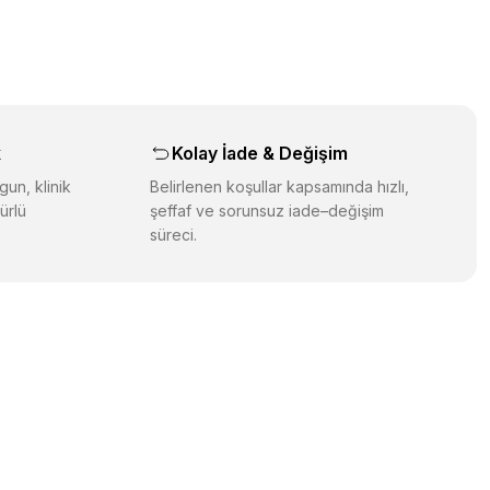
orulmamış.
 yapın!
yapın!
aş
k
Kolay İade & Değişim
gun, klinik
Belirlenen koşullar kapsamında hızlı,
ürlü
şeffaf ve sorunsuz iade–değişim
süreci.