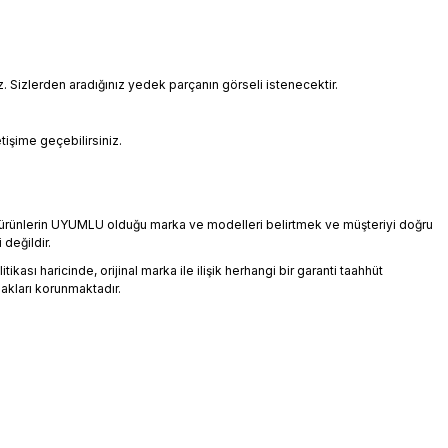
Sizlerden aradığınız yedek parçanın görseli istenecektir.
etişime geçebilirsiniz.
an ürünlerin UYUMLU olduğu marka ve modelleri belirtmek ve müşteriyi doğru
 değildir.
ikası haricinde, orijinal marka ile ilişik herhangi bir garanti taahhüt
akları korunmaktadır.
üz noktaları öneri formunu kullanarak tarafımıza iletebilirsiniz.