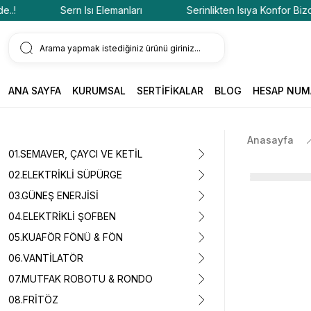
Sern Isı Elemanları
Serinlikten Isıya Konfor Bizde..!
ANA SAYFA
KURUMSAL
SERTİFİKALAR
BLOG
HESAP NUM
Anasayfa
01.SEMAVER, ÇAYCI VE KETİL
02.ELEKTRİKLİ SÜPÜRGE
03.GÜNEŞ ENERJİSİ
04.ELEKTRİKLİ ŞOFBEN
05.KUAFÖR FÖNÜ & FÖN
06.VANTİLATÖR
07.MUTFAK ROBOTU & RONDO
08.FRİTÖZ