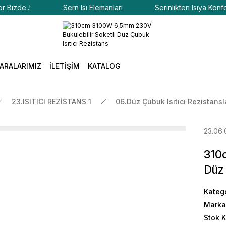
de..!
Sern Isı Elemanları
Serinlikten Isıya Konfor Biz
ARALARIMIZ
İLETİŞİM
KATALOG
23.ISITICI REZİSTANS 1
06.Düz Çubuk Isıtıcı Rezistansl
23.06.
310
Düz 
Kateg
Marka
Stok 