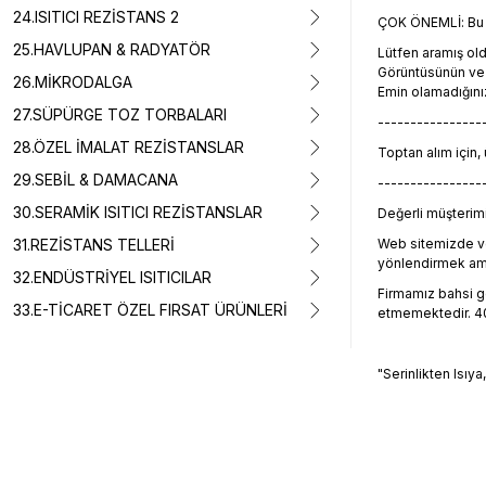
24.ISITICI REZİSTANS 2
ÇOK ÖNEMLİ: Bu ü
25.HAVLUPAN & RADYATÖR
Lütfen aramış o
Görüntüsünün ve t
26.MİKRODALGA
Emin olamadığını
27.SÜPÜRGE TOZ TORBALARI
----------------
28.ÖZEL İMALAT REZİSTANSLAR
Toptan alım için,
29.SEBİL & DAMACANA
----------------
30.SERAMİK ISITICI REZİSTANSLAR
Değerli müşterimiz
31.REZİSTANS TELLERİ
Web sitemizde ve
yönlendirmek amacı
32.ENDÜSTRİYEL ISITICILAR
Firmamız bahsi geç
33.E-TİCARET ÖZEL FIRSAT ÜRÜNLERİ
etmemektedir. 405
"Serinlikten Isıya