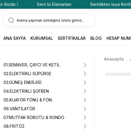
zde..!
Sern Isı Elemanları
Serinlikten Isıya Konfor Biz
ANA SAYFA
KURUMSAL
SERTİFİKALAR
BLOG
HESAP NUM
Anasayfa
01.SEMAVER, ÇAYCI VE KETİL
02.ELEKTRİKLİ SÜPÜRGE
03.GÜNEŞ ENERJİSİ
04.ELEKTRİKLİ ŞOFBEN
05.KUAFÖR FÖNÜ & FÖN
06.VANTİLATÖR
07.MUTFAK ROBOTU & RONDO
08.FRİTÖZ