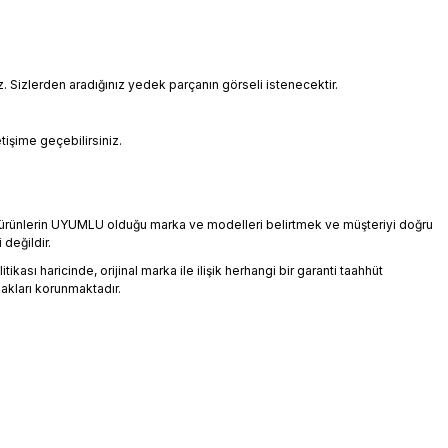
Sizlerden aradığınız yedek parçanın görseli istenecektir.
etişime geçebilirsiniz.
an ürünlerin UYUMLU olduğu marka ve modelleri belirtmek ve müşteriyi doğru
 değildir.
ikası haricinde, orijinal marka ile ilişik herhangi bir garanti taahhüt
akları korunmaktadır.