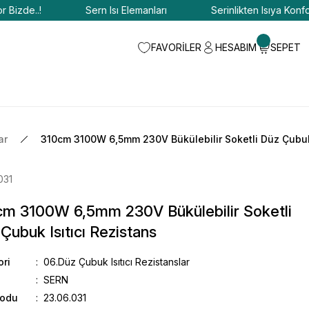
de..!
Sern Isı Elemanları
Serinlikten Isıya Konfor Biz
FAVORİLER
HESABIM
SEPET
ar
310cm 3100W 6,5mm 230V Bükülebilir Soketli Düz Çubuk 
031
cm 3100W 6,5mm 230V Bükülebilir Soketli
Çubuk Isıtıcı Rezistans
ori
06.Düz Çubuk Isıtıcı Rezistanslar
SERN
Kodu
23.06.031