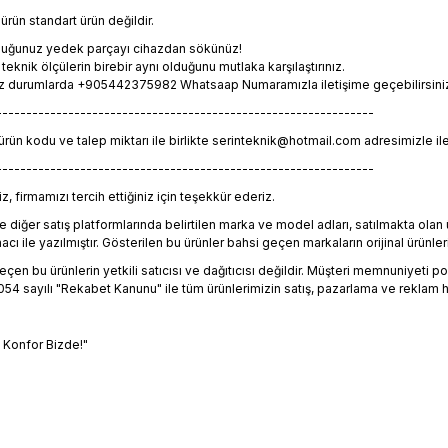
rün standart ürün değildir.
lduğunuz yedek parçayı cihazdan sökünüz!
eknik ölçülerin birebir aynı olduğunu mutlaka karşılaştırınız.
z durumlarda +905442375982 Whatsaap Numaramızla iletişime geçebilirsiniz. 
---------------------------------------------------------------
 ürün kodu ve talep miktarı ile birlikte serinteknik@hotmail.com adresimizle il
---------------------------------------------------------------
, firmamızı tercih ettiğiniz için teşekkür ederiz.
 diğer satış platformlarında belirtilen marka ve model adları, satılmakta ol
 ile yazılmıştır. Gösterilen bu ürünler bahsi geçen markaların orijinal ürünleri
en bu ürünlerin yetkili satıcısı ve dağıtıcısı değildir. Müşteri memnuniyeti polit
4 sayılı "Rekabet Kanunu" ile tüm ürünlerimizin satış, pazarlama ve reklam h
, Konfor Bizde!"