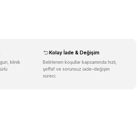
üz noktaları öneri formunu kullanarak tarafımıza iletebilirsiniz.
orulmamış.
 yapın!
yapın!
aş
k
Kolay İade & Değişim
gun, klinik
Belirlenen koşullar kapsamında hızlı,
ürlü
şeffaf ve sorunsuz iade–değişim
süreci.