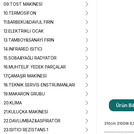
09.TOST MAKİNESİ
10.TERMOSİFON
11.BARBEKÜ&DAVUL FIRIN
12.ELEKTRİKLİ OCAK
13.TAMBOY&SANAYİ FIRIN
14.İNFRARED ISITICI
15.SOBA&YAĞLI RADYATÖR
16.MUHTELİF YEDEK PARÇALAR
17.ÇAMAŞIR MAKİNESİ
18.TEKNİK SERVİS ENSTRÜMANLARI
19.MAKARON GRUBU
20.KLİMA
Ürün Bil
21.KULUÇKA MAKİNESİ
22.DAVLUMBAZ&ASPİRATÖR
310cm 3100W 6,5m
23.ISITICI REZİSTANS 1
----------------