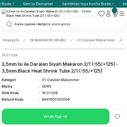
Bizde..!
Sern Isı Elemanları
Serinlikten Isıya Konfor Bizde..!
Sern
Anasayfa
19.MAKARON GRUBU
01. Daralan Makaronlar
19.01.008
3,5mm Isı ile Daralan Siyah Makaron 2/1 (-55/+125) -
3,5mm Black Heat Shrink Tube 2/1 (-55/+125)
Kategori
01. Daralan Makaronlar
Marka
SERN
Stok Kodu
19.01.008
Barkod Kodu
8691900100008
WhatsApp