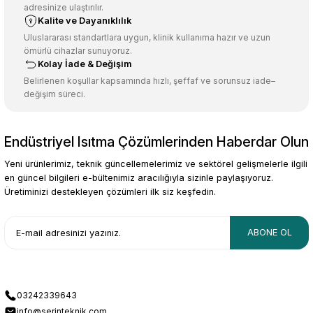
adresinize ulaştırılır.
Deneyimini Paylaş
Ürün bilgilerinde hatalar bulunuyor.
Kalite ve Dayanıklılık
Ürün fiyatı diğer sitelerden daha pahalı.
Uluslararası standartlara uygun, klinik kullanıma hazır ve uzun
ömürlü cihazlar sunuyoruz.
Bu ürüne benzer farklı alternatifler olmalı.
Kolay İade & Değişim
Belirlenen koşullar kapsamında hızlı, şeffaf ve sorunsuz iade–
değişim süreci.
Endüstriyel Isıtma Çözümlerinden Haberdar Olun
Gönder
Yeni ürünlerimiz, teknik güncellemelerimiz ve sektörel gelişmelerle ilgili
en güncel bilgileri e-bültenimiz aracılığıyla sizinle paylaşıyoruz.
Üretiminizi destekleyen çözümleri ilk siz keşfedin.
ABONE OL
03242339643
info@serinteknik.com