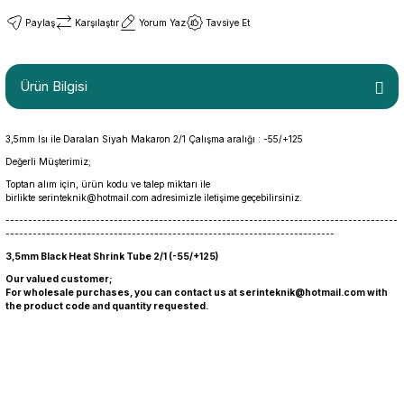
Paylaş
Karşılaştır
Yorum Yaz
Tavsiye Et
Ürün Bilgisi
3,5mm Isı ile Daralan Siyah Makaron 2/1 Çalışma aralığı : -55/+125
Değerli Müşterimiz;
Toptan alım için, ürün kodu ve talep miktarı ile
birlikte
serinteknik@hotmail.com
adresimizle iletişime geçebilirsiniz.
---------------------------------------------------------------------------------------
-------------------------------------------------------------------------
3,5mm Black Heat Shrink Tube 2/1 (-55/+125)
Our valued customer;
For wholesale purchases, you can contact us at
serinteknik@hotmail.com
with
the product code and quantity requested.