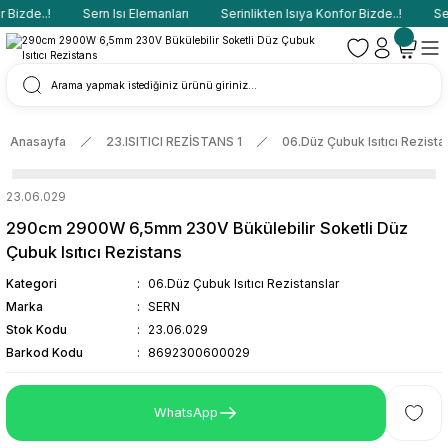
Bizde..!
Sern Isı Elemanları
Serinlikten Isıya Konfor Bizde..!
Ser
Anasayfa
23.ISITICI REZİSTANS 1
06.Düz Çubuk Isıtıcı Rezista
23.06.029
290cm 2900W 6,5mm 230V Bükülebilir Soketli Düz
Çubuk Isıtıcı Rezistans
Kategori
06.Düz Çubuk Isıtıcı Rezistanslar
Marka
SERN
Stok Kodu
23.06.029
Barkod Kodu
8692300600029
WhatsApp