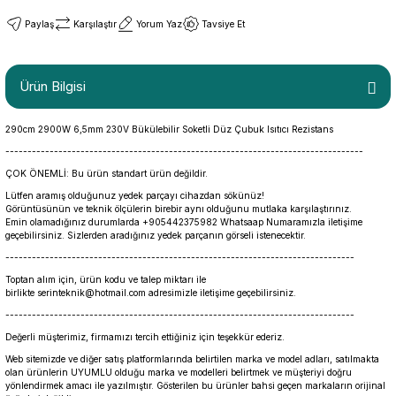
Paylaş
Karşılaştır
Yorum Yaz
Tavsiye Et
Ürün Bilgisi
290cm 2900W 6,5mm 230V Bükülebilir Soketli Düz Çubuk Isıtıcı Rezistans
---------------------------------------------------------------------------------
ÇOK ÖNEMLİ: Bu ürün standart ürün değildir.
Lütfen aramış olduğunuz yedek parçayı cihazdan sökünüz!
Görüntüsünün ve teknik ölçülerin birebir aynı olduğunu mutlaka karşılaştırınız.
Emin olamadığınız durumlarda +905442375982 Whatsaap Numaramızla iletişime
geçebilirsiniz. Sizlerden aradığınız yedek parçanın görseli istenecektir.
-------------------------------------------------------------------------------
Toptan alım için, ürün kodu ve talep miktarı ile
birlikte serinteknik@hotmail.com adresimizle iletişime geçebilirsiniz.
-------------------------------------------------------------------------------
Değerli müşterimiz, firmamızı tercih ettiğiniz için teşekkür ederiz.
Web sitemizde ve diğer satış platformlarında belirtilen marka ve model adları, satılmakta
olan ürünlerin UYUMLU olduğu marka ve modelleri belirtmek ve müşteriyi doğru
yönlendirmek amacı ile yazılmıştır. Gösterilen bu ürünler bahsi geçen markaların orijinal