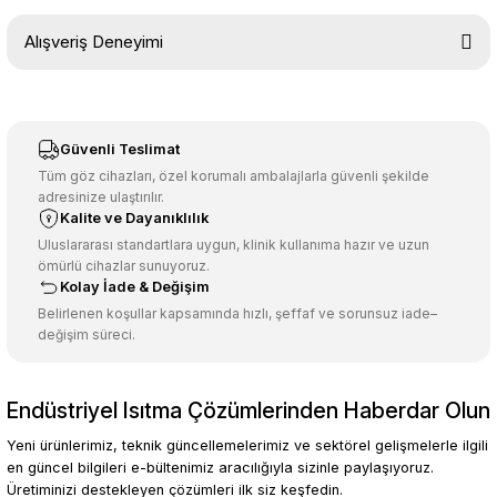
Bu ürünün fiyat bilgisi, resim, ürün açıklamalarında ve diğer
Alışveriş Deneyimi
konularda yetersiz gördüğünüz noktaları öneri formunu kullanarak
tarafımıza iletebilirsiniz.
Görüş ve önerileriniz için teşekkür ederiz.
Sitemize ilk yorumu siz yapın!
Ürün resmi kalitesiz, bozuk veya görüntülenemiyor.
Güvenli Teslimat
Ürün açıklamasında eksik bilgiler bulunuyor.
Tüm göz cihazları, özel korumalı ambalajlarla güvenli şekilde
adresinize ulaştırılır.
Deneyimini Paylaş
Ürün bilgilerinde hatalar bulunuyor.
Kalite ve Dayanıklılık
Ürün fiyatı diğer sitelerden daha pahalı.
Uluslararası standartlara uygun, klinik kullanıma hazır ve uzun
ömürlü cihazlar sunuyoruz.
Bu ürüne benzer farklı alternatifler olmalı.
Kolay İade & Değişim
Belirlenen koşullar kapsamında hızlı, şeffaf ve sorunsuz iade–
değişim süreci.
Endüstriyel Isıtma Çözümlerinden Haberdar Olun
Gönder
Yeni ürünlerimiz, teknik güncellemelerimiz ve sektörel gelişmelerle ilgili
en güncel bilgileri e-bültenimiz aracılığıyla sizinle paylaşıyoruz.
Üretiminizi destekleyen çözümleri ilk siz keşfedin.