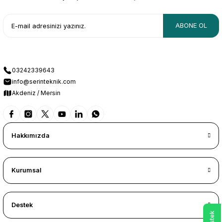
ABONE OL
03242339643
info@serinteknik.com
Akdeniz / Mersin
Hakkımızda
Kurumsal
Destek