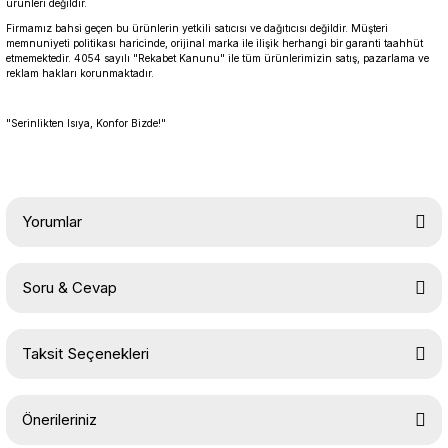
ürünleri değildir.
Firmamız bahsi geçen bu ürünlerin yetkili satıcısı ve dağıtıcısı değildir. Müşteri
memnuniyeti politikası haricinde, orijinal marka ile ilişik herhangi bir garanti taahhüt
etmemektedir. 4054 sayılı "Rekabet Kanunu" ile tüm ürünlerimizin satış, pazarlama ve
reklam hakları korunmaktadır.
"Serinlikten Isıya, Konfor Bizde!"
Yorumlar
Soru & Cevap
Bu ürüne ilk yorumu siz yapın!
Taksit Seçenekleri
Yorum Yaz
Ürün hakkında henüz soru sorulmamış.
Önerileriniz
Soru Sor