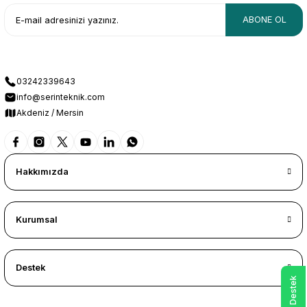
ABONE OL
03242339643
info@serinteknik.com
Akdeniz / Mersin
Hakkımızda
Kurumsal
Destek