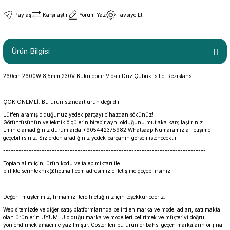
Paylaş
Karşılaştır
Yorum Yaz
Tavsiye Et
Ürün Bilgisi
260cm 2600W 8,5mm 230V Bükülebilir Vidalı Düz Çubuk Isıtıcı Rezistans
---------------------------------------------------------------------------------
ÇOK ÖNEMLİ: Bu ürün standart ürün değildir.
Lütfen aramış olduğunuz yedek parçayı cihazdan sökünüz!
Görüntüsünün ve teknik ölçülerin birebir aynı olduğunu mutlaka karşılaştırınız.
Emin olamadığınız durumlarda +905442375982 Whatsaap Numaramızla iletişime
geçebilirsiniz. Sizlerden aradığınız yedek parçanın görseli istenecektir.
-------------------------------------------------------------------------------
Toptan alım için, ürün kodu ve talep miktarı ile
birlikte serinteknik@hotmail.com adresimizle iletişime geçebilirsiniz.
-------------------------------------------------------------------------------
Değerli müşterimiz, firmamızı tercih ettiğiniz için teşekkür ederiz.
Web sitemizde ve diğer satış platformlarında belirtilen marka ve model adları, satılmakta
olan ürünlerin UYUMLU olduğu marka ve modelleri belirtmek ve müşteriyi doğru
yönlendirmek amacı ile yazılmıştır. Gösterilen bu ürünler bahsi geçen markaların orijinal