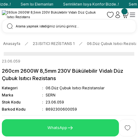
de..!
Sern Isı Elemanları
Serinlikten Isıya Konfor Bizde..!
Sern I
Anasayfa
23.ISITICI REZİSTANS 1
06.Düz Çubuk Isıtıcı Rezista
23.06.059
260cm 2600W 8,5mm 230V Bükülebilir Vidalı Düz
Çubuk Isıtıcı Rezistans
Kategori
06.Düz Çubuk Isıtıcı Rezistanslar
Marka
SERN
Stok Kodu
23.06.059
Barkod Kodu
8692300600059
WhatsApp