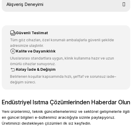
Alışveriş Deneyimi
konularda yetersiz gördüğünüz noktaları öneri formunu kullanarak
tarafımıza iletebilirsiniz.
Görüş ve önerileriniz için teşekkür ederiz.
Sitemize ilk yorumu siz yapın!
Ürün resmi kalitesiz, bozuk veya görüntülenemiyor.
Güvenli Teslimat
Ürün açıklamasında eksik bilgiler bulunuyor.
Tüm göz cihazları, özel korumalı ambalajlarla güvenli şekilde
adresinize ulaştırılır.
Deneyimini Paylaş
Ürün bilgilerinde hatalar bulunuyor.
Kalite ve Dayanıklılık
Ürün fiyatı diğer sitelerden daha pahalı.
Uluslararası standartlara uygun, klinik kullanıma hazır ve uzun
ömürlü cihazlar sunuyoruz.
Bu ürüne benzer farklı alternatifler olmalı.
Kolay İade & Değişim
Belirlenen koşullar kapsamında hızlı, şeffaf ve sorunsuz iade–
değişim süreci.
Endüstriyel Isıtma Çözümlerinden Haberdar Olun
Gönder
Yeni ürünlerimiz, teknik güncellemelerimiz ve sektörel gelişmelerle ilgili
en güncel bilgileri e-bültenimiz aracılığıyla sizinle paylaşıyoruz.
Üretiminizi destekleyen çözümleri ilk siz keşfedin.