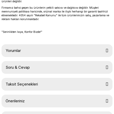
ürünleri değildir.
Firmamız bahsi geçen bu ürünlerin yetkili satıcısı ve dağıtıcısı değildir. Müşteri
memnuniyeti politikası haricinde, orijinal marka ile ilişik herhangi bir garanti taahhüt
etmemektedir. 4054 sayılı "Rekabet Kanunu" ile tüm ürünlerimizin satış, pazarlama ve
reklam hakları korunmaktadır.
"Serinlikten Isıya, Konfor Bizde!"
Yorumlar
Soru & Cevap
Bu ürüne ilk yorumu siz yapın!
Taksit Seçenekleri
Yorum Yaz
Ürün hakkında henüz soru sorulmamış.
Önerileriniz
Soru Sor
Bu ürünün fiyat bilgisi, resim, ürün açıklamalarında ve diğer