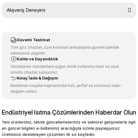
Bu ürünün fiyat bilgisi, resim, ürün açıklamalarında ve diğer
Alışveriş Deneyimi
konularda yetersiz gördüğünüz noktaları öneri formunu kullanarak
tarafımıza iletebilirsiniz.
Görüş ve önerileriniz için teşekkür ederiz.
Sitemize ilk yorumu siz yapın!
Ürün resmi kalitesiz, bozuk veya görüntülenemiyor.
Güvenli Teslimat
Ürün açıklamasında eksik bilgiler bulunuyor.
Tüm göz cihazları, özel korumalı ambalajlarla güvenli şekilde
adresinize ulaştırılır.
Deneyimini Paylaş
Ürün bilgilerinde hatalar bulunuyor.
Kalite ve Dayanıklılık
Ürün fiyatı diğer sitelerden daha pahalı.
Uluslararası standartlara uygun, klinik kullanıma hazır ve uzun
ömürlü cihazlar sunuyoruz.
Bu ürüne benzer farklı alternatifler olmalı.
Kolay İade & Değişim
Belirlenen koşullar kapsamında hızlı, şeffaf ve sorunsuz iade–
değişim süreci.
Endüstriyel Isıtma Çözümlerinden Haberdar Olun
Gönder
Yeni ürünlerimiz, teknik güncellemelerimiz ve sektörel gelişmelerle ilgili
en güncel bilgileri e-bültenimiz aracılığıyla sizinle paylaşıyoruz.
Üretiminizi destekleyen çözümleri ilk siz keşfedin.