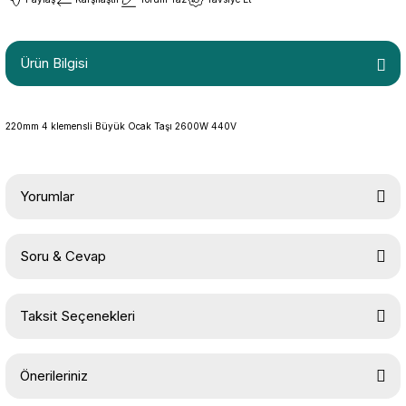
Ürün Bilgisi
220mm 4 klemensli Büyük Ocak Taşı 2600W 440V
Yorumlar
Soru & Cevap
Bu ürüne ilk yorumu siz yapın!
Taksit Seçenekleri
Yorum Yaz
Ürün hakkında henüz soru sorulmamış.
Önerileriniz
Soru Sor