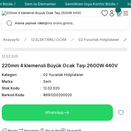
 Bizde..!
Sern Isı Elemanları
Serinlikten Isıya Konfor Bizde..!
Ser
Anasayfa
12.ELEKTRİKLİ OCAK
02.Yuvarlak Hotplateler
12.02.020
220mm 4 klemensli Büyük Ocak Taşı 2600W 440V
Kategori
02.Yuvarlak Hotplateler
Marka
Sern
Stok Kodu
12.02.020
Barkod Kodu
8691200200020
WhatsApp
Paylaş
Karşılaştır
Yorum Yaz
Tavsiye Et