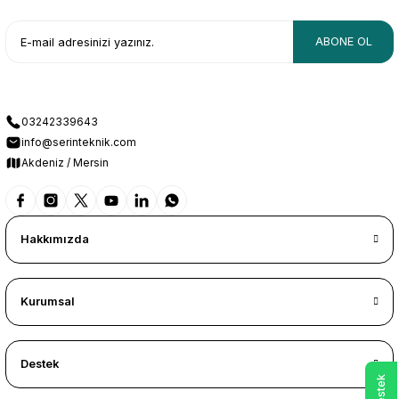
ABONE OL
03242339643
info@serinteknik.com
Akdeniz / Mersin
Hakkımızda
Kurumsal
Destek