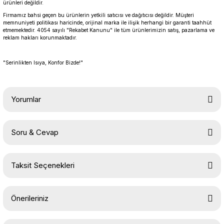
ürünleri değildir.
Firmamız bahsi geçen bu ürünlerin yetkili satıcısı ve dağıtıcısı değildir. Müşteri
memnuniyeti politikası haricinde, orijinal marka ile ilişik herhangi bir garanti taahhüt
etmemektedir. 4054 sayılı "Rekabet Kanunu" ile tüm ürünlerimizin satış, pazarlama ve
reklam hakları korunmaktadır.
"Serinlikten Isıya, Konfor Bizde!"
Yorumlar
Soru & Cevap
Bu ürüne ilk yorumu siz yapın!
Taksit Seçenekleri
Yorum Yaz
Ürün hakkında henüz soru sorulmamış.
Önerileriniz
Soru Sor
Bu ürünün fiyat bilgisi, resim, ürün açıklamalarında ve diğer