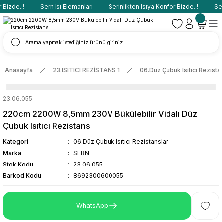
Bizde..!
Sern Isı Elemanları
Serinlikten Isıya Konfor Bizde..!
Sern
Anasayfa
23.ISITICI REZİSTANS 1
06.Düz Çubuk Isıtıcı Rezista
23.06.055
220cm 2200W 8,5mm 230V Bükülebilir Vidalı Düz
Çubuk Isıtıcı Rezistans
Kategori
06.Düz Çubuk Isıtıcı Rezistanslar
Marka
SERN
Stok Kodu
23.06.055
Barkod Kodu
8692300600055
WhatsApp