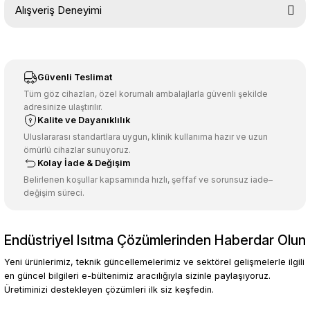
Alışveriş Deneyimi
konularda yetersiz gördüğünüz noktaları öneri formunu kullanarak
tarafımıza iletebilirsiniz.
Görüş ve önerileriniz için teşekkür ederiz.
Sitemize ilk yorumu siz yapın!
Ürün resmi kalitesiz, bozuk veya görüntülenemiyor.
Güvenli Teslimat
Ürün açıklamasında eksik bilgiler bulunuyor.
Tüm göz cihazları, özel korumalı ambalajlarla güvenli şekilde
adresinize ulaştırılır.
Deneyimini Paylaş
Ürün bilgilerinde hatalar bulunuyor.
Kalite ve Dayanıklılık
Ürün fiyatı diğer sitelerden daha pahalı.
Uluslararası standartlara uygun, klinik kullanıma hazır ve uzun
ömürlü cihazlar sunuyoruz.
Bu ürüne benzer farklı alternatifler olmalı.
Kolay İade & Değişim
Belirlenen koşullar kapsamında hızlı, şeffaf ve sorunsuz iade–
değişim süreci.
Endüstriyel Isıtma Çözümlerinden Haberdar Olun
Gönder
Yeni ürünlerimiz, teknik güncellemelerimiz ve sektörel gelişmelerle ilgili
en güncel bilgileri e-bültenimiz aracılığıyla sizinle paylaşıyoruz.
Üretiminizi destekleyen çözümleri ilk siz keşfedin.