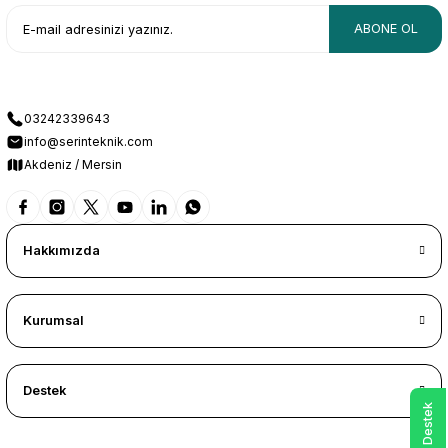
ABONE OL
03242339643
info@serinteknik.com
Akdeniz / Mersin
Hakkımızda
Kurumsal
Destek