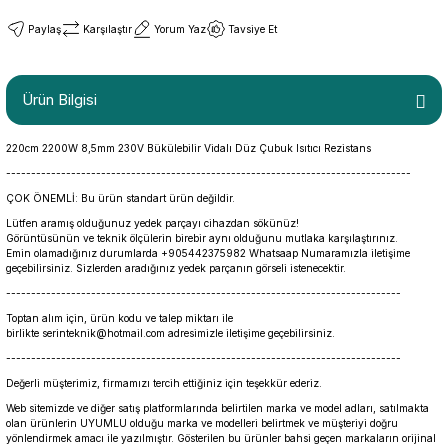
Paylaş
Karşılaştır
Yorum Yaz
Tavsiye Et
Ürün Bilgisi
220cm 2200W 8,5mm 230V Bükülebilir Vidalı Düz Çubuk Isıtıcı Rezistans
---------------------------------------------------------------------------------
ÇOK ÖNEMLİ: Bu ürün standart ürün değildir.
Lütfen aramış olduğunuz yedek parçayı cihazdan sökünüz!
Görüntüsünün ve teknik ölçülerin birebir aynı olduğunu mutlaka karşılaştırınız.
Emin olamadığınız durumlarda +905442375982 Whatsaap Numaramızla iletişime
geçebilirsiniz. Sizlerden aradığınız yedek parçanın görseli istenecektir.
-------------------------------------------------------------------------------
Toptan alım için, ürün kodu ve talep miktarı ile
birlikte serinteknik@hotmail.com adresimizle iletişime geçebilirsiniz.
-------------------------------------------------------------------------------
Değerli müşterimiz, firmamızı tercih ettiğiniz için teşekkür ederiz.
Web sitemizde ve diğer satış platformlarında belirtilen marka ve model adları, satılmakta
olan ürünlerin UYUMLU olduğu marka ve modelleri belirtmek ve müşteriyi doğru
yönlendirmek amacı ile yazılmıştır. Gösterilen bu ürünler bahsi geçen markaların orijinal