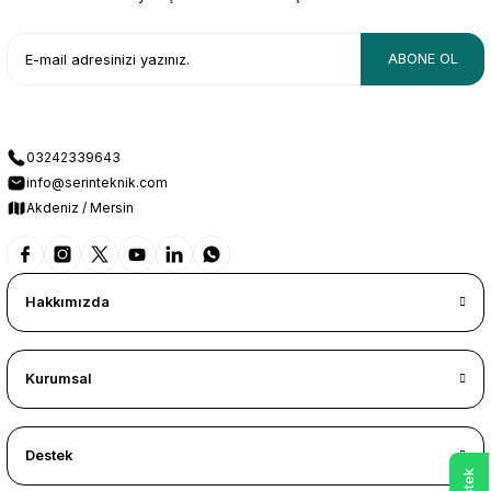
ABONE OL
03242339643
info@serinteknik.com
Akdeniz / Mersin
Hakkımızda
Kurumsal
Destek