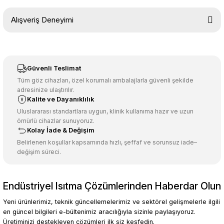
Bu ürünün fiyat bilgisi, resim, ürün açıklamalarında ve diğer
Alışveriş Deneyimi
konularda yetersiz gördüğünüz noktaları öneri formunu kullanarak
tarafımıza iletebilirsiniz.
Görüş ve önerileriniz için teşekkür ederiz.
Sitemize ilk yorumu siz yapın!
Ürün resmi kalitesiz, bozuk veya görüntülenemiyor.
Güvenli Teslimat
Ürün açıklamasında eksik bilgiler bulunuyor.
Tüm göz cihazları, özel korumalı ambalajlarla güvenli şekilde
adresinize ulaştırılır.
Deneyimini Paylaş
Ürün bilgilerinde hatalar bulunuyor.
Kalite ve Dayanıklılık
Ürün fiyatı diğer sitelerden daha pahalı.
Uluslararası standartlara uygun, klinik kullanıma hazır ve uzun
ömürlü cihazlar sunuyoruz.
Bu ürüne benzer farklı alternatifler olmalı.
Kolay İade & Değişim
Belirlenen koşullar kapsamında hızlı, şeffaf ve sorunsuz iade–
değişim süreci.
Endüstriyel Isıtma Çözümlerinden Haberdar Olun
Gönder
Yeni ürünlerimiz, teknik güncellemelerimiz ve sektörel gelişmelerle ilgili
en güncel bilgileri e-bültenimiz aracılığıyla sizinle paylaşıyoruz.
Üretiminizi destekleyen çözümleri ilk siz keşfedin.