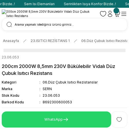
Bizde..!
Sern Isı Elemanları
Serinlikten Isıya Konfor Bizde..!
Ser
Anasayfa
23.ISITICI REZİSTANS 1
06.Düz Çubuk Isıtıcı Rezista
23.06.053
200cm 2000W 8,5mm 230V Bükülebilir Vidalı Düz
Çubuk Isıtıcı Rezistans
Kategori
06.Düz Çubuk Isıtıcı Rezistanslar
Marka
SERN
Stok Kodu
23.06.053
Barkod Kodu
8692300600053
WhatsApp