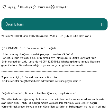
Paylaş
Karşılaştır
Yorum Yaz
Tavsiye Et
Ürün Bilgisi
200cm 2000W 8,5mm 230V Bükülebilir Vidalı Düz Çubuk Isıtıcı Rezistans
---------------------------------------------------------------------------------
ÇOK ÖNEMLİ: Bu ürün standart ürün değildir.
Lütfen aramış olduğunuz yedek parçayı cihazdan sökünüz!
Görüntüsünün ve teknik ölçülerin birebir aynı olduğunu mutlaka karşılaştırınız.
Emin olamadığınız durumlarda +905442375982 Whatsaap Numaramızla iletişime
geçebilirsiniz. Sizlerden aradığınız yedek parçanın görseli istenecektir.
-------------------------------------------------------------------------------
Toptan alım için, ürün kodu ve talep miktarı ile
birlikte serinteknik@hotmail.com adresimizle iletişime geçebilirsiniz.
-------------------------------------------------------------------------------
Değerli müşterimiz, firmamızı tercih ettiğiniz için teşekkür ederiz.
Web sitemizde ve diğer satış platformlarında belirtilen marka ve model adları, satılmakta
olan ürünlerin UYUMLU olduğu marka ve modelleri belirtmek ve müşteriyi doğru
yönlendirmek amacı ile yazılmıştır. Gösterilen bu ürünler bahsi geçen markaların orijinal