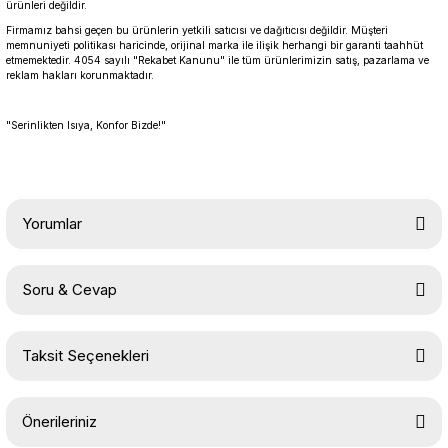
ürünleri değildir.
Firmamız bahsi geçen bu ürünlerin yetkili satıcısı ve dağıtıcısı değildir. Müşteri
memnuniyeti politikası haricinde, orijinal marka ile ilişik herhangi bir garanti taahhüt
etmemektedir. 4054 sayılı "Rekabet Kanunu" ile tüm ürünlerimizin satış, pazarlama ve
reklam hakları korunmaktadır.
"Serinlikten Isıya, Konfor Bizde!"
Yorumlar
Soru & Cevap
Bu ürüne ilk yorumu siz yapın!
Taksit Seçenekleri
Yorum Yaz
Ürün hakkında henüz soru sorulmamış.
Önerileriniz
Soru Sor