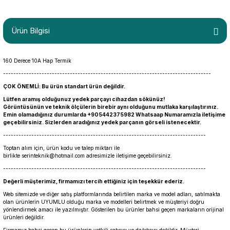
Ürün Bilgisi
160 Derece 10A Hap Termik
---------------------------------------------------------------------------------
ÇOK ÖNEMLİ: Bu ürün standart ürün değildir.
Lütfen aramış olduğunuz yedek parçayı cihazdan sökünüz!
Görüntüsünün ve teknik ölçülerin birebir aynı olduğunu mutlaka karşılaştırınız.
Emin olamadığınız durumlarda +905442375982 Whatsaap Numaramızla iletişime
geçebilirsiniz. Sizlerden aradığınız yedek parçanın görseli istenecektir.
-------------------------------------------------------------------------------
Toptan alım için, ürün kodu ve talep miktarı ile
birlikte
serinteknik@hotmail.com
adresimizle iletişime geçebilirsiniz.
-------------------------------------------------------------------------------
Değerli müşterimiz, firmamızı tercih ettiğiniz için teşekkür ederiz.
Web sitemizde ve diğer satış platformlarında belirtilen marka ve model adları, satılmakta
olan ürünlerin UYUMLU olduğu marka ve modelleri belirtmek ve müşteriyi doğru
yönlendirmek amacı ile yazılmıştır. Gösterilen bu ürünler bahsi geçen markaların orijinal
ürünleri değildir.