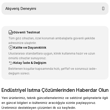
Bu ürünün fiyat bilgisi, resim, ürün açıklamalarında ve diğer
Alışveriş Deneyimi
konularda yetersiz gördüğünüz noktaları öneri formunu kullanarak
tarafımıza iletebilirsiniz.
Görüş ve önerileriniz için teşekkür ederiz.
Sitemize ilk yorumu siz yapın!
Ürün resmi kalitesiz, bozuk veya görüntülenemiyor.
Güvenli Teslimat
Ürün açıklamasında eksik bilgiler bulunuyor.
Tüm göz cihazları, özel korumalı ambalajlarla güvenli şekilde
adresinize ulaştırılır.
Deneyimini Paylaş
Ürün bilgilerinde hatalar bulunuyor.
Kalite ve Dayanıklılık
Ürün fiyatı diğer sitelerden daha pahalı.
Uluslararası standartlara uygun, klinik kullanıma hazır ve uzun
ömürlü cihazlar sunuyoruz.
Bu ürüne benzer farklı alternatifler olmalı.
Kolay İade & Değişim
Belirlenen koşullar kapsamında hızlı, şeffaf ve sorunsuz iade–
değişim süreci.
Endüstriyel Isıtma Çözümlerinden Haberdar Olun
Gönder
Yeni ürünlerimiz, teknik güncellemelerimiz ve sektörel gelişmelerle ilgili
en güncel bilgileri e-bültenimiz aracılığıyla sizinle paylaşıyoruz.
Üretiminizi destekleyen çözümleri ilk siz keşfedin.