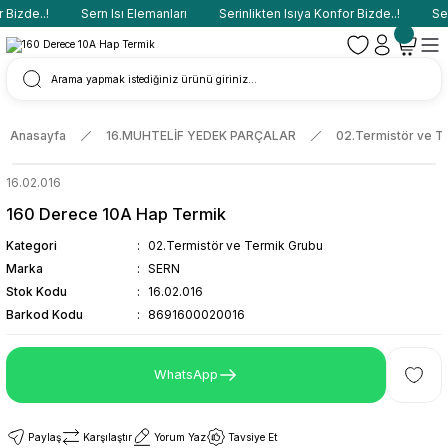
Bizde..!
Sern Isı Elemanları
Serinlikten Isıya Konfor Bizde..!
Sern
Anasayfa
16.MUHTELİF YEDEK PARÇALAR
02.Termistör ve T
16.02.016
160 Derece 10A Hap Termik
Kategori
02.Termistör ve Termik Grubu
Marka
SERN
Stok Kodu
16.02.016
Barkod Kodu
8691600020016
WhatsApp
Paylaş
Karşılaştır
Yorum Yaz
Tavsiye Et