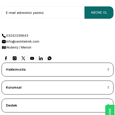
ABONE OL
03242339643
info@serinteknik.com
Akdeniz / Mersin
Hakkımızda
Kurumsal
Destek