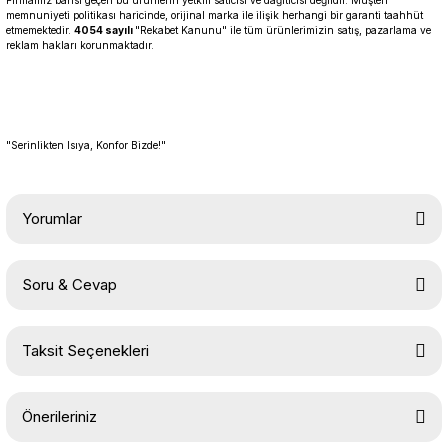
Firmamız bahsi geçen bu ürünlerin yetkili satıcısı ve dağıtıcısı değildir. Müşteri
memnuniyeti politikası haricinde, orijinal marka ile ilişik herhangi bir garanti taahhüt
etmemektedir.
4054 sayılı
"Rekabet Kanunu" ile tüm ürünlerimizin satış, pazarlama ve
reklam hakları korunmaktadır.
"Serinlikten Isıya, Konfor Bizde!"
Yorumlar
Soru & Cevap
Bu ürüne ilk yorumu siz yapın!
Taksit Seçenekleri
Yorum Yaz
Ürün hakkında henüz soru sorulmamış.
Önerileriniz
Soru Sor