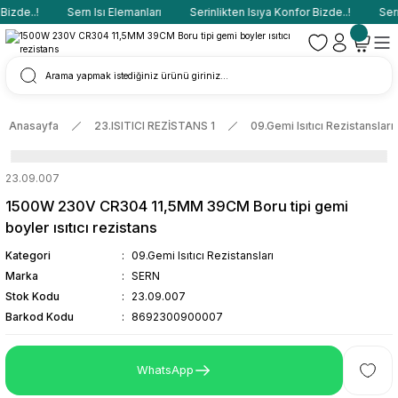
izde..!
Sern Isı Elemanları
Serinlikten Isıya Konfor Bizde..!
Sern
Anasayfa
23.ISITICI REZİSTANS 1
09.Gemi Isıtıcı Rezistansları
23.09.007
1500W 230V CR304 11,5MM 39CM Boru tipi gemi
boyler ısıtıcı rezistans
Kategori
09.Gemi Isıtıcı Rezistansları
Marka
SERN
Stok Kodu
23.09.007
Barkod Kodu
8692300900007
WhatsApp