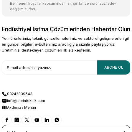
Belirlenen koşullar kapsamında hızlı, şeffaf ve sorunsuz iade–
değişim süreci.
Endüstriyel Isıtma Çözümlerinden Haberdar Olun
Gönder
Yeni ürünlerimiz, teknik güncellemelerimiz ve sektörel gelişmelerle ilgili
en güncel bilgileri e-bültenimiz aracılığıyla sizinle paylaşıyoruz.
Üretiminizi destekleyen çözümleri ilk siz keşfedin.
ABONE OL
03242339643
info@serinteknik.com
Akdeniz / Mersin