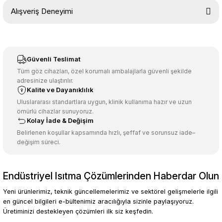
Bu ürünün fiyat bilgisi, resim, ürün açıklamalarında ve diğer
Alışveriş Deneyimi
konularda yetersiz gördüğünüz noktaları öneri formunu kullanarak
tarafımıza iletebilirsiniz.
Görüş ve önerileriniz için teşekkür ederiz.
Sitemize ilk yorumu siz yapın!
Ürün resmi kalitesiz, bozuk veya görüntülenemiyor.
Güvenli Teslimat
Ürün açıklamasında eksik bilgiler bulunuyor.
Tüm göz cihazları, özel korumalı ambalajlarla güvenli şekilde
adresinize ulaştırılır.
Deneyimini Paylaş
Ürün bilgilerinde hatalar bulunuyor.
Kalite ve Dayanıklılık
Ürün fiyatı diğer sitelerden daha pahalı.
Uluslararası standartlara uygun, klinik kullanıma hazır ve uzun
ömürlü cihazlar sunuyoruz.
Bu ürüne benzer farklı alternatifler olmalı.
Kolay İade & Değişim
Belirlenen koşullar kapsamında hızlı, şeffaf ve sorunsuz iade–
değişim süreci.
Endüstriyel Isıtma Çözümlerinden Haberdar Olun
Gönder
Yeni ürünlerimiz, teknik güncellemelerimiz ve sektörel gelişmelerle ilgili
en güncel bilgileri e-bültenimiz aracılığıyla sizinle paylaşıyoruz.
Üretiminizi destekleyen çözümleri ilk siz keşfedin.