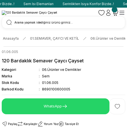
Bizde..!
Sern Isı Elemanları
Serinlikten Isıya Konfor Bizde..!
Ser
Anasayfa
01.SEMAVER, ÇAYCI VE KETİL
06.Ürünler ve Demlikl
01.06.005
120 Bardaklık Semaver Çaycı Çayset
Kategori
06.Ürünler ve Demlikler
Marka
Sern
Stok Kodu
01.06.005
Barkod Kodu
8690100600005
WhatsApp
Paylaş
Karşılaştır
Yorum Yaz
Tavsiye Et