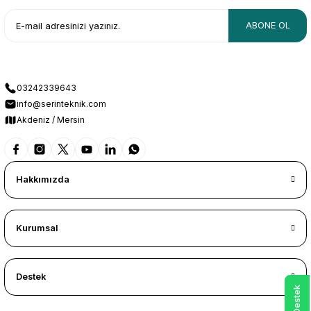
ABONE OL
03242339643
info@serinteknik.com
Akdeniz / Mersin
Hakkımızda
Kurumsal
Destek