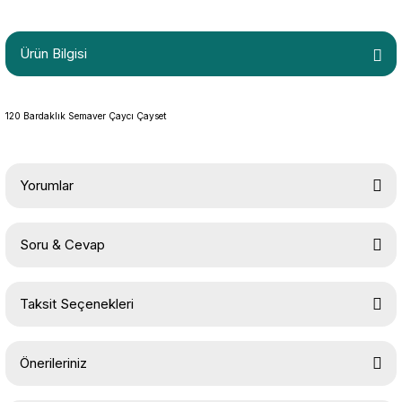
Ürün Bilgisi
120 Bardaklık Semaver Çaycı Çayset
Yorumlar
Soru & Cevap
Bu ürüne ilk yorumu siz yapın!
Taksit Seçenekleri
Yorum Yaz
Ürün hakkında henüz soru sorulmamış.
Önerileriniz
Soru Sor