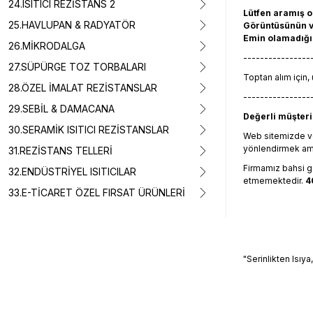
24.ISITICI REZİSTANS 2
Lütfen aramış 
25.HAVLUPAN & RADYATÖR
Görüntüsünün ve
Emin olamadığın
26.MİKRODALGA
----------------
27.SÜPÜRGE TOZ TORBALARI
Toptan alım için, 
28.ÖZEL İMALAT REZİSTANSLAR
----------------
29.SEBİL & DAMACANA
Değerli müşterim
30.SERAMİK ISITICI REZİSTANSLAR
Web sitemizde ve
yönlendirmek amacı
31.REZİSTANS TELLERİ
Firmamız bahsi geç
32.ENDÜSTRİYEL ISITICILAR
etmemektedir.
4
33.E-TİCARET ÖZEL FIRSAT ÜRÜNLERİ
"Serinlikten Isıya