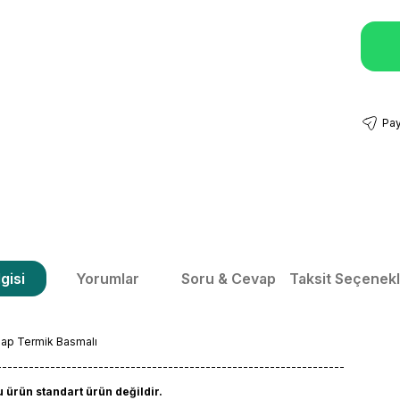
Pay
gisi
Yorumlar
Soru & Cevap
Taksit Seçenekl
Hap Termik Basmalı
-----------------------------------------------------------------
ürün standart ürün değildir.