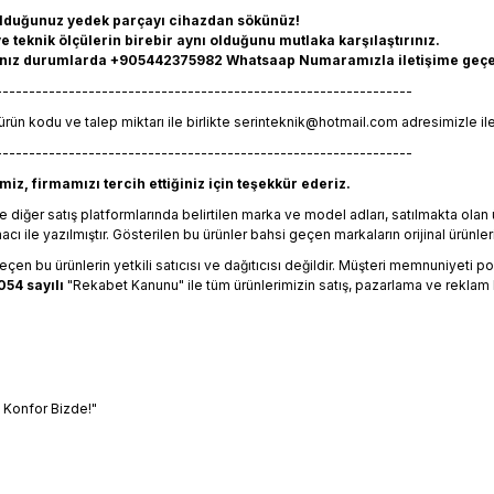
olduğunuz yedek parçayı cihazdan sökünüz!
 teknik ölçülerin birebir aynı olduğunu mutlaka karşılaştırınız.
ız durumlarda +905442375982 Whatsaap Numaramızla iletişime geçebili
---------------------------------------------------------------
ürün kodu ve talep miktarı ile birlikte
serinteknik@hotmail.com
adresimizle ile
---------------------------------------------------------------
iz, firmamızı tercih ettiğiniz için teşekkür ederiz.
 diğer satış platformlarında belirtilen marka ve model adları, satılmakta ol
 ile yazılmıştır. Gösterilen bu ürünler bahsi geçen markaların orijinal ürünleri
en bu ürünlerin yetkili satıcısı ve dağıtıcısı değildir. Müşteri memnuniyeti polit
054 sayılı
"Rekabet Kanunu" ile tüm ürünlerimizin satış, pazarlama ve reklam 
, Konfor Bizde!"