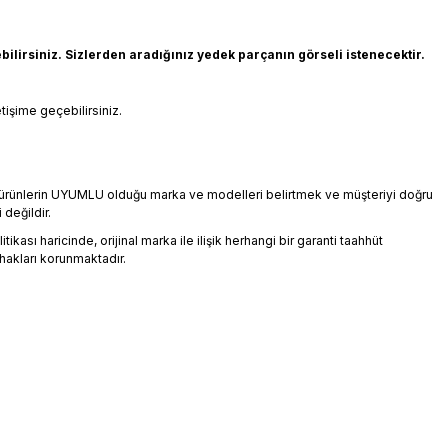
rsiniz. Sizlerden aradığınız yedek parçanın görseli istenecektir.
tişime geçebilirsiniz.
an ürünlerin UYUMLU olduğu marka ve modelleri belirtmek ve müşteriyi doğru
 değildir.
ikası haricinde, orijinal marka ile ilişik herhangi bir garanti taahhüt
hakları korunmaktadır.