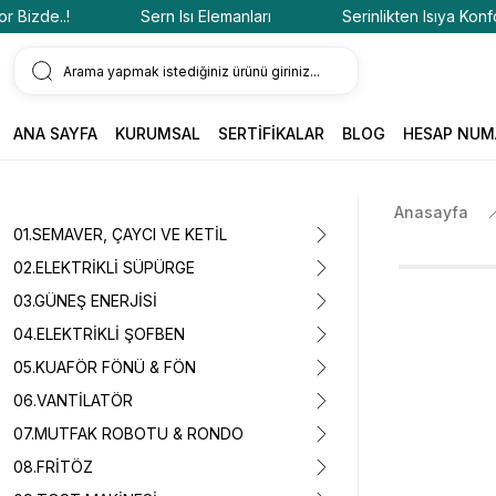
zde..!
Sern Isı Elemanları
Serinlikten Isıya Konfor Bi
ANA SAYFA
KURUMSAL
SERTİFİKALAR
BLOG
HESAP NUM
Anasayfa
01.SEMAVER, ÇAYCI VE KETİL
02.ELEKTRİKLİ SÜPÜRGE
03.GÜNEŞ ENERJİSİ
04.ELEKTRİKLİ ŞOFBEN
05.KUAFÖR FÖNÜ & FÖN
06.VANTİLATÖR
07.MUTFAK ROBOTU & RONDO
08.FRİTÖZ