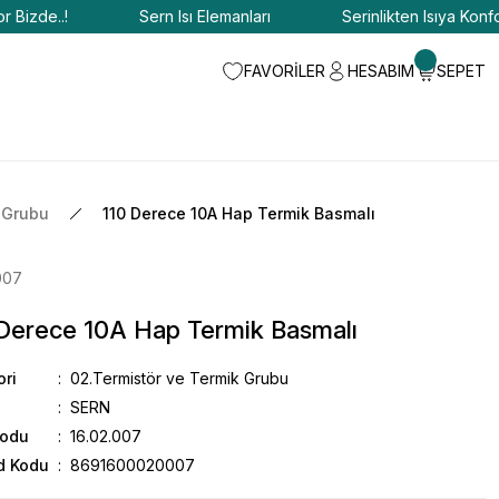
de..!
Sern Isı Elemanları
Serinlikten Isıya Konfor Biz
FAVORİLER
HESABIM
SEPET
 Grubu
110 Derece 10A Hap Termik Basmalı
007
 Derece 10A Hap Termik Basmalı
ori
02.Termistör ve Termik Grubu
SERN
Kodu
16.02.007
d Kodu
8691600020007