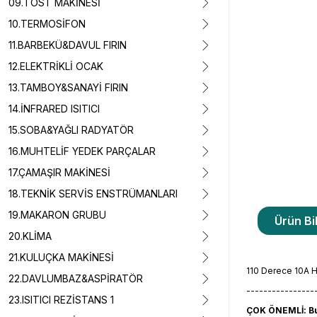
09.TOST MAKİNESİ
10.TERMOSİFON
11.BARBEKÜ&DAVUL FIRIN
12.ELEKTRİKLİ OCAK
13.TAMBOY&SANAYİ FIRIN
14.İNFRARED ISITICI
15.SOBA&YAĞLI RADYATÖR
16.MUHTELİF YEDEK PARÇALAR
17.ÇAMAŞIR MAKİNESİ
18.TEKNİK SERVİS ENSTRÜMANLARI
19.MAKARON GRUBU
Ürün Bil
20.KLİMA
21.KULUÇKA MAKİNESİ
110 Derece 10A 
22.DAVLUMBAZ&ASPİRATÖR
----------------
23.ISITICI REZİSTANS 1
ÇOK ÖNEMLİ: Bu 