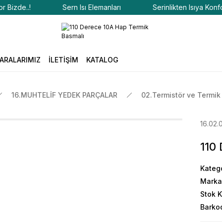
zde..!
Sern Isı Elemanları
Serinlikten Isıya Konfor Biz
ARALARIMIZ
İLETİŞİM
KATALOG
16.MUHTELİF YEDEK PARÇALAR
02.Termistör ve Termik
16.02.
110
Kateg
Marka
Stok 
Barko