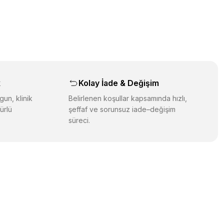
üz noktaları öneri formunu kullanarak tarafımıza iletebilirsiniz.
orulmamış.
 yapın!
yapın!
aş
k
Kolay İade & Değişim
gun, klinik
Belirlenen koşullar kapsamında hızlı,
ürlü
şeffaf ve sorunsuz iade–değişim
süreci.