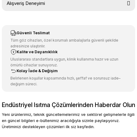
Alışveriş Deneyimi
konularda yetersiz gördüğünüz noktaları öneri formunu kullanarak
tarafımıza iletebilirsiniz.
Görüş ve önerileriniz için teşekkür ederiz.
Sitemize ilk yorumu siz yapın!
Ürün resmi kalitesiz, bozuk veya görüntülenemiyor.
Güvenli Teslimat
Ürün açıklamasında eksik bilgiler bulunuyor.
Tüm göz cihazları, özel korumalı ambalajlarla güvenli şekilde
adresinize ulaştırılır.
Deneyimini Paylaş
Ürün bilgilerinde hatalar bulunuyor.
Kalite ve Dayanıklılık
Ürün fiyatı diğer sitelerden daha pahalı.
Uluslararası standartlara uygun, klinik kullanıma hazır ve uzun
ömürlü cihazlar sunuyoruz.
Bu ürüne benzer farklı alternatifler olmalı.
Kolay İade & Değişim
Belirlenen koşullar kapsamında hızlı, şeffaf ve sorunsuz iade–
değişim süreci.
Endüstriyel Isıtma Çözümlerinden Haberdar Olun
Gönder
Yeni ürünlerimiz, teknik güncellemelerimiz ve sektörel gelişmelerle ilgili
en güncel bilgileri e-bültenimiz aracılığıyla sizinle paylaşıyoruz.
Üretiminizi destekleyen çözümleri ilk siz keşfedin.