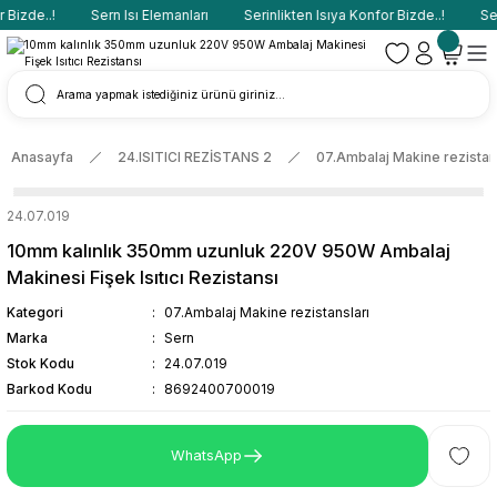
Bizde..!
Sern Isı Elemanları
Serinlikten Isıya Konfor Bizde..!
Sern
Anasayfa
24.ISITICI REZİSTANS 2
07.Ambalaj Makine rezistan
24.07.019
10mm kalınlık 350mm uzunluk 220V 950W Ambalaj
Makinesi Fişek Isıtıcı Rezistansı
Kategori
07.Ambalaj Makine rezistansları
Marka
Sern
Stok Kodu
24.07.019
Barkod Kodu
8692400700019
WhatsApp