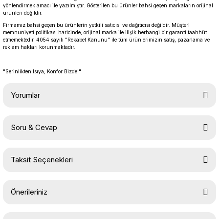
yönlendirmek amacı ile yazılmıştır. Gösterilen bu ürünler bahsi geçen markaların orijinal
ürünleri değildir.
Firmamız bahsi geçen bu ürünlerin yetkili satıcısı ve dağıtıcısı değildir. Müşteri
memnuniyeti politikası haricinde, orijinal marka ile ilişik herhangi bir garanti taahhüt
etmemektedir. 4054 sayılı "Rekabet Kanunu" ile tüm ürünlerimizin satış, pazarlama ve
reklam hakları korunmaktadır.
"Serinlikten Isıya, Konfor Bizde!"
Yorumlar
Soru & Cevap
Bu ürüne ilk yorumu siz yapın!
Taksit Seçenekleri
Yorum Yaz
Ürün hakkında henüz soru sorulmamış.
Önerileriniz
Soru Sor
Bu ürünün fiyat bilgisi, resim, ürün açıklamalarında ve diğer