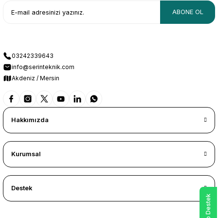
ABONE OL
03242339643
info@serinteknik.com
Akdeniz / Mersin
Hakkımızda
Kurumsal
Destek