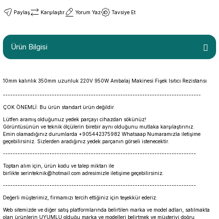
Paylaş
Karşılaştır
Yorum Yaz
Tavsiye Et
Ürün Bilgisi
10mm kalınlık 350mm uzunluk 220V 950W Ambalaj Makinesi Fişek Isıtıcı Rezistansı
---------------------------------------------------------------------------------
ÇOK ÖNEMLİ: Bu ürün standart ürün değildir.
Lütfen aramış olduğunuz yedek parçayı cihazdan sökünüz!
Görüntüsünün ve teknik ölçülerin birebir aynı olduğunu mutlaka karşılaştırınız.
Emin olamadığınız durumlarda +905442375982 Whatsaap Numaramızla iletişime
geçebilirsiniz. Sizlerden aradığınız yedek parçanın görseli istenecektir.
-------------------------------------------------------------------------------
Toptan alım için, ürün kodu ve talep miktarı ile
birlikte serinteknik@hotmail.com adresimizle iletişime geçebilirsiniz.
-------------------------------------------------------------------------------
Değerli müşterimiz, firmamızı tercih ettiğiniz için teşekkür ederiz.
Web sitemizde ve diğer satış platformlarında belirtilen marka ve model adları, satılmakta
olan ürünlerin UYUMLU olduğu marka ve modelleri belirtmek ve müşteriyi doğru