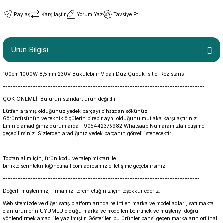
Paylaş
Karşılaştır
Yorum Yaz
Tavsiye Et
Ürün Bilgisi
100cm 1000W 8,5mm 230V Bükülebilir Vidalı Düz Çubuk Isıtıcı Rezistans
---------------------------------------------------------------------------------
ÇOK ÖNEMLİ: Bu ürün standart ürün değildir.
Lütfen aramış olduğunuz yedek parçayı cihazdan sökünüz!
Görüntüsünün ve teknik ölçülerin birebir aynı olduğunu mutlaka karşılaştırınız.
Emin olamadığınız durumlarda +905442375982 Whatsaap Numaramızla iletişime
geçebilirsiniz. Sizlerden aradığınız yedek parçanın görseli istenecektir.
-------------------------------------------------------------------------------
Toptan alım için, ürün kodu ve talep miktarı ile
birlikte serinteknik@hotmail.com adresimizle iletişime geçebilirsiniz.
-------------------------------------------------------------------------------
Değerli müşterimiz, firmamızı tercih ettiğiniz için teşekkür ederiz.
Web sitemizde ve diğer satış platformlarında belirtilen marka ve model adları, satılmakta
olan ürünlerin UYUMLU olduğu marka ve modelleri belirtmek ve müşteriyi doğru
yönlendirmek amacı ile yazılmıştır. Gösterilen bu ürünler bahsi geçen markaların orijinal