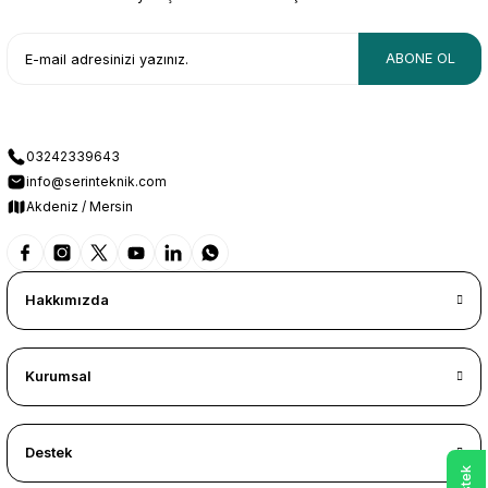
ABONE OL
03242339643
info@serinteknik.com
Akdeniz / Mersin
Hakkımızda
Kurumsal
Destek