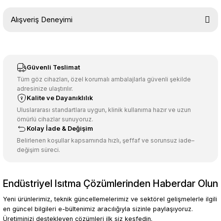
Bu ürünün fiyat bilgisi, resim, ürün açıklamalarında ve diğer
Alışveriş Deneyimi
konularda yetersiz gördüğünüz noktaları öneri formunu kullanarak
tarafımıza iletebilirsiniz.
Görüş ve önerileriniz için teşekkür ederiz.
Sitemize ilk yorumu siz yapın!
Ürün resmi kalitesiz, bozuk veya görüntülenemiyor.
Güvenli Teslimat
Ürün açıklamasında eksik bilgiler bulunuyor.
Tüm göz cihazları, özel korumalı ambalajlarla güvenli şekilde
adresinize ulaştırılır.
Deneyimini Paylaş
Ürün bilgilerinde hatalar bulunuyor.
Kalite ve Dayanıklılık
Ürün fiyatı diğer sitelerden daha pahalı.
Uluslararası standartlara uygun, klinik kullanıma hazır ve uzun
ömürlü cihazlar sunuyoruz.
Bu ürüne benzer farklı alternatifler olmalı.
Kolay İade & Değişim
Belirlenen koşullar kapsamında hızlı, şeffaf ve sorunsuz iade–
değişim süreci.
Endüstriyel Isıtma Çözümlerinden Haberdar Olun
Gönder
Yeni ürünlerimiz, teknik güncellemelerimiz ve sektörel gelişmelerle ilgili
en güncel bilgileri e-bültenimiz aracılığıyla sizinle paylaşıyoruz.
Üretiminizi destekleyen çözümleri ilk siz keşfedin.