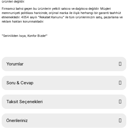
ürünleri değildir.
Firmamız bahsi geçen bu ürünlerin yetkili satıcısı ve dağıtıcısı değildir. Müşteri
memnuniyeti politikası haricinde, orijinal marka ile ilişik herhangi bir garanti taahhüt
etmemektedir. 4054 sayılı "Rekabet Kanunu" ile tüm ürünlerimizin satış, pazarlama ve
reklam hakları korunmaktadır.
"Serinlikten Isıya, Konfor Bizde!"
Yorumlar
Soru & Cevap
Bu ürüne ilk yorumu siz yapın!
Taksit Seçenekleri
Yorum Yaz
Ürün hakkında henüz soru sorulmamış.
Önerileriniz
Soru Sor