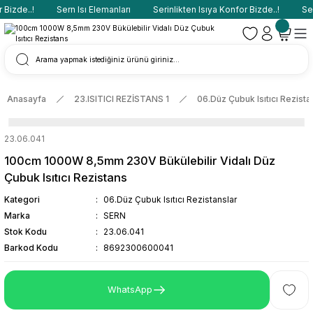
Bizde..!
Sern Isı Elemanları
Serinlikten Isıya Konfor Bizde..!
Sern
Anasayfa
23.ISITICI REZİSTANS 1
06.Düz Çubuk Isıtıcı Rezista
23.06.041
100cm 1000W 8,5mm 230V Bükülebilir Vidalı Düz
Çubuk Isıtıcı Rezistans
Kategori
06.Düz Çubuk Isıtıcı Rezistanslar
Marka
SERN
Stok Kodu
23.06.041
Barkod Kodu
8692300600041
WhatsApp