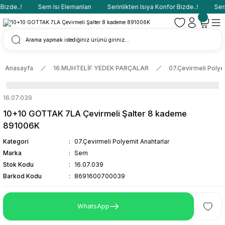
izde..!
Sern Isı Elemanları
Serinlikten Isıya Konfor Bizde..!
Sern 
Anasayfa
16.MUHTELİF YEDEK PARÇALAR
07.Çevirmeli Polye
16.07.039
10+10 GOTTAK 7LA Çevirmeli Şalter 8 kademe
891006K
Kategori
07.Çevirmeli Polyemit Anahtarlar
Marka
Sern
Stok Kodu
16.07.039
Barkod Kodu
8691600700039
WhatsApp