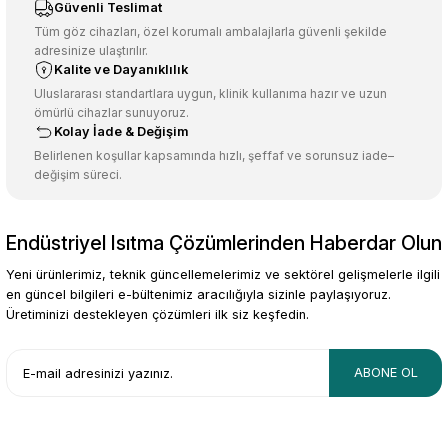
Ürün resmi kalitesiz, bozuk veya görüntülenemiyor.
Güvenli Teslimat
Ürün açıklamasında eksik bilgiler bulunuyor.
Tüm göz cihazları, özel korumalı ambalajlarla güvenli şekilde
adresinize ulaştırılır.
Deneyimini Paylaş
Ürün bilgilerinde hatalar bulunuyor.
Kalite ve Dayanıklılık
Ürün fiyatı diğer sitelerden daha pahalı.
Uluslararası standartlara uygun, klinik kullanıma hazır ve uzun
ömürlü cihazlar sunuyoruz.
Bu ürüne benzer farklı alternatifler olmalı.
Kolay İade & Değişim
Belirlenen koşullar kapsamında hızlı, şeffaf ve sorunsuz iade–
değişim süreci.
Endüstriyel Isıtma Çözümlerinden Haberdar Olun
Gönder
Yeni ürünlerimiz, teknik güncellemelerimiz ve sektörel gelişmelerle ilgili
en güncel bilgileri e-bültenimiz aracılığıyla sizinle paylaşıyoruz.
Üretiminizi destekleyen çözümleri ilk siz keşfedin.
ABONE OL