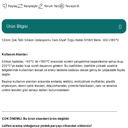
Paylaş
Karşılaştır
Yorum Yaz
Tavsiye Et
Ürün Bilgisi
1,5mm Çok Telli Silikon İzolasyonlu Cam Elyaf Örgü Kablo SİYAH Renk -60/+180°C
Kullanım Alanları
Silikon kablolar, -60°C ile +180°C arasında sürekli çalışabilme kapasitesine sahip olup,
220°C'ye kadar kısa süreli dayanım gösterir. Bu özellikleri, özellikle yüksek sıcaklık
bölgelerinde kullanılan tesisat ve enerji besleme kablosu olarak geniş bir yelpazede fayda
sağlar.
Başlıca kullanım alanları arasında ambalaj sektörü, endüstriyel mutfaklar, plastik
enjeksiyon, demir-çelik tesisleri, dökümhaneler, çimento fabrikaları, cam ve seramik
üretim tesisleri gibi sanayi dalları bulunmaktadır.
---------------------------------------------------------------------------------
ÇOK ÖNEMLİ: Bu ürün standart ürün değildir.
Lütfen aramış olduğunuz yedek parçayı cihazdan sökünüz!