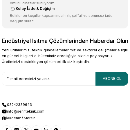
ömürlü cihazlar sunuyoruz.
Bu ürüne benzer farklı alternatifler olmalı.
Kolay İade & Değişim
Belirlenen koşullar kapsamında hızlı, şeffaf ve sorunsuz iade–
değişim süreci.
Endüstriyel Isıtma Çözümlerinden Haberdar Olun
Gönder
Yeni ürünlerimiz, teknik güncellemelerimiz ve sektörel gelişmelerle ilgili
en güncel bilgileri e-bültenimiz aracılığıyla sizinle paylaşıyoruz.
Üretiminizi destekleyen çözümleri ilk siz keşfedin.
ABONE OL
03242339643
info@serinteknik.com
Akdeniz / Mersin