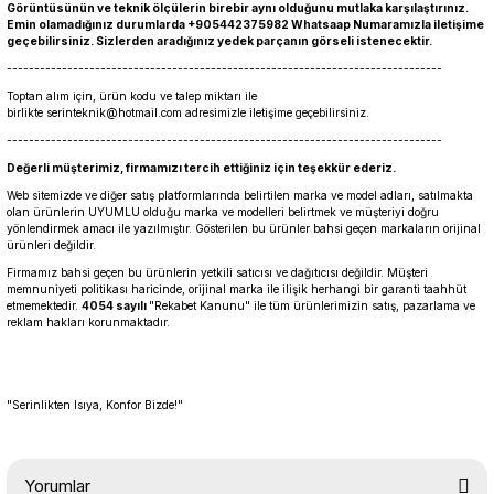
Görüntüsünün ve teknik ölçülerin birebir aynı olduğunu mutlaka karşılaştırınız.
Emin olamadığınız durumlarda +905442375982 Whatsaap Numaramızla iletişime
geçebilirsiniz. Sizlerden aradığınız yedek parçanın görseli istenecektir.
-------------------------------------------------------------------------------
Toptan alım için, ürün kodu ve talep miktarı ile
birlikte
serinteknik@hotmail.com
adresimizle iletişime geçebilirsiniz.
-------------------------------------------------------------------------------
Değerli müşterimiz, firmamızı tercih ettiğiniz için teşekkür ederiz.
Web sitemizde ve diğer satış platformlarında belirtilen marka ve model adları, satılmakta
olan ürünlerin UYUMLU olduğu marka ve modelleri belirtmek ve müşteriyi doğru
yönlendirmek amacı ile yazılmıştır. Gösterilen bu ürünler bahsi geçen markaların orijinal
ürünleri değildir.
Firmamız bahsi geçen bu ürünlerin yetkili satıcısı ve dağıtıcısı değildir. Müşteri
memnuniyeti politikası haricinde, orijinal marka ile ilişik herhangi bir garanti taahhüt
etmemektedir.
4054 sayılı
"Rekabet Kanunu" ile tüm ürünlerimizin satış, pazarlama ve
reklam hakları korunmaktadır.
"Serinlikten Isıya, Konfor Bizde!"
Yorumlar