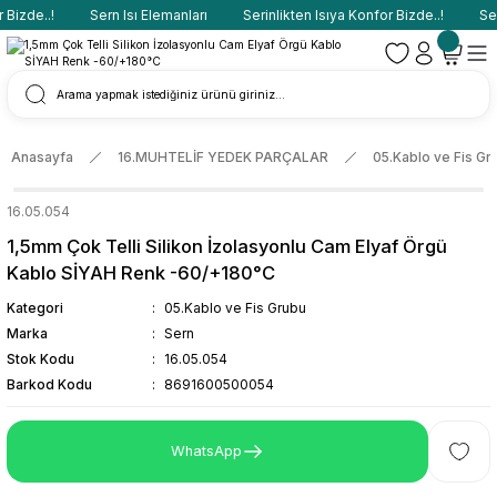
Bizde..!
Sern Isı Elemanları
Serinlikten Isıya Konfor Bizde..!
Sern
Anasayfa
16.MUHTELİF YEDEK PARÇALAR
05.Kablo ve Fis Gr
16.05.054
1,5mm Çok Telli Silikon İzolasyonlu Cam Elyaf Örgü
Kablo SİYAH Renk -60/+180°C
Kategori
05.Kablo ve Fis Grubu
Marka
Sern
Stok Kodu
16.05.054
Barkod Kodu
8691600500054
WhatsApp