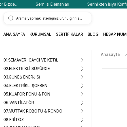
de..!
Sern Isı Elemanları
Serinlikten Isıya Konfor Biz
ANA SAYFA
KURUMSAL
SERTİFİKALAR
BLOG
HESAP NUM
Anasayfa
01.SEMAVER, ÇAYCI VE KETİL
02.ELEKTRİKLİ SÜPÜRGE
03.GÜNEŞ ENERJİSİ
04.ELEKTRİKLİ ŞOFBEN
05.KUAFÖR FÖNÜ & FÖN
06.VANTİLATÖR
07.MUTFAK ROBOTU & RONDO
08.FRİTÖZ