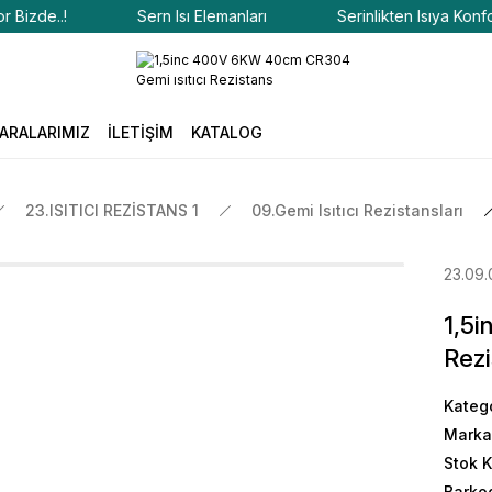
de..!
Sern Isı Elemanları
Serinlikten Isıya Konfor Biz
ARALARIMIZ
İLETİŞİM
KATALOG
23.ISITICI REZİSTANS 1
09.Gemi Isıtıcı Rezistansları
23.09.
1,5
Rezi
Kateg
Marka
Stok 
Barko