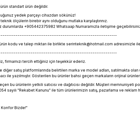
rün standart ürün değildir.
lduğunuz yedek parçayı cihazdan sökünüz!
eknik ölçülerin birebir aynı olduğunu mutlaka karşılaştırınız.
z durumlarda +905442375982 Whatsaap Numaramızla iletişime geçebilirsiniz. 
---------------------------------------------------------------
 ürün kodu ve talep miktarı ile birlikte serinteknik@hotmail.com adresimizle il
---------------------------------------------------------------
, firmamızı tercih ettiğiniz için teşekkür ederiz.
 diğer satış platformlarında belirtilen marka ve model adları, satılmakta ol
 ile yazılmıştır. Gösterilen bu ürünler bahsi geçen markaların orijinal ürünleri
en bu ürünlerin yetkili satıcısı ve dağıtıcısı değildir. Müşteri memnuniyeti polit
4 sayılı "Rekabet Kanunu" ile tüm ürünlerimizin satış, pazarlama ve reklam h
, Konfor Bizde!"