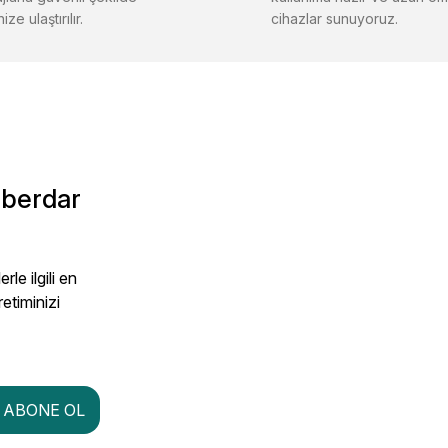
ize ulaştırılır.
cihazlar sunuyoruz.
Gönder
aberdar
le ilgili en
retiminizi
ABONE OL