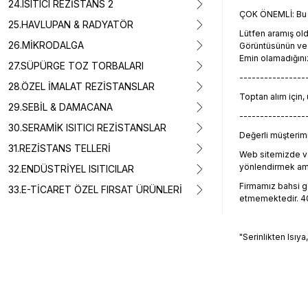
24.ISITICI REZİSTANS 2
ÇOK ÖNEMLİ: Bu ü
25.HAVLUPAN & RADYATÖR
Lütfen aramış o
26.MİKRODALGA
Görüntüsünün ve t
Emin olamadığını
27.SÜPÜRGE TOZ TORBALARI
----------------
28.ÖZEL İMALAT REZİSTANSLAR
Toptan alım için,
29.SEBİL & DAMACANA
----------------
30.SERAMİK ISITICI REZİSTANSLAR
Değerli müşterimiz
31.REZİSTANS TELLERİ
Web sitemizde ve
yönlendirmek amacı
32.ENDÜSTRİYEL ISITICILAR
Firmamız bahsi geç
33.E-TİCARET ÖZEL FIRSAT ÜRÜNLERİ
etmemektedir. 405
"Serinlikten Isıya