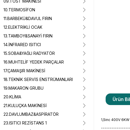
09.TOST MAKİNESİ
10.TERMOSİFON
11.BARBEKÜ&DAVUL FIRIN
12.ELEKTRİKLİ OCAK
13.TAMBOY&SANAYİ FIRIN
14.İNFRARED ISITICI
15.SOBA&YAĞLI RADYATÖR
16.MUHTELİF YEDEK PARÇALAR
17.ÇAMAŞIR MAKİNESİ
18.TEKNİK SERVİS ENSTRÜMANLARI
19.MAKARON GRUBU
20.KLİMA
Ürün Bil
21.KULUÇKA MAKİNESİ
22.DAVLUMBAZ&ASPİRATÖR
1,5inc 400V 6KW
23.ISITICI REZİSTANS 1
----------------