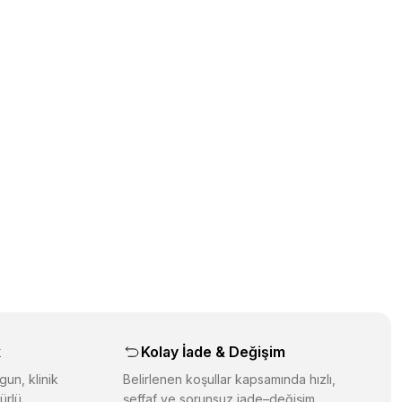
üz noktaları öneri formunu kullanarak tarafımıza iletebilirsiniz.
orulmamış.
 yapın!
yapın!
aş
k
Kolay İade & Değişim
gun, klinik
Belirlenen koşullar kapsamında hızlı,
ürlü
şeffaf ve sorunsuz iade–değişim