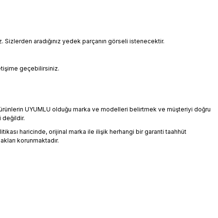
Sizlerden aradığınız yedek parçanın görseli istenecektir.
etişime geçebilirsiniz.
an ürünlerin UYUMLU olduğu marka ve modelleri belirtmek ve müşteriyi doğru
 değildir.
ikası haricinde, orijinal marka ile ilişik herhangi bir garanti taahhüt
akları korunmaktadır.