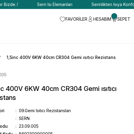
de..!
Sern Isı Elemanları
Serinlikten Isıya Konfor Biz
FAVORİLER
HESABIM
SEPET
1,5inc 400V 6KW 40cm CR304 Gemi ısıtıcı Rezistans
005
inc 400V 6KW 40cm CR304 Gemi ısıtıcı
stans
ori
09.Gemi Isıtıcı Rezistansları
SERN
Kodu
23.09.005
d Kodu
8692300900005